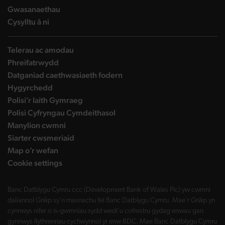
landing page
Gwasanaethau
landing page
Cysylltu â ni
Telerau ac amodau
Phreifatrwydd
Datganiad caethwasiaeth fodern
Hygyrchedd
Polisi’r Iaith Gymraeg
Polisi Cyfryngau Cymdeithasol
Manylion cwmni
Siarter cwsmeriaid
Map o’r wefan
Cookie settings
Banc Datblygu Cymru ccc (Development Bank of Wales Plc) yw cwmni
daliannol Grŵp sy'n masnachu fel Banc Datblygu Cymru. Mae'r Grŵp yn
cynnwys nifer o is-gwmnïau sydd wedi'u cofrestru gydag enwau gan
gynnwys llythrennau cychwynnol yr enw BDC. Mae Banc Datblygu Cymru