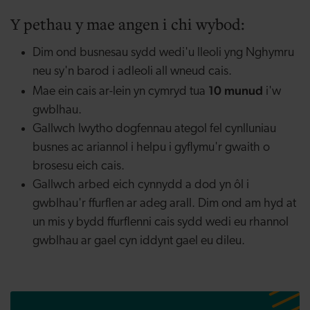
Y pethau y mae angen i chi wybod:
Dim ond busnesau sydd wedi'u lleoli yng Nghymru
neu sy'n barod i adleoli all wneud cais.
10 munud
Mae ein cais ar-lein yn cymryd tua
i'w
gwblhau.
Gallwch lwytho dogfennau ategol fel cynlluniau
busnes ac ariannol i helpu i gyflymu'r gwaith o
brosesu eich cais.
Gallwch arbed eich cynnydd a dod yn ôl i
gwblhau'r ffurflen ar adeg arall.
Dim ond am hyd at
un mis y bydd ffurflenni cais sydd wedi eu rhannol
gwblhau ar gael cyn iddynt gael eu dileu.