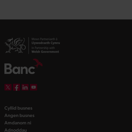
DBW on X
DBW on Facebook
DBW on LinkedIn
DBW on YouTube
landing page
Cyllid busnes
landing page
Angen busnes
landing page
Amdanom ni
landing page
Adnoddau