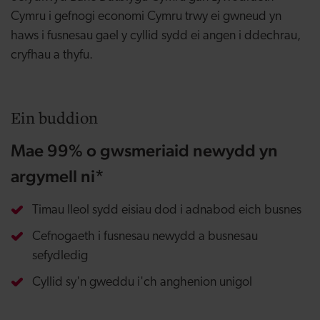
Cymru i gefnogi economi Cymru trwy ei gwneud yn
haws i fusnesau gael y cyllid sydd ei angen i ddechrau,
cryfhau a thyfu.
Ein buddion
Mae 99% o gwsmeriaid newydd yn
argymell ni*
Timau lleol sydd eisiau dod i adnabod eich busnes
Cefnogaeth i fusnesau newydd a busnesau
sefydledig
Cyllid sy'n gweddu i'ch anghenion unigol