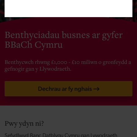
Benthyciadau busnes ar gyfer
BBaCh Cymru
Benthycwch rhwng £1,000 - £10 miliwn o gronfeydd a
gefnogir gan y Llywodraeth.
Dechrau ar fy nghais
Pwy ydyn ni?
Sefydlwyd Banc Datblygu Cymru gan Lywodraeth