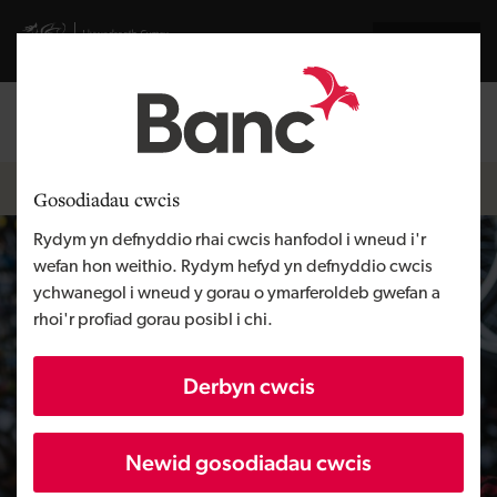
Skip to main content
Visit gov.wales website
English
Mewngofnodi
Search the
Breadcrumb
Hafan
Gosodiadau cwcis
Rydym yn defnyddio rhai cwcis hanfodol i wneud i'r
wefan hon weithio. Rydym hefyd yn defnyddio cwcis
ychwanegol i wneud y gorau o ymarferoldeb gwefan a
rhoi'r profiad gorau posibl i chi.
Derbyn cwcis
Newid gosodiadau cwcis