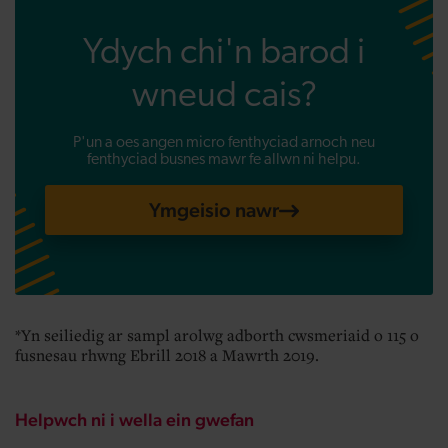
Ydych chi'n barod i
wneud cais?
P'un a oes angen micro fenthyciad arnoch neu
fenthyciad busnes mawr fe allwn ni helpu.
Ymgeisio nawr
*Yn seiliedig ar sampl arolwg adborth cwsmeriaid o 115 o
fusnesau rhwng Ebrill 2018 a Mawrth 2019.
Helpwch ni i wella ein gwefan