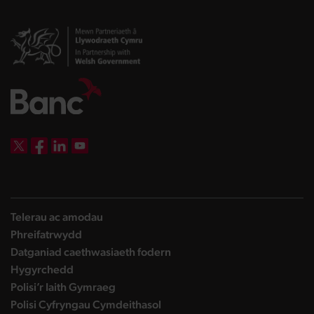
DBW on X
DBW on Facebook
DBW on LinkedIn
DBW on YouTube
Telerau ac amodau
Phreifatrwydd
Datganiad caethwasiaeth fodern
Hygyrchedd
Polisi’r Iaith Gymraeg
Polisi Cyfryngau Cymdeithasol