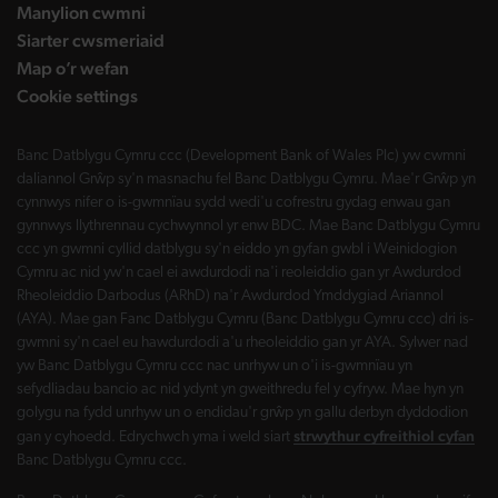
Manylion cwmni
Siarter cwsmeriaid
Map o’r wefan
Cookie settings
Banc Datblygu Cymru ccc (Development Bank of Wales Plc) yw cwmni
daliannol Grŵp sy'n masnachu fel Banc Datblygu Cymru. Mae'r Grŵp yn
cynnwys nifer o is-gwmnïau sydd wedi'u cofrestru gydag enwau gan
gynnwys llythrennau cychwynnol yr enw BDC. Mae Banc Datblygu Cymru
ccc yn gwmni cyllid datblygu sy'n eiddo yn gyfan gwbl i Weinidogion
Cymru ac nid yw'n cael ei awdurdodi na'i reoleiddio gan yr Awdurdod
Rheoleiddio Darbodus (ARhD) na'r Awdurdod Ymddygiad Ariannol
(AYA). Mae gan Fanc Datblygu Cymru (Banc Datblygu Cymru ccc) dri is-
gwmni sy'n cael eu hawdurdodi a'u rheoleiddio gan yr AYA. Sylwer nad
yw Banc Datblygu Cymru ccc nac unrhyw un o'i is-gwmnïau yn
sefydliadau bancio ac nid ydynt yn gweithredu fel y cyfryw. Mae hyn yn
golygu na fydd unrhyw un o endidau'r grŵp yn gallu derbyn dyddodion
strwythur cyfreithiol cyfan
gan y cyhoedd. Edrychwch yma i weld siart
Banc Datblygu Cymru ccc.