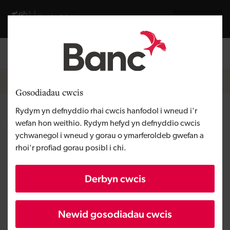
Skip to main content
English
Llywodraeth Cymru
Breadcrumb
Hafan
Gosodiadau cwcis
Rydym yn defnyddio rhai cwcis hanfodol i wneud i'r
Adroddiad blynyddol
wefan hon weithio. Rydym hefyd yn defnyddio cwcis
ychwanegol i wneud y gorau o ymarferoldeb gwefan a
rhoi'r profiad gorau posibl i chi.
Derbyn cwcis
Newid gosodiadau cwcis