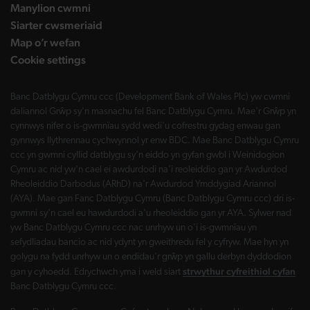
Manylion cwmni
Siarter cwsmeriaid
Map o’r wefan
Cookie settings
Banc Datblygu Cymru ccc (Development Bank of Wales Plc) yw cwmni
daliannol Grŵp sy'n masnachu fel Banc Datblygu Cymru. Mae'r Grŵp yn
cynnwys nifer o is-gwmnïau sydd wedi'u cofrestru gydag enwau gan
gynnwys llythrennau cychwynnol yr enw BDC. Mae Banc Datblygu Cymru
ccc yn gwmni cyllid datblygu sy'n eiddo yn gyfan gwbl i Weinidogion
Cymru ac nid yw'n cael ei awdurdodi na'i reoleiddio gan yr Awdurdod
Rheoleiddio Darbodus (ARhD) na'r Awdurdod Ymddygiad Ariannol
(AYA). Mae gan Fanc Datblygu Cymru (Banc Datblygu Cymru ccc) dri is-
gwmni sy'n cael eu hawdurdodi a'u rheoleiddio gan yr AYA. Sylwer nad
yw Banc Datblygu Cymru ccc nac unrhyw un o'i is-gwmnïau yn
sefydliadau bancio ac nid ydynt yn gweithredu fel y cyfryw. Mae hyn yn
golygu na fydd unrhyw un o endidau'r grŵp yn gallu derbyn dyddodion
strwythur cyfreithiol cyfan
gan y cyhoedd. Edrychwch yma i weld siart
Banc Datblygu Cymru ccc.