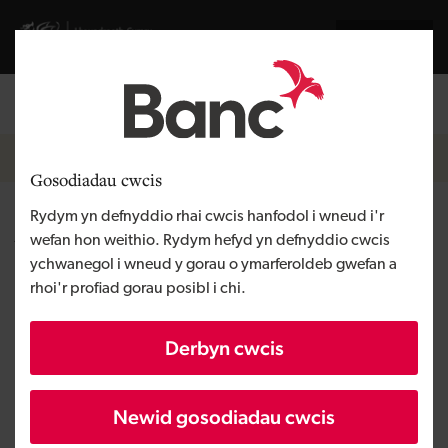
Skip to main content
English
Llywodraeth Cymru
Breadcrumb
Hafan
Gosodiadau cwcis
Rydym yn defnyddio rhai cwcis hanfodol i wneud i'r
Adroddiad blynyddol
wefan hon weithio. Rydym hefyd yn defnyddio cwcis
ychwanegol i wneud y gorau o ymarferoldeb gwefan a
rhoi'r profiad gorau posibl i chi.
Derbyn cwcis
Newid gosodiadau cwcis