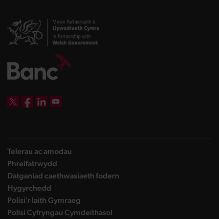
DBW on X
DBW on Facebook
DBW on LinkedIn
DBW on YouTube
Telerau ac amodau
Phreifatrwydd
Datganiad caethwasiaeth fodern
Hygyrchedd
Polisi’r Iaith Gymraeg
Polisi Cyfryngau Cymdeithasol