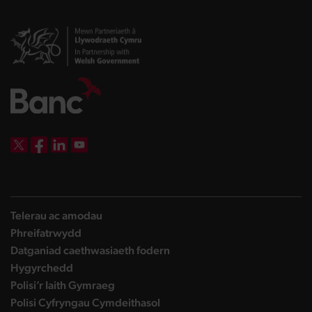
DBW on X
DBW on Facebook
DBW on LinkedIn
DBW on YouTube
Telerau ac amodau
Phreifatrwydd
Datganiad caethwasiaeth fodern
Hygyrchedd
Polisi’r Iaith Gymraeg
Polisi Cyfryngau Cymdeithasol