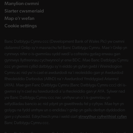
Manylion cwmni
Siarter cwsmeriaid
Map o’r wefan
Cookie settings
Banc Datblygu Cymru ccc (Development Bank of Wales Plc) yw cwmni
daliannol Grŵp sy'n masnachu fel Banc Datblygu Cymru. Mae'r Grŵp yn
cynnwys nifer o is-gwmnïau sydd wedi'u cofrestru gydag enwau gan
gynnwys llythrennau cychwynnol yr enw BDC. Mae Banc Datblygu Cymru
ccc yn gwmni cyllid datblygu sy'n eiddo yn gyfan gwbl i Weinidogion
Cymru ac nid yw'n cael ei awdurdodi na'i reoleiddio gan yr Awdurdod
Rheoleiddio Darbodus (ARhD) na'r Awdurdod Ymddygiad Ariannol
(AYA). Mae gan Fanc Datblygu Cymru (Banc Datblygu Cymru ccc) dri is-
gwmni sy'n cael eu hawdurdodi a'u rheoleiddio gan yr AYA. Sylwer nad
yw Banc Datblygu Cymru ccc nac unrhyw un o'i is-gwmnïau yn
sefydliadau bancio ac nid ydynt yn gweithredu fel y cyfryw. Mae hyn yn
golygu na fydd unrhyw un o endidau'r grŵp yn gallu derbyn dyddodion
strwythur cyfreithiol cyfan
gan y cyhoedd. Edrychwch yma i weld siart
Banc Datblygu Cymru ccc.