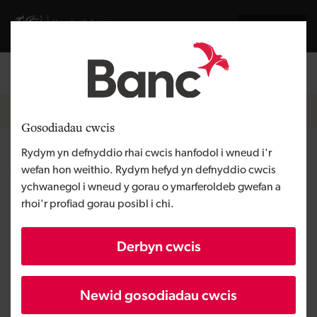
Skip to main content
English
Llywodraeth Cymru
Breadcrumb
Hafan
Gosodiadau cwcis
Rydym yn defnyddio rhai cwcis hanfodol i wneud i'r
Adroddiad chwarterol
wefan hon weithio. Rydym hefyd yn defnyddio cwcis
ychwanegol i wneud y gorau o ymarferoldeb gwefan a
rhoi'r profiad gorau posibl i chi.
Derbyn cwcis
Newid gosodiadau cwcis