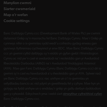
Manylion cwmni
Siarter cwsmeriaid
Map o’r wefan
Cookie settings
Banc Datblygu Cymru ccc (Development Bank of Wales Plc) yw cwmni
daliannol Grŵp sy'n masnachu fel Banc Datblygu Cymru. Mae'r Grŵp yn
cynnwys nifer o is-gwmnïau sydd wedi'u cofrestru gydag enwau gan
gynnwys llythrennau cychwynnol yr enw BDC. Mae Banc Datblygu Cymru
ccc yn gwmni cyllid datblygu sy'n eiddo yn gyfan gwbl i Weinidogion
Cymru ac nid yw'n cael ei awdurdodi na'i reoleiddio gan yr Awdurdod
Rheoleiddio Darbodus (ARhD) na'r Awdurdod Ymddygiad Ariannol
(AYA). Mae gan Fanc Datblygu Cymru (Banc Datblygu Cymru ccc) dri is-
gwmni sy'n cael eu hawdurdodi a'u rheoleiddio gan yr AYA. Sylwer nad
yw Banc Datblygu Cymru ccc nac unrhyw un o'i is-gwmnïau yn
sefydliadau bancio ac nid ydynt yn gweithredu fel y cyfryw. Mae hyn yn
golygu na fydd unrhyw un o endidau'r grŵp yn gallu derbyn dyddodion
strwythur cyfreithiol cyfan
gan y cyhoedd. Edrychwch yma i weld siart
Banc Datblygu Cymru ccc.