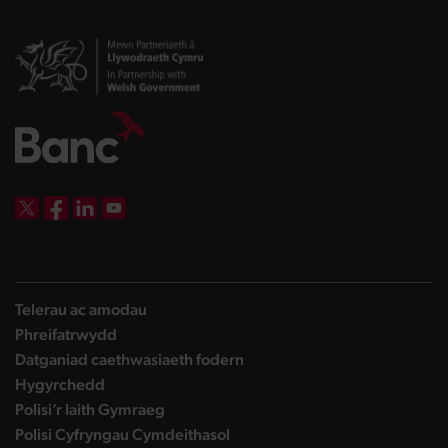
DBW on X
DBW on Facebook
DBW on LinkedIn
DBW on YouTube
Telerau ac amodau
Phreifatrwydd
Datganiad caethwasiaeth fodern
Hygyrchedd
Polisi’r Iaith Gymraeg
Polisi Cyfryngau Cymdeithasol