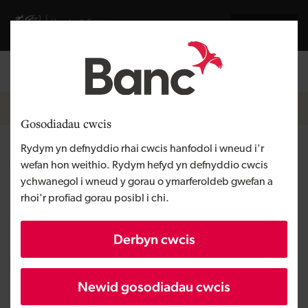
Skip to main content
English
Llywodraeth Cymru
Breadcrumb
Hafan
Gosodiadau cwcis
Rydym yn defnyddio rhai cwcis hanfodol i wneud i'r
Adroddiad chwarterol
wefan hon weithio. Rydym hefyd yn defnyddio cwcis
ychwanegol i wneud y gorau o ymarferoldeb gwefan a
rhoi'r profiad gorau posibl i chi.
Derbyn cwcis
Newid gosodiadau cwcis