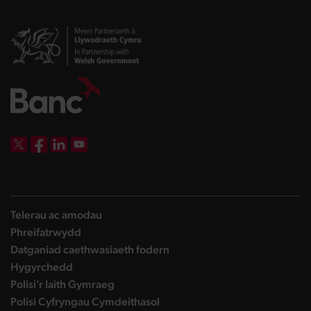
DBW on X
DBW on Facebook
DBW on LinkedIn
DBW on YouTube
Telerau ac amodau
Phreifatrwydd
Datganiad caethwasiaeth fodern
Hygyrchedd
Polisi’r Iaith Gymraeg
Polisi Cyfryngau Cymdeithasol