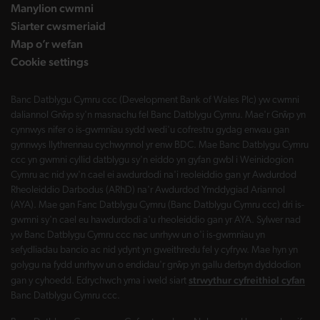
Manylion cwmni
Siarter cwsmeriaid
Map o’r wefan
Cookie settings
Banc Datblygu Cymru ccc (Development Bank of Wales Plc) yw cwmni
daliannol Grŵp sy'n masnachu fel Banc Datblygu Cymru. Mae'r Grŵp yn
cynnwys nifer o is-gwmnïau sydd wedi'u cofrestru gydag enwau gan
gynnwys llythrennau cychwynnol yr enw BDC. Mae Banc Datblygu Cymru
ccc yn gwmni cyllid datblygu sy'n eiddo yn gyfan gwbl i Weinidogion
Cymru ac nid yw'n cael ei awdurdodi na'i reoleiddio gan yr Awdurdod
Rheoleiddio Darbodus (ARhD) na'r Awdurdod Ymddygiad Ariannol
(AYA). Mae gan Fanc Datblygu Cymru (Banc Datblygu Cymru ccc) dri is-
gwmni sy'n cael eu hawdurdodi a'u rheoleiddio gan yr AYA. Sylwer nad
yw Banc Datblygu Cymru ccc nac unrhyw un o'i is-gwmnïau yn
sefydliadau bancio ac nid ydynt yn gweithredu fel y cyfryw. Mae hyn yn
golygu na fydd unrhyw un o endidau'r grŵp yn gallu derbyn dyddodion
strwythur cyfreithiol cyfan
gan y cyhoedd. Edrychwch yma i weld siart
Banc Datblygu Cymru ccc.