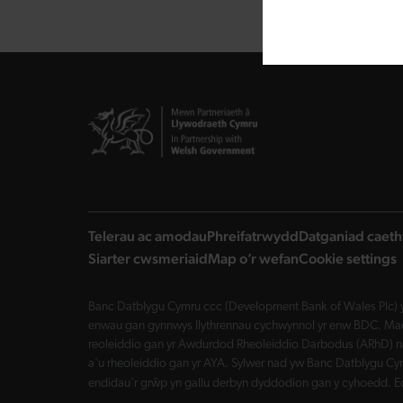
Telerau ac amodau
Phreifatrwydd
Datganiad caeth
Siarter cwsmeriaid
Map o’r wefan
Cookie settings
Banc Datblygu Cymru ccc (Development Bank of Wales Plc) y
enwau gan gynnwys llythrennau cychwynnol yr enw BDC. Mae 
reoleiddio gan yr Awdurdod Rheoleiddio Darbodus (ARhD) n
a'u rheoleiddio gan yr AYA. Sylwer nad yw Banc Datblygu Cym
endidau'r grŵp yn gallu derbyn dyddodion gan y cyhoedd. E