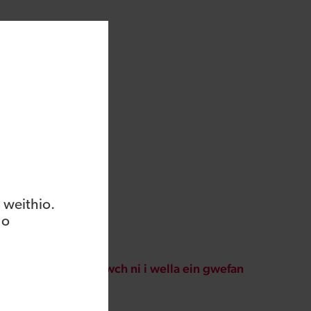
 weithio.
 o
Helpwch ni i wella ein gwefan