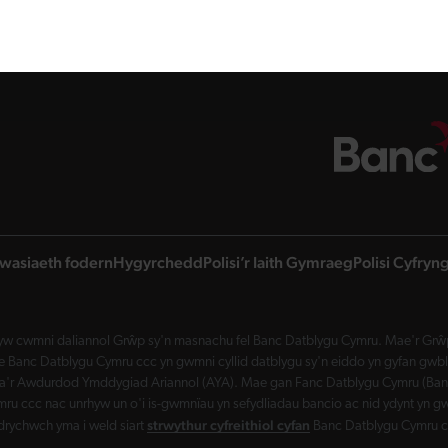
wasiaeth fodern
Hygyrchedd
Polisi’r Iaith Gymraeg
Polisi Cyfry
w cwmni daliannol Grŵp sy'n masnachu fel Banc Datblygu Cymru. Mae'r Grŵp 
Banc Datblygu Cymru ccc yn gwmni cyllid datblygu sy'n eiddo yn gyfan gwbl 
a'r Awdurdod Ymddygiad Ariannol (AYA). Mae gan Fanc Datblygu Cymru (Banc 
ru ccc nac unrhyw un o'i is-gwmnïau yn sefydliadau bancio ac nid ydynt yn gw
strwythur cyfreithiol cyfan
drychwch yma i weld siart
Banc Datblygu Cymru c