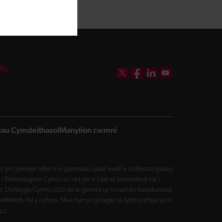
DBW on X
DBW on Facebook
DBW on LinkedIn
DBW on YouTube
ngau Cymdeithasol
Manylion cwmni
yn cynnwys nifer o is-gwmnïau sydd wedi'u cofrestru gydag
i Weinidogion Cymru ac nid yw'n cael ei awdurdodi na'i
Datblygu Cymru ccc) dri is-gwmni sy'n cael eu hawdurdodi
eithredu fel y cyfryw. Mae hyn yn golygu na fydd unrhyw un o
cc.