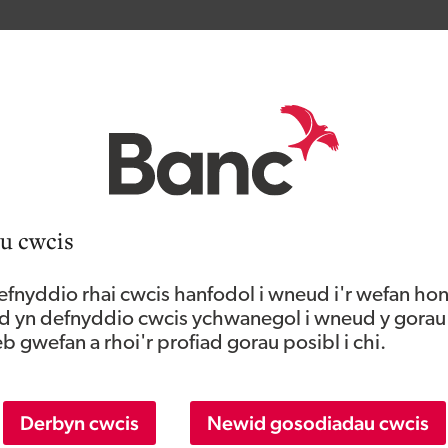
025
u cwcis
fnyddio rhai cwcis hanfodol i wneud i'r wefan hon
 yn defnyddio cwcis ychwanegol i wneud y gorau
 gwefan a rhoi'r profiad gorau posibl i chi.
Derbyn cwcis
Newid gosodiadau cwcis