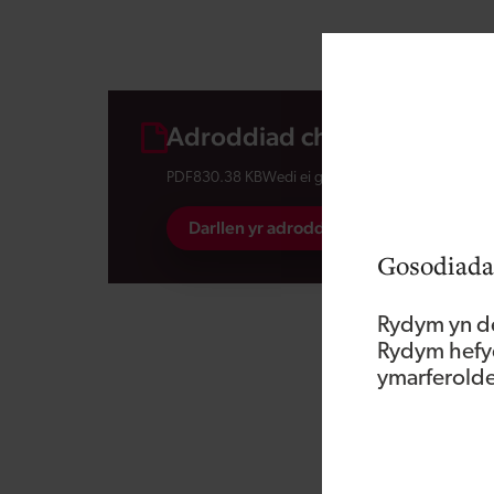
Adroddiad chwarterol
PDF
830.38 KB
Wedi ei gyhoeddi : 04 Tachwedd 2
Darllen yr adroddiad
Gosodiada
Rydym yn de
Rydym hefyd
ymarferoldeb