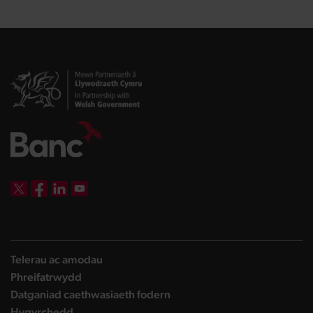
DBW on X
DBW on Facebook
DBW on LinkedIn
DBW on YouTube
Telerau ac amodau
Phreifatrwydd
Datganiad caethwasiaeth fodern
Hygyrchedd