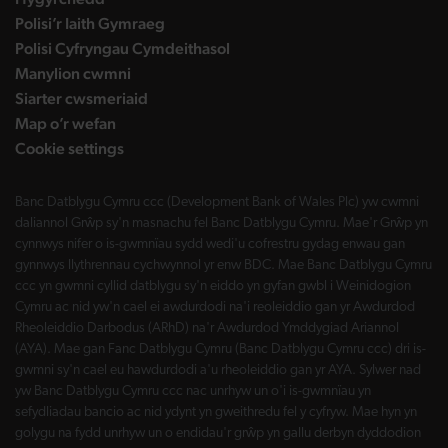
Polisi’r Iaith Gymraeg
Polisi Cyfryngau Cymdeithasol
Manylion cwmni
Siarter cwsmeriaid
Map o’r wefan
Cookie settings
Banc Datblygu Cymru ccc (Development Bank of Wales Plc) yw cwmni
daliannol Grŵp sy'n masnachu fel Banc Datblygu Cymru. Mae'r Grŵp yn
cynnwys nifer o is-gwmnïau sydd wedi'u cofrestru gydag enwau gan
gynnwys llythrennau cychwynnol yr enw BDC. Mae Banc Datblygu Cymru
ccc yn gwmni cyllid datblygu sy'n eiddo yn gyfan gwbl i Weinidogion
Cymru ac nid yw'n cael ei awdurdodi na'i reoleiddio gan yr Awdurdod
Rheoleiddio Darbodus (ARhD) na'r Awdurdod Ymddygiad Ariannol
(AYA). Mae gan Fanc Datblygu Cymru (Banc Datblygu Cymru ccc) dri is-
gwmni sy'n cael eu hawdurdodi a'u rheoleiddio gan yr AYA. Sylwer nad
yw Banc Datblygu Cymru ccc nac unrhyw un o'i is-gwmnïau yn
sefydliadau bancio ac nid ydynt yn gweithredu fel y cyfryw. Mae hyn yn
golygu na fydd unrhyw un o endidau'r grŵp yn gallu derbyn dyddodion