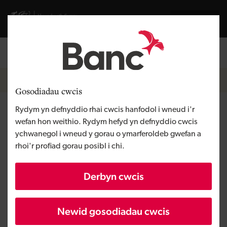
Skip to main content
English
Llywodraeth Cymru
Breadcrumb
Hafan
Gosodiadau cwcis
Rydym yn defnyddio rhai cwcis hanfodol i wneud i'r
TechAri, bancio perthynas a
wefan hon weithio. Rydym hefyd yn defnyddio cwcis
benthyca i BBaCh
ychwanegol i wneud y gorau o ymarferoldeb gwefan a
rhoi'r profiad gorau posibl i chi.
Derbyn cwcis
Newid gosodiadau cwcis