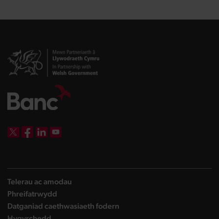
DBW on X
DBW on Facebook
DBW on LinkedIn
DBW on YouTube
Telerau ac amodau
Phreifatrwydd
Datganiad caethwasiaeth fodern
Hygyrchedd