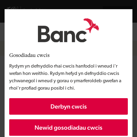
Skip to main content
English
Llywodraeth Cymru
Breadcrumb
Hafan
Gosodiadau cwcis
Rydym yn defnyddio rhai cwcis hanfodol i wneud i'r
Ymyriadau ariannol
wefan hon weithio. Rydym hefyd yn defnyddio cwcis
Llywodraeth Cymru Covid-19
ychwanegol i wneud y gorau o ymarferoldeb gwefan a
rhoi'r profiad gorau posibl i chi.
Derbyn cwcis
Newid gosodiadau cwcis