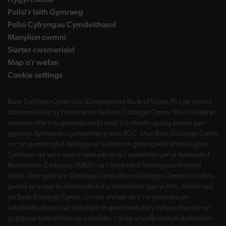
Polisi’r Iaith Gymraeg
Polisi Cyfryngau Cymdeithasol
Manylion cwmni
Siarter cwsmeriaid
Map o’r wefan
Cookie settings
Banc Datblygu Cymru ccc (Development Bank of Wales Plc) yw cwmni
daliannol Grŵp sy'n masnachu fel Banc Datblygu Cymru. Mae'r Grŵp yn
cynnwys nifer o is-gwmnïau sydd wedi'u cofrestru gydag enwau gan
gynnwys llythrennau cychwynnol yr enw BDC. Mae Banc Datblygu Cymru
ccc yn gwmni cyllid datblygu sy'n eiddo yn gyfan gwbl i Weinidogion
Cymru ac nid yw'n cael ei awdurdodi na'i reoleiddio gan yr Awdurdod
Rheoleiddio Darbodus (ARhD) na'r Awdurdod Ymddygiad Ariannol
(AYA). Mae gan Fanc Datblygu Cymru (Banc Datblygu Cymru ccc) dri is-
gwmni sy'n cael eu hawdurdodi a'u rheoleiddio gan yr AYA. Sylwer nad
yw Banc Datblygu Cymru ccc nac unrhyw un o'i is-gwmnïau yn
sefydliadau bancio ac nid ydynt yn gweithredu fel y cyfryw. Mae hyn yn
golygu na fydd unrhyw un o endidau'r grŵp yn gallu derbyn dyddodion