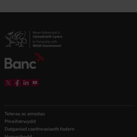
DBW on X
DBW on Facebook
DBW on LinkedIn
DBW on YouTube
Telerau ac amodau
Phreifatrwydd
Datganiad caethwasiaeth fodern
Hygyrchedd