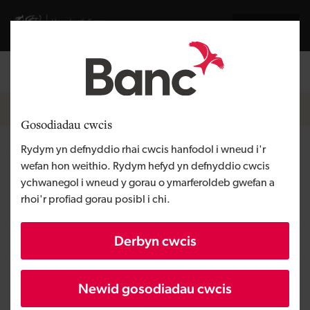
Skip to main content
English
Llywodraeth Cymru
Breadcrumb
Hafan
Gosodiadau cwcis
Rydym yn defnyddio rhai cwcis hanfodol i wneud i'r
Ymyriadau ariannol
wefan hon weithio. Rydym hefyd yn defnyddio cwcis
Llywodraeth Cymru Covid-19
ychwanegol i wneud y gorau o ymarferoldeb gwefan a
rhoi'r profiad gorau posibl i chi.
Derbyn cwcis
Newid gosodiadau cwcis