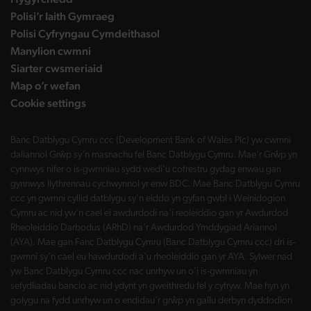
Polisi’r Iaith Gymraeg
Polisi Cyfryngau Cymdeithasol
Manylion cwmni
Siarter cwsmeriaid
Map o’r wefan
Cookie settings
Banc Datblygu Cymru ccc (Development Bank of Wales Plc) yw cwmni
daliannol Grŵp sy'n masnachu fel Banc Datblygu Cymru. Mae'r Grŵp yn
cynnwys nifer o is-gwmnïau sydd wedi'u cofrestru gydag enwau gan
gynnwys llythrennau cychwynnol yr enw BDC. Mae Banc Datblygu Cymru
ccc yn gwmni cyllid datblygu sy'n eiddo yn gyfan gwbl i Weinidogion
Cymru ac nid yw'n cael ei awdurdodi na'i reoleiddio gan yr Awdurdod
Rheoleiddio Darbodus (ARhD) na'r Awdurdod Ymddygiad Ariannol
(AYA). Mae gan Fanc Datblygu Cymru (Banc Datblygu Cymru ccc) dri is-
gwmni sy'n cael eu hawdurdodi a'u rheoleiddio gan yr AYA. Sylwer nad
yw Banc Datblygu Cymru ccc nac unrhyw un o'i is-gwmnïau yn
sefydliadau bancio ac nid ydynt yn gweithredu fel y cyfryw. Mae hyn yn
golygu na fydd unrhyw un o endidau'r grŵp yn gallu derbyn dyddodion