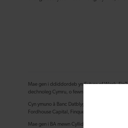
Mae gen i ddiddordeb yn Future of Work, FinTe
dechnoleg Cymru, o fewn y tîm Buddsoddiada
Cyn ymuno â Banc Datblygu Cymru, cefais ysto
Fordhouse Capital, Finquest - busnes tech ne
Mae gen i BA mewn Cyllid a Rheoli Buddsoddi 