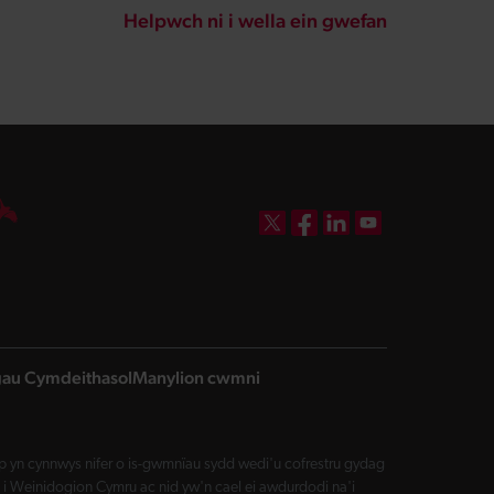
Helpwch ni i wella ein gwefan
DBW on X
DBW on Facebook
DBW on LinkedIn
DBW on YouTube
ngau Cymdeithasol
Manylion cwmni
yn cynnwys nifer o is-gwmnïau sydd wedi'u cofrestru gydag
i Weinidogion Cymru ac nid yw'n cael ei awdurdodi na'i