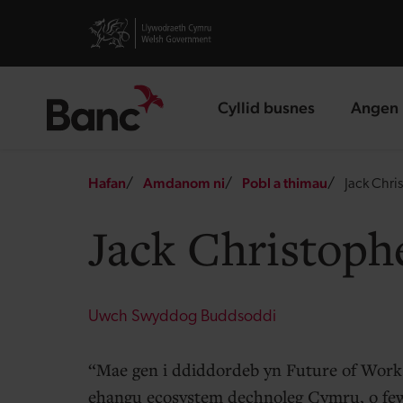
Skip to main content
Visit gov.wales website
Cyllid busnes
Angen 
landing page
landin
Breadcrumb
Hafan
Amdanom ni
Pobl a thimau
Jack Chri
Jack Christoph
Uwch Swyddog Buddsoddi
Mae gen i ddiddordeb yn Future of Work, 
ehangu ecosystem dechnoleg Cymru, o fe