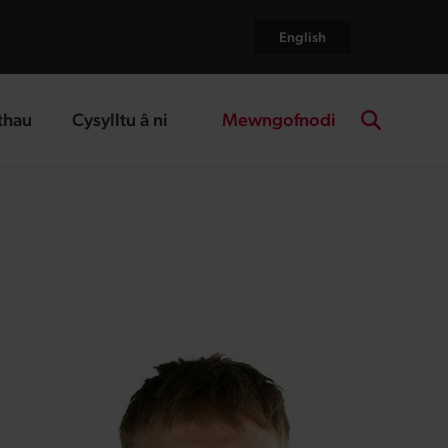
English
Mewngofnodi
thau
Cysylltu â ni
age
landing page
Search the