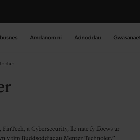
busnes
Amdanom ni
Adnoddau
Gwasanae
g page
landing page
landing page
landing p
stopher
er
FinTech, a Cybersecurity, lle mae fy ffocws ar
wn y tîm Buddsoddiadau Menter Technoleg.