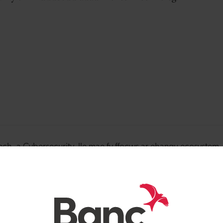
ch, a Cybersecurity, lle mae fy ffocws ar ehangu ecosystem
u Menter Technoleg.
d amrywiol o brofiad gyda'r Deutsche Bank, NoBa Capital,
wydd.
o Brifysgol Northumbria, lle dyfarnwyd gwobr y 'Worshipful