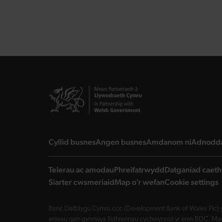
landing page
landing page
landing 
Cyllid busnes
Angen busnes
Amdanom ni
Adnodd
Telerau ac amodau
Phreifatrwydd
Datganiad caeth
Siarter cwsmeriaid
Map o’r wefan
Cookie settings
Banc Datblygu Cymru ccc (Development Bank of Wales Plc) y
enwau gan gynnwys llythrennau cychwynnol yr enw BDC. Mae 