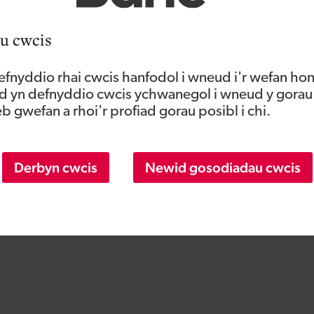
u cwcis
fnyddio rhai cwcis hanfodol i wneud i'r wefan hon
Jack Christopher y newyddion
 yn defnyddio cwcis ychwanegol i wneud y gorau
a’r digwyddiadau diweddaraf
 gwefan a rhoi'r profiad gorau posibl i chi.
Darllenwch y newyddion a'r blogiau
diweddaraf gan Jack Christopher . Dewch i
wybod mwy am y digwyddiadau y byddant yn
Derbyn cwcis
Newid gosodiadau cwcis
eu mynychu.