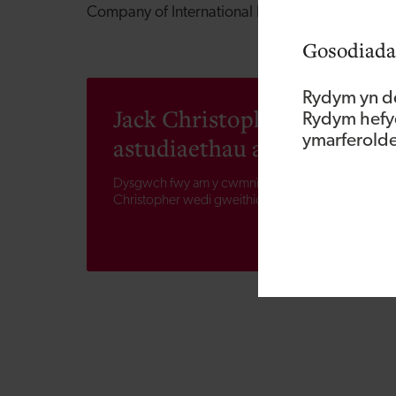
Company of International Banking'| i mi.
Gosodiada
Rydym yn de
Jack Christopher
Rydym hefyd
astudiaethau achos
ymarferoldeb
Dysgwch fwy am y cwmnïau y mae Jack
Christopher wedi gweithio â nhw.