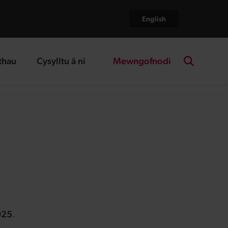
English
Mewngofnodi
thau
Cysylltu â ni
age
landing page
Search the
025
.