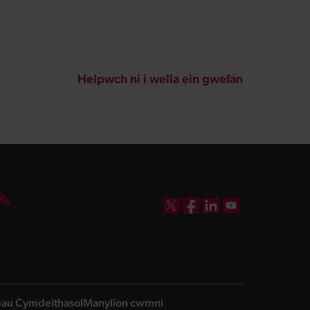
Helpwch ni i wella ein gwefan
DBW on X
DBW on Facebook
DBW on LinkedIn
DBW on YouTube
ngau Cymdeithasol
Manylion cwmni