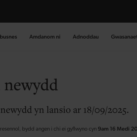
busnes
Amdanom ni
Adnoddau
Gwasanae
g page
landing page
landing page
landing p
u newydd
newydd yn lansio ar 18/09/2025.
9am 16 Medi 2
bresennol, bydd angen i chi ei gyflwyno cyn