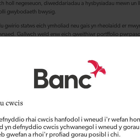
h holl negeseuon, diweddariadau a hysbysiadau mewn un ll
olli gwybodaeth bwysig.
u gwirio statws eich ymholiad neu gais yn rheolaidd er mwyn
aed. Gallwch weld enw eich gweithiwr portffolio pwrpaso
h ymholiad neu statws eich cais.
Gymorth a chefnogaeth bwrpasol ar gyfer unrhyw ymholiad
porth.
meddwl bod eich gwybodaeth bersonol ac ariannol yn cael
defnyddio mesurau diogelu, gan gynnwys amgryptio, i atal
th bersonol. Gweler ein
Polisi Preifatrwydd
am ragor o fany
u cwcis
fnyddio rhai cwcis hanfodol i wneud i'r wefan hon
 gyfrif?
 yn defnyddio cwcis ychwanegol i wneud y gorau
 gwefan a rhoi'r profiad gorau posibl i chi.