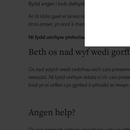
Bydd angen i bob defnyddiwr greu cyfrif new
Ar ôl iddo gael ei lansio ni fydd eich hen gyfr
dros amser, yn unol â rheoliadau GDPR.
Ni fydd unrhyw ymholiadau na cheisiadau p
Beth os nad wyf wedi gorf
Os nad ydych wedi cwblhau eich cais presenno
newydd. Ni fydd unrhyw ddata o'ch cais presenn
bod yn ei orffen cyn gynted â phosibl er mwy
Angen help?