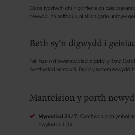
Os na fyddwch chi'n gorffen eich cais presenn
newydd. Yn anffodus, ni allwn gario unrhyw g
Beth sy'n digwydd i geisia
Fel rhan o drawsnewidiad digidol y Banc Datbl
benthyciad ac ecwiti. Bydd y system newydd ho
Manteision y porth newy
Mynediad 24/7:
Cyrchwch eich ymholiad
hwylustod i chi.