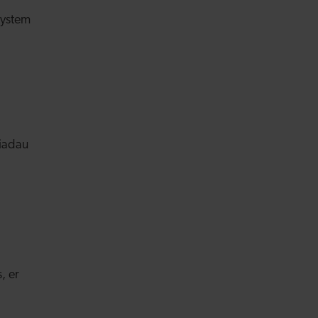
system
siadau
, er