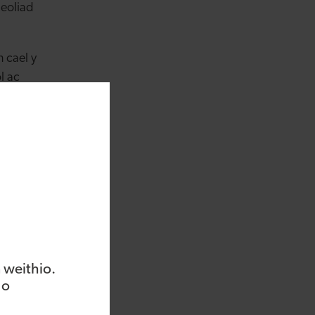
eoliad
 cael y
l ac
au neu
 ei
lion.
 weithio.
 o