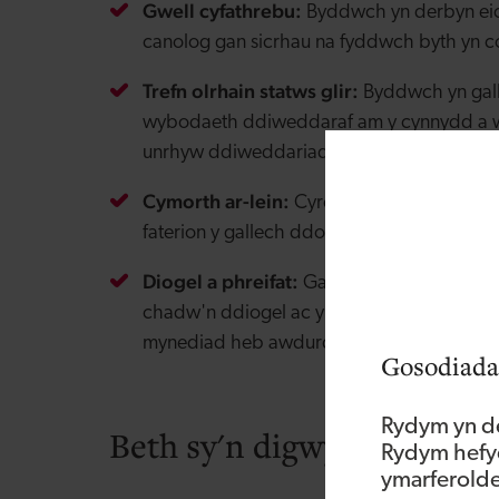
Gwell cyfathrebu:
Byddwch yn derbyn eic
canolog gan sicrhau na fyddwch byth yn c
Trefn olrhain statws glir:
Byddwch yn gall
wybodaeth ddiweddaraf am y cynnydd a wn
unrhyw ddiweddariadau neu newidiadau i'c
Cymorth ar-lein:
Cyrchwch ein Canolfan 
faterion y gallech ddod ar eu traws gyda'r 
Diogel a phreifat:
Gallwch gael tawelwch 
chadw'n ddiogel ac yn gyfrifol. Rydym yn 
mynediad heb awdurdod at eich gwybodae
Gosodiada
Rydym yn de
Beth sy'n digwydd i fy hen
Rydym hefyd
ymarferoldeb