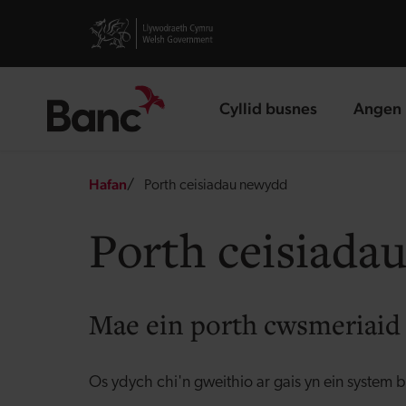
Skip to main content
Visit gov.wales website
Cyllid busnes
Angen 
landing page
landin
Breadcrumb
Hafan
Porth ceisiadau newydd
Porth ceisiada
Mae ein porth cwsmeriaid 
Os ydych chi'n gweithio ar gais yn ein system 