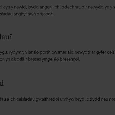
ol cyn y newid, bydd angen i chi ddechrau o'r newydd yn y 
eisiadau anghyflawn drosodd.
dau?
ygu, rydym yn lansio porth cwsmeriaid newydd ar gyfer cei
n yn disodli'r broses ymgeisio bresennol.
dd
au a'ch ceisiadau gweithredol unrhyw bryd, ddydd neu nos