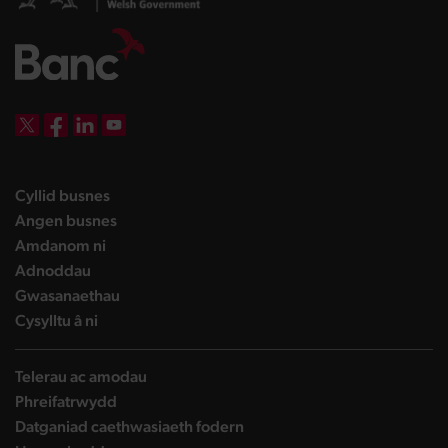
DBW on X
DBW on Facebook
DBW on LinkedIn
DBW on YouTube
landing page
Cyllid busnes
landing page
Angen busnes
landing page
Amdanom ni
landing page
Adnoddau
landing page
Gwasanaethau
landing page
Cysylltu â ni
Telerau ac amodau
Phreifatrwydd
Datganiad caethwasiaeth fodern