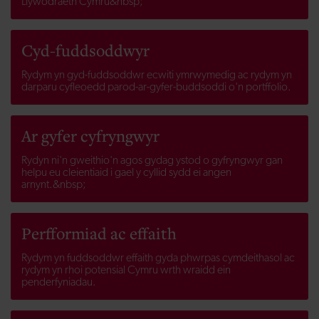
Llywodraeth Cymru&nbsp;
Cyd-fuddsoddwyr
Rydym yn gyd-fuddsoddwr ecwiti ymrwymedig ac rydym yn
darparu cyfleoedd parod-ar-gyfer-buddsoddi o'n portffolio.
Ar gyfer cyfryngwyr
Rydyn ni'n gweithio'n agos gydag ystod o gyfryngwyr gan
helpu eu cleientiaid i gael y cyllid sydd ei angen
arnynt.&nbsp;
Perfformiad ac effaith
Rydym yn fuddsoddwr effaith gyda phwrpas cymdeithasol ac
rydym yn rhoi potensial Cymru wrth wraidd ein
penderfyniadau.