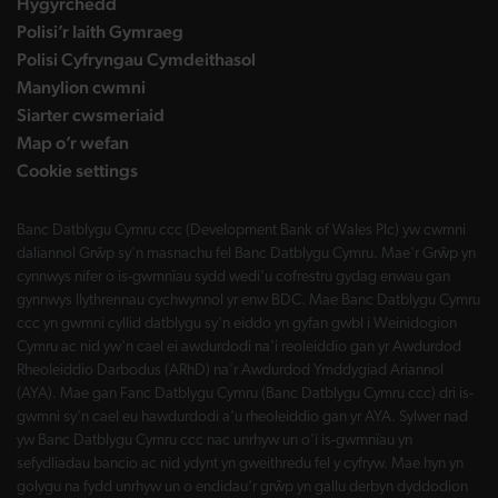
Hygyrchedd
Polisi’r Iaith Gymraeg
Polisi Cyfryngau Cymdeithasol
Manylion cwmni
Siarter cwsmeriaid
Map o’r wefan
Cookie settings
Banc Datblygu Cymru ccc (Development Bank of Wales Plc) yw cwmni
daliannol Grŵp sy'n masnachu fel Banc Datblygu Cymru. Mae'r Grŵp yn
cynnwys nifer o is-gwmnïau sydd wedi'u cofrestru gydag enwau gan
gynnwys llythrennau cychwynnol yr enw BDC. Mae Banc Datblygu Cymru
ccc yn gwmni cyllid datblygu sy'n eiddo yn gyfan gwbl i Weinidogion
Cymru ac nid yw'n cael ei awdurdodi na'i reoleiddio gan yr Awdurdod
Rheoleiddio Darbodus (ARhD) na'r Awdurdod Ymddygiad Ariannol
(AYA). Mae gan Fanc Datblygu Cymru (Banc Datblygu Cymru ccc) dri is-
gwmni sy'n cael eu hawdurdodi a'u rheoleiddio gan yr AYA. Sylwer nad
yw Banc Datblygu Cymru ccc nac unrhyw un o'i is-gwmnïau yn
sefydliadau bancio ac nid ydynt yn gweithredu fel y cyfryw. Mae hyn yn
golygu na fydd unrhyw un o endidau'r grŵp yn gallu derbyn dyddodion