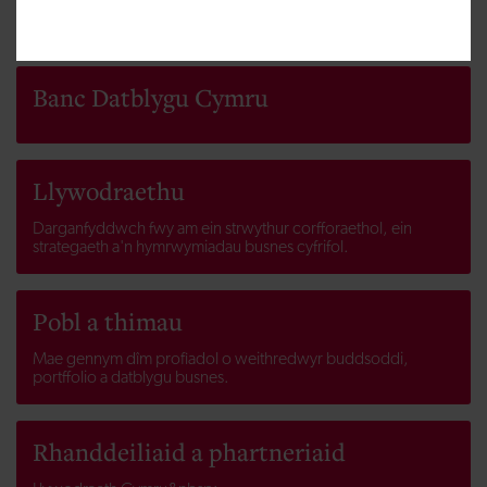
Tudalennau perthnasol
Banc Datblygu Cymru
Llywodraethu
Darganfyddwch fwy am ein strwythur corfforaethol, ein
strategaeth a'n hymrwymiadau busnes cyfrifol.
Pobl a thimau
Mae gennym dîm profiadol o weithredwyr buddsoddi,
portffolio a datblygu busnes.
Rhanddeiliaid a phartneriaid