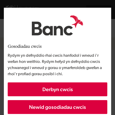
Skip to main content
Visit gov.wales website
English
Mewngofnodi
Search the
Breadcrumb
Hafan
Gosodiadau cwcis
Rydym yn defnyddio rhai cwcis hanfodol i wneud i'r
Amdanom ni
wefan hon weithio. Rydym hefyd yn defnyddio cwcis
ychwanegol i wneud y gorau o ymarferoldeb gwefan a
rhoi'r profiad gorau posibl i chi.
Ein cenhadaeth ni yw mynd ati i
ddatgloi potensial economaidd yng
Derbyn cwcis
Nghymru a gwella'r economi leol trwy
ddarparu cyllid effeithiol, cynaliadwy.
Newid gosodiadau cwcis