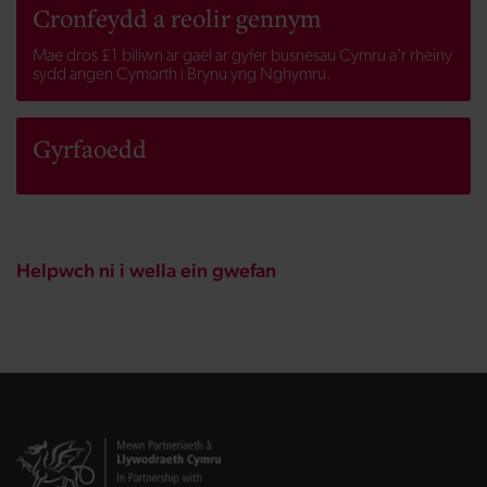
Cronfeydd a reolir gennym
Mae dros £1 biliwn ar gael ar gyfer busnesau Cymru a'r rheiny
sydd angen Cymorth i Brynu yng Nghymru.
Gyrfaoedd
Helpwch ni i wella ein gwefan