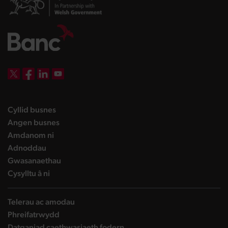
DBW on X
DBW on Facebook
DBW on LinkedIn
DBW on YouTube
landing page
Cyllid busnes
landing page
Angen busnes
landing page
Amdanom ni
landing page
Adnoddau
landing page
Gwasanaethau
landing page
Cysylltu â ni
Telerau ac amodau
Phreifatrwydd
Datganiad caethwasiaeth fodern