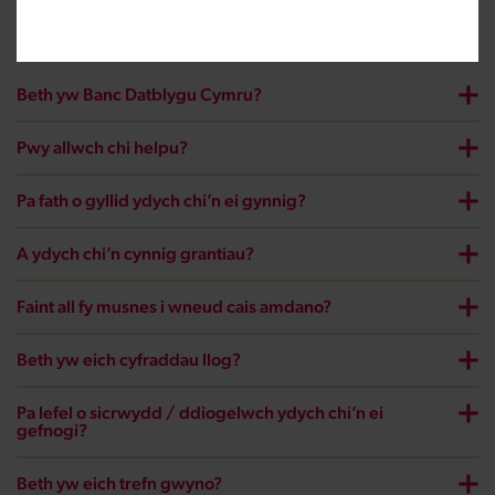
Cyffredinol
Beth yw Banc Datblygu Cymru?
Pwy allwch chi helpu?
Pa fath o gyllid ydych chi’n ei gynnig?
A ydych chi’n cynnig grantiau?
Faint all fy musnes i wneud cais amdano?
Beth yw eich cyfraddau llog?
Pa lefel o sicrwydd / ddiogelwch ydych chi’n ei
gefnogi?
Beth yw eich trefn gwyno?