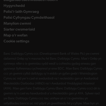
Hygyrchedd
Polisi’r Iaith Gymraeg
Polisi Cyfryngau Cymdeithasol
Manylion cwmni
Siarter cwsmeriaid
Map o’r wefan
Cookie settings
Banc Datblygu Cymru ccc (Development Bank of Wales Plc) yw cwmni
daliannol Grŵp sy'n masnachu fel Banc Datblygu Cymru. Mae'r Grŵp yn
cynnwys nifer o is-gwmnïau sydd wedi'u cofrestru gydag enwau gan
gynnwys llythrennau cychwynnol yr enw BDC. Mae Banc Datblygu Cymru
ccc yn gwmni cyllid datblygu sy'n eiddo yn gyfan gwbl i Weinidogion
Cymru ac nid yw'n cael ei awdurdodi na'i reoleiddio gan yr Awdurdod
Rheoleiddio Darbodus (ARhD) na'r Awdurdod Ymddygiad Ariannol
(AYA). Mae gan Fanc Datblygu Cymru (Banc Datblygu Cymru ccc) dri is-
gwmni sy'n cael eu hawdurdodi a'u rheoleiddio gan yr AYA. Sylwer nad
yw Banc Datblygu Cymru ccc nac unrhyw un o'i is-gwmnïau yn
sefydliadau bancio ac nid ydynt yn gweithredu fel y cyfryw. Mae hyn yn