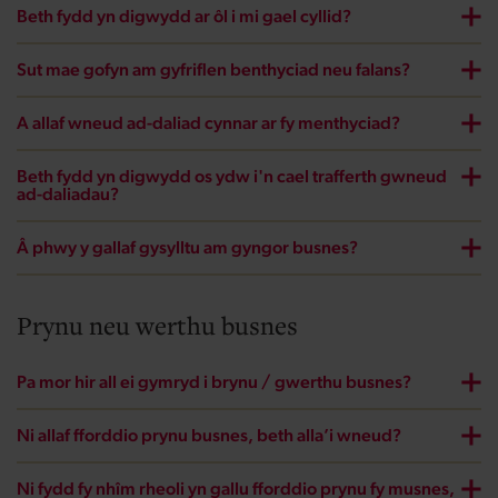
Beth fydd yn digwydd ar ôl i mi gael cyllid?
Sut mae gofyn am gyfriflen benthyciad neu falans?
A allaf wneud ad-daliad cynnar ar fy menthyciad?
Beth fydd yn digwydd os ydw i'n cael trafferth gwneud
ad-daliadau?
Â phwy y gallaf gysylltu am gyngor busnes?
Prynu neu werthu busnes
Pa mor hir all ei gymryd i brynu / gwerthu busnes?
Ni allaf fforddio prynu busnes, beth alla’i wneud?
Ni fydd fy nhîm rheoli yn gallu fforddio prynu fy musnes,