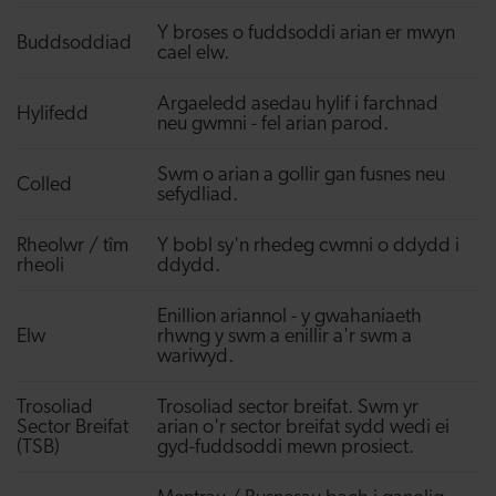
Y broses o fuddsoddi arian er mwyn
Buddsoddiad
cael elw.
Argaeledd asedau hylif i farchnad
Hylifedd
neu gwmni - fel arian parod.
Swm o arian a gollir gan fusnes neu
Colled
sefydliad.
Rheolwr / tîm
Y bobl sy'n rhedeg cwmni o ddydd i
rheoli
ddydd.
Enillion ariannol - y gwahaniaeth
Elw
rhwng y swm a enillir a'r swm a
wariwyd.
Trosoliad
Trosoliad sector breifat. Swm yr
Sector Breifat
arian o'r sector breifat sydd wedi ei
(TSB)
gyd-fuddsoddi mewn prosiect.