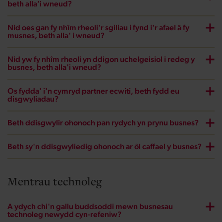
beth alla’i wneud?
Nid oes gan fy nhîm rheoli'r sgiliau i fynd i'r afael â fy
musnes, beth alla' i wneud?
Nid yw fy nhîm rheoli yn ddigon uchelgeisiol i redeg y
busnes, beth alla'i wneud?
Os fydda' i'n cymryd partner ecwiti, beth fydd eu
disgwyliadau?
Beth ddisgwylir ohonoch pan rydych yn prynu busnes?
Beth sy'n ddisgwyliedig ohonoch ar ôl caffael y busnes?
Mentrau technoleg
A ydych chi'n gallu buddsoddi mewn busnesau
technoleg newydd cyn-refeniw?