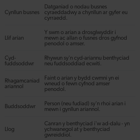
Datganiad o nodau busnes
Cynllun busnes
cyraeddadwy a chynllun ar gyfer eu
cyrraedd.
Y swm o arian a drosglwyddir i
Llif arian
mewn ac allan o fusnes dros gyfnod
penodol o amser.
Cyd-
Rhywun sy'n cyd-ariannu benthyciad
fuddsoddwr
neu fuddsoddiad ecwiti.
Faint o arian y bydd cwmni yn ei
Rhagamcaniad
wneud o fewn cyfnod amser
ariannol
penodol.
Person (neu fudiad) sy'n rhoi arian i
Buddsoddwr
mewn i gynllun ariannol.
Canran y benthyciad i'w ad-dalu - yn
Llog
ychwanegol at y benthyciad
gwreiddiol.