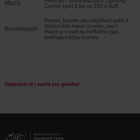
Mentrau / Busnesau bach i ganolig.
BBaCh
Cwmni sydd â llai na 250 o staff.
Person, busnes neu sefydliad sydd â
diddordeb mewn busnes, neu'r
Rhanddeilydd
rheini sy'n cael eu heffeithio gan
weithgareddau busnes.
Helpwch ni i wella ein gwefan