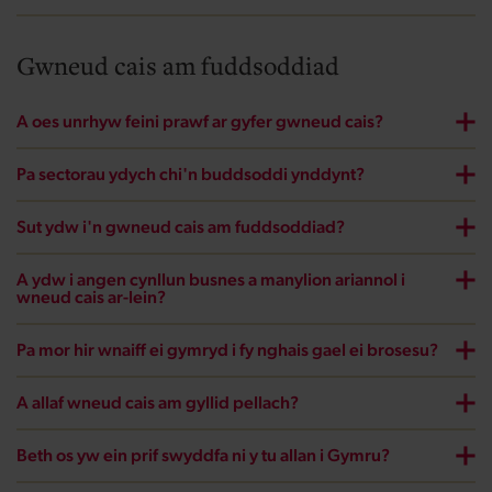
Gwneud cais am fuddsoddiad
A oes unrhyw feini prawf ar gyfer gwneud cais?
Pa sectorau ydych chi'n buddsoddi ynddynt?
Sut ydw i'n gwneud cais am fuddsoddiad?
A ydw i angen cynllun busnes a manylion ariannol i
wneud cais ar-lein?
Pa mor hir wnaiff ei gymryd i fy nghais gael ei brosesu?
A allaf wneud cais am gyllid pellach?
Beth os yw ein prif swyddfa ni y tu allan i Gymru?