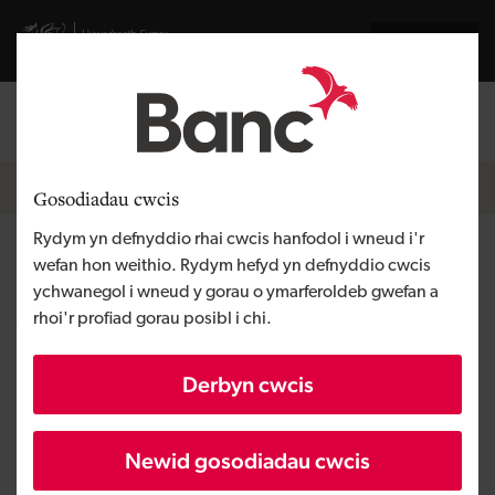
Skip to main content
Visit gov.wales website
English
Mewngofnodi
Search the
Breadcrumb
Hafan
Gosodiadau cwcis
Rydym yn defnyddio rhai cwcis hanfodol i wneud i'r
Help, Cwestiynau a Ofynnir yn
wefan hon weithio. Rydym hefyd yn defnyddio cwcis
ychwanegol i wneud y gorau o ymarferoldeb gwefan a
Aml a Geirfa
rhoi'r profiad gorau posibl i chi.
Isod fe welwch atebion i'r cwestiynau a
Derbyn cwcis
ofynnir amlaf i ni am wneud cais am
gyllid gennym.
Newid gosodiadau cwcis