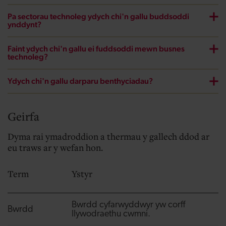
Pa sectorau technoleg ydych chi'n gallu buddsoddi
ynddynt?
Faint ydych chi'n gallu ei fuddsoddi mewn busnes
technoleg?
Ydych chi'n gallu darparu benthyciadau?
Geirfa
Dyma rai ymadroddion a thermau y gallech ddod ar
eu traws ar y wefan hon.
Term
Ystyr
Bwrdd cyfarwyddwyr yw corff
Bwrdd
llywodraethu cwmni.