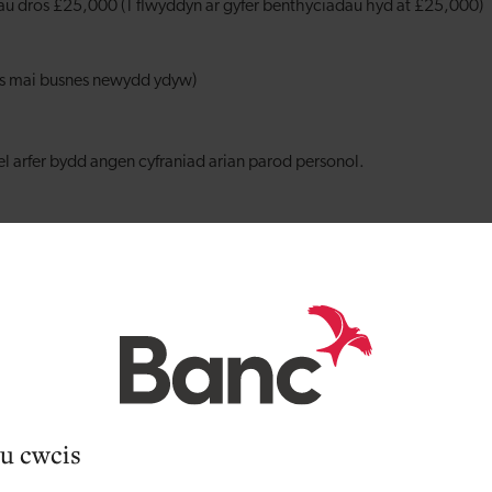
dau dros £25,000 (1 flwyddyn ar gyfer benthyciadau hyd at £25,000)
 os mai busnes newydd ydyw)
fel arfer bydd angen cyfraniad arian parod personol.
in ar hyn o bryd?
n ffurflen gais ar-lein neu anfonwch eich dogfennau ategol atom yn 
u cwcis
c?