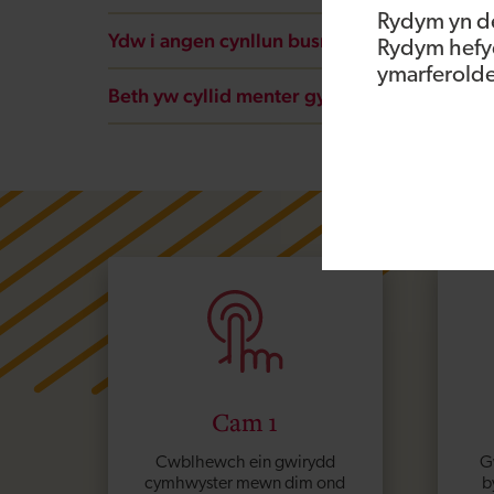
Rydym yn de
Ydw i angen cynllun busnes i wneud cais a
Rydym hefyd
ymarferoldeb
Beth yw cyllid menter gymdeithasol?
Cam 1
Cwblhewch ein gwirydd
G
cymhwyster mewn dim ond
b