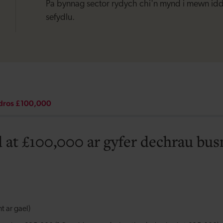
Pa bynnag sector rydych chi'n mynd i mewn iddo
sefydlu.
 dros £100,000
 at £100,000 ar gyfer dechrau bu
t ar gael)