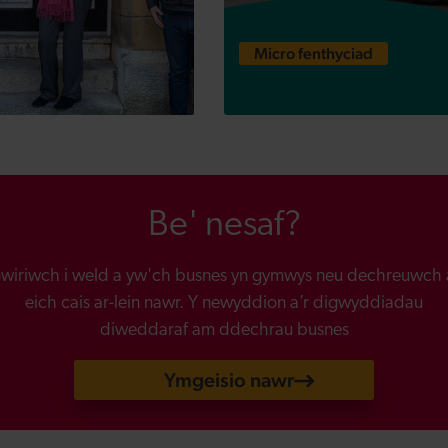
Luxstar
Micro fenthyciad
Be' nesaf?
wiriwch i weld a yw'ch busnes yn gymwys neu dechreuwch 
eich cais ar-lein nawr. Y newyddion a’r digwyddiadau
diweddaraf am ddechrau busnes
Ymgeisio nawr