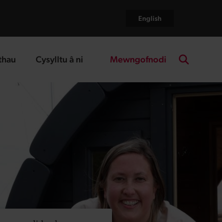
English
Mewngofnodi
thau
Cysylltu â ni
age
landing page
Search the