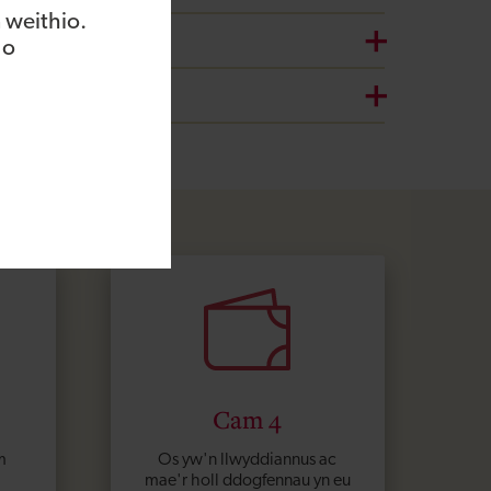
 weithio.
 o
Cam 4
m
Os yw'n llwyddiannus ac
mae'r holl ddogfennau yn eu