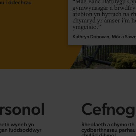
Mae Banc Datblygu Cy
pu i ddechrau
gymwynasgar a brwdfryd
atebion yn hytrach na rh
chymryd yr amser i'm h
ymgeisio.
Kathryn Donovan, Môr a Saw
rsonol
Cefnog
aeth wyneb yn
Rheolaeth a chymorth
gan fuddsoddwyr
cydberthnasau parhaus
chyllid dilynol.