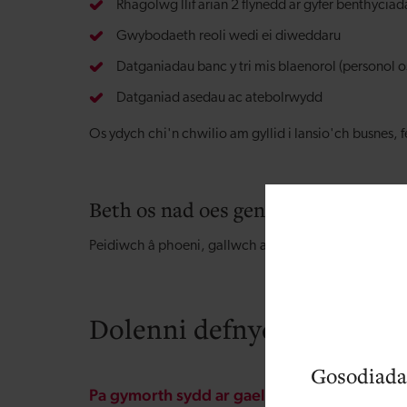
Rhagolwg llif arian 2 flynedd ar gyfer benthycia
Gwybodaeth reoli wedi ei diweddaru
Datganiadau banc y tri mis blaenorol (personol
Datganiad asedau ac atebolrwydd
Os ydych chi'n chwilio am gyllid i lansio'ch busnes, 
Beth os nad oes gen i bob un o’r rha
Peidiwch â phoeni, gallwch arbed eich cynnydd ar ei
Dolenni defnyddiol
Gosodiada
Pa gymorth sydd ar gael i fentergarwyr ifan