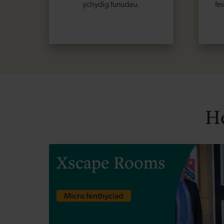
ychydig funudau.
fe
He
Xscape Rooms
Micro fenthyciad