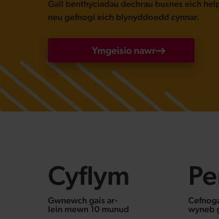
Gall benthyciadau dechrau busnes eich hel
neu gefnogi eich blynyddoedd cynnar.
Ymgeisio nawr
Cyflym
Pe
Gwnewch gais ar-
Cefnog
lein mewn 10 munud
wyneb 