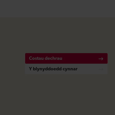
Costau dechrau
Y blynyddoedd cynnar