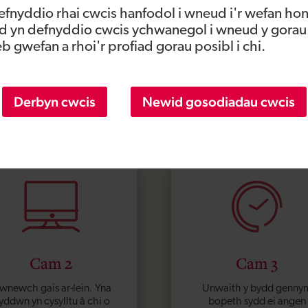
fnyddio rhai cwcis hanfodol i wneud i'r wefan hon
m fenthyciad dechrau busnes?
 yn defnyddio cwcis ychwanegol i wneud y gorau
 gwefan a rhoi'r profiad gorau posibl i chi.
Derbyn cwcis
Newid gosodiadau cwcis
Cam 2
Cam 3
wnewch gais ar-lein. Yna
Unwaith y bydd genny
yddwn yn cysylltu â chi o
bopeth sydd ei angen