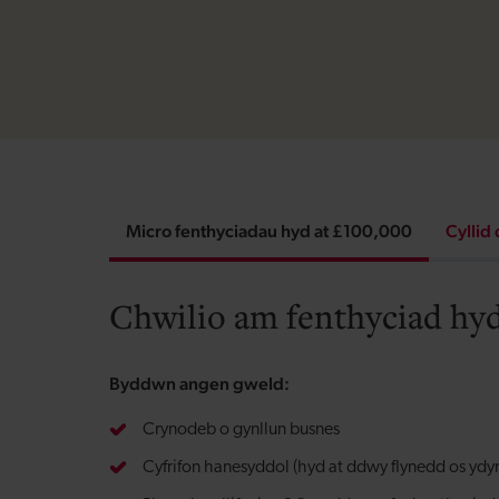
Micro fenthyciadau hyd at £100,000
Cyllid
Chwilio am fenthyciad hyd
Byddwn angen gweld:
Crynodeb o gynllun busnes
Cyfrifon hanesyddol (hyd at ddwy flynedd os ydyn