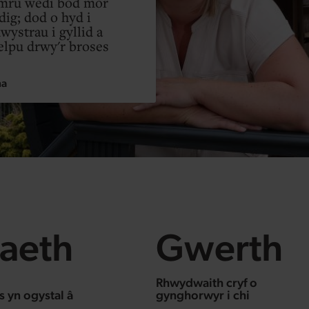
mru wedi bod mor
ig; dod o hyd i
wystrau i gyllid a
elpu drwy'r broses
na
aeth
Gwerth
Rhwydwaith cryf o
 yn ogystal â
gynghorwyr i chi