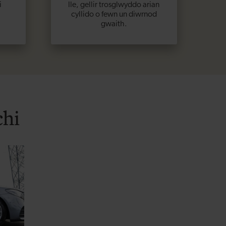
i
lle, gellir trosglwyddo arian
cyllido o fewn un diwrnod
gwaith.
chi