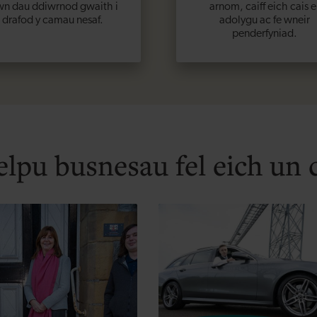
wn dau ddiwrnod gwaith i
arnom, caiff eich cais e
drafod y camau nesaf.
adolygu ac fe wneir
penderfyniad.
lpu busnesau fel eich un 