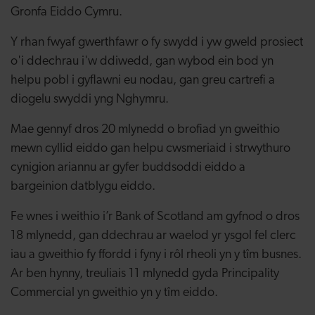
Gronfa Eiddo Cymru.
Y rhan fwyaf gwerthfawr o fy swydd i yw gweld prosiect
o'i ddechrau i'w ddiwedd, gan wybod ein bod yn
helpu pobl i gyflawni eu nodau, gan greu cartrefi a
diogelu swyddi yng Nghymru.
Mae gennyf dros 20 mlynedd o brofiad yn gweithio
mewn cyllid eiddo gan helpu cwsmeriaid i strwythuro
cynigion ariannu ar gyfer buddsoddi eiddo a
bargeinion datblygu eiddo.
Fe wnes i weithio i’r Bank of Scotland am gyfnod o dros
18 mlynedd, gan ddechrau ar waelod yr ysgol fel clerc
iau a gweithio fy ffordd i fyny i rôl rheoli yn y tîm busnes.
Ar ben hynny, treuliais 11 mlynedd gyda Principality
Commercial yn gweithio yn y tîm eiddo.