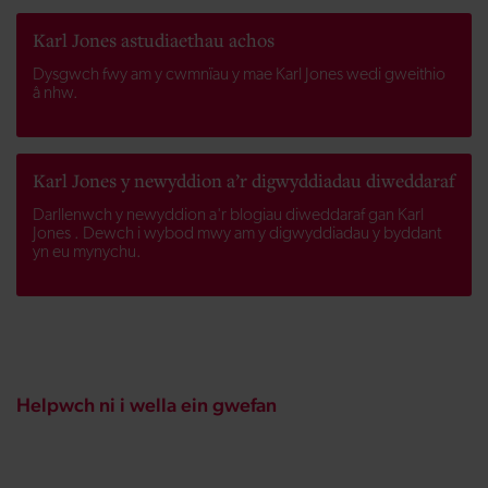
Karl Jones astudiaethau achos
Dysgwch fwy am y cwmnïau y mae Karl Jones wedi gweithio
â nhw.
Karl Jones y newyddion a’r digwyddiadau diweddaraf
Darllenwch y newyddion a'r blogiau diweddaraf gan Karl
Jones . Dewch i wybod mwy am y digwyddiadau y byddant
yn eu mynychu.
Helpwch ni i wella ein gwefan