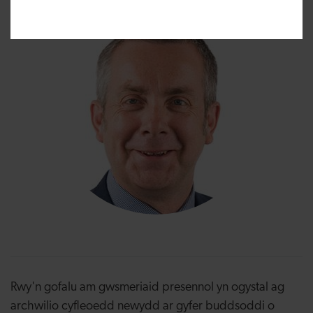
Rwy'n gofalu am gwsmeriaid presennol yn ogystal ag
archwilio cyfleoedd newydd ar gyfer buddsoddi o