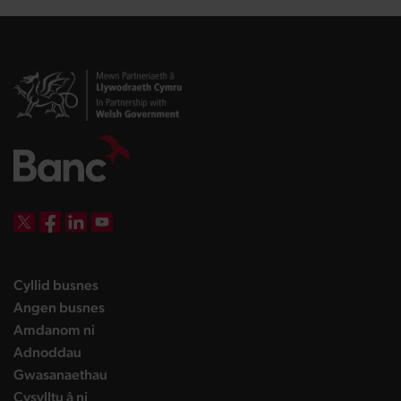
DBW on X
DBW on Facebook
DBW on LinkedIn
DBW on YouTube
landing page
Cyllid busnes
landing page
Angen busnes
landing page
Amdanom ni
landing page
Adnoddau
landing page
Gwasanaethau
landing page
Cysylltu â ni