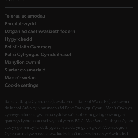
Telerau ac amodau
Phreifatrwydd
Datganiad caethwasiaeth fodern
Hygyrchedd
Polisi’r Iaith Gymraeg
Polisi Cyfryngau Cymdeithasol
Manylion cwmni
Siarter cwsmeriaid
Map o’r wefan
Cookie settings
Banc Datblygu Cymru ccc (Development Bank of Wales Plc) yw cwmni
daliannol Grŵp sy'n masnachu fel Banc Datblygu Cymru. Mae'r Grŵp yn
cynnwys nifer o is-gwmnïau sydd wedi'u cofrestru gydag enwau gan
gynnwys llythrennau cychwynnol yr enw BDC. Mae Banc Datblygu Cymru
ccc yn gwmni cyllid datblygu sy'n eiddo yn gyfan gwbl i Weinidogion
Cymru ac nid yw'n cael ei awdurdodi na'i reoleiddio gan yr Awdurdod