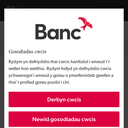
Skip to main content
Visit gov.wales website
English
Mewngofnodi
Search the
Breadcrumb
Pobl a thimau
Gosodiadau cwcis
Rydym yn defnyddio rhai cwcis hanfodol i wneud i'r
Karl Jones
wefan hon weithio. Rydym hefyd yn defnyddio cwcis
ychwanegol i wneud y gorau o ymarferoldeb gwefan a
rhoi'r profiad gorau posibl i chi.
Uwch Swyddog Datblygu Eiddo
Y rhan fwyaf gwerthfawr o fy swydd i yw gweld
Derbyn cwcis
prosiect o'i ddechrau i'w ddiwedd, gan wybod ein
bod yn helpu pobl i gyflawni eu nodau, gan greu
Newid gosodiadau cwcis
cartrefi a diogelu swyddi yng Nghymru.