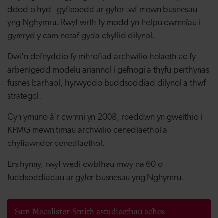
ddod o hyd i gyfleoedd ar gyfer twf mewn busnesau
yng Nghymru. Rwyf wrth fy modd yn helpu cwmnïau i
gymryd y cam nesaf gyda chyllid dilynol.
Dwi'n defnyddio fy mhrofiad archwilio helaeth ac fy
arbenigedd modelu ariannol i gefnogi a thyfu perthynas
fusnes barhaol, hyrwyddo buddsoddiad dilynol a thwf
strategol.
Cyn ymuno â'r cwmni yn 2008, roeddwn yn gweithio i
KPMG mewn timau archwilio cenedlaethol a
chyfiawnder cenedlaethol.
Ers hynny, rwyf wedi cwblhau mwy na 60 o
fuddsoddiadau ar gyfer busnesau yng Nghymru.
Sam Macalister-Smith astudiaethau achos