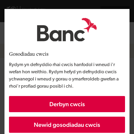
Skip to main content
Visit gov.wales website
English
Mewngofnodi
Search the
Breadcrumb
Pobl a thimau
Gosodiadau cwcis
Rydym yn defnyddio rhai cwcis hanfodol i wneud i'r
Sam Macalister-Smith
wefan hon weithio. Rydym hefyd yn defnyddio cwcis
ychwanegol i wneud y gorau o ymarferoldeb gwefan a
rhoi'r profiad gorau posibl i chi.
Uwch Swyddog Portffolio
Rwy'n gweithio gydag ein portffolio ecwiti i helpu
Derbyn cwcis
i ddod o hyd i gyfleoedd ar gyfer twf mewn
busnesau yng Nghymru. Rwyf wrth fy modd yn
Newid gosodiadau cwcis
helpu cwmnïau i gymryd y cam nesaf gyda chyllid