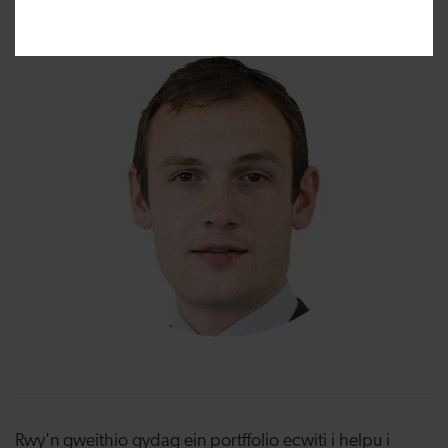
dilynol.
Rwy'n gweithio gydag ein portffolio ecwiti i helpu i