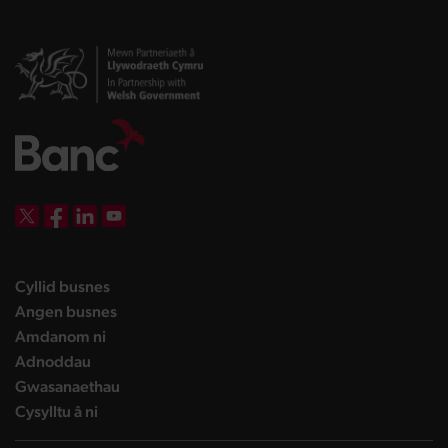
DBW on X
DBW on Facebook
DBW on LinkedIn
DBW on YouTube
landing page
Cyllid busnes
landing page
Angen busnes
landing page
Amdanom ni
landing page
Adnoddau
landing page
Gwasanaethau
landing page
Cysylltu â ni