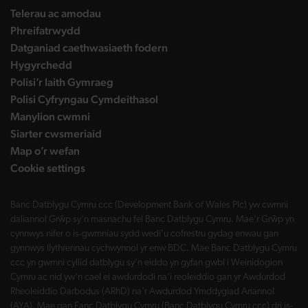
Telerau ac amodau
Phreifatrwydd
Datganiad caethwasiaeth fodern
Hygyrchedd
Polisi’r Iaith Gymraeg
Polisi Cyfryngau Cymdeithasol
Manylion cwmni
Siarter cwsmeriaid
Map o’r wefan
Cookie settings
Banc Datblygu Cymru ccc (Development Bank of Wales Plc) yw cwmni
daliannol Grŵp sy'n masnachu fel Banc Datblygu Cymru. Mae'r Grŵp yn
cynnwys nifer o is-gwmnïau sydd wedi'u cofrestru gydag enwau gan
gynnwys llythrennau cychwynnol yr enw BDC. Mae Banc Datblygu Cymru
ccc yn gwmni cyllid datblygu sy'n eiddo yn gyfan gwbl i Weinidogion
Cymru ac nid yw'n cael ei awdurdodi na'i reoleiddio gan yr Awdurdod
Rheoleiddio Darbodus (ARhD) na'r Awdurdod Ymddygiad Ariannol
(AYA). Mae gan Fanc Datblygu Cymru (Banc Datblygu Cymru ccc) dri is-