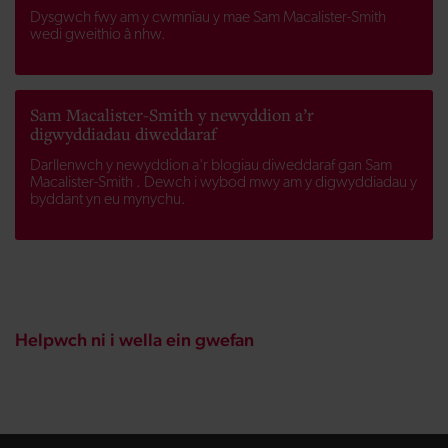
Dysgwch fwy am y cwmnïau y mae Sam Macalister-Smith
wedi gweithio â nhw.
Sam Macalister-Smith y newyddion a’r
digwyddiadau diweddaraf
Darllenwch y newyddion a'r blogiau diweddaraf gan Sam
Macalister-Smith . Dewch i wybod mwy am y digwyddiadau y
byddant yn eu mynychu.
Helpwch ni i wella ein gwefan