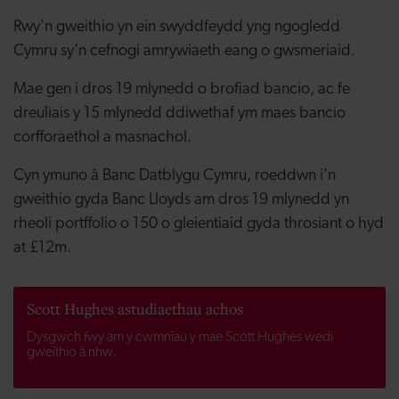
Rwy'n gweithio yn ein swyddfeydd yng ngogledd
Cymru sy'n cefnogi amrywiaeth eang o gwsmeriaid.
Mae gen i dros 19 mlynedd o brofiad bancio, ac fe
dreuliais y 15 mlynedd ddiwethaf ym maes bancio
corfforaethol a masnachol.
Cyn ymuno â Banc Datblygu Cymru, roeddwn i'n
gweithio gyda Banc Lloyds am dros 19 mlynedd yn
rheoli portffolio o 150 o gleientiaid gyda throsiant o hyd
at £12m.
Scott Hughes astudiaethau achos
Dysgwch fwy am y cwmnïau y mae Scott Hughes wedi
gweithio â nhw.