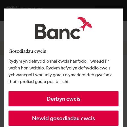
Skip to main content
Visit gov.wales website
English
Mewngofnodi
Search the
Breadcrumb
Pobl a thimau
Gosodiadau cwcis
Rydym yn defnyddio rhai cwcis hanfodol i wneud i'r
Scott Hughes
wefan hon weithio. Rydym hefyd yn defnyddio cwcis
ychwanegol i wneud y gorau o ymarferoldeb gwefan a
rhoi'r profiad gorau posibl i chi.
Uwch Swyddog Buddsoddi
Mae fy rôl yn rhoi'r cyfle i mi gefnogi busnesau
Derbyn cwcis
lleol gyda phecynnau cyllido pwrpasol er mwyn
galluogi twf, creu a diogelu swyddi.
Newid gosodiadau cwcis