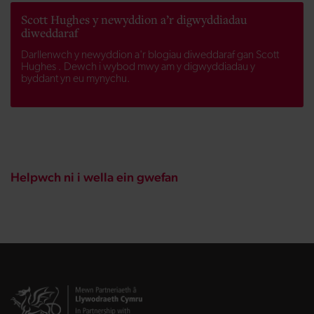
Scott Hughes y newyddion a’r digwyddiadau
diweddaraf
Darllenwch y newyddion a'r blogiau diweddaraf gan Scott
Hughes . Dewch i wybod mwy am y digwyddiadau y
byddant yn eu mynychu.
Helpwch ni i wella ein gwefan