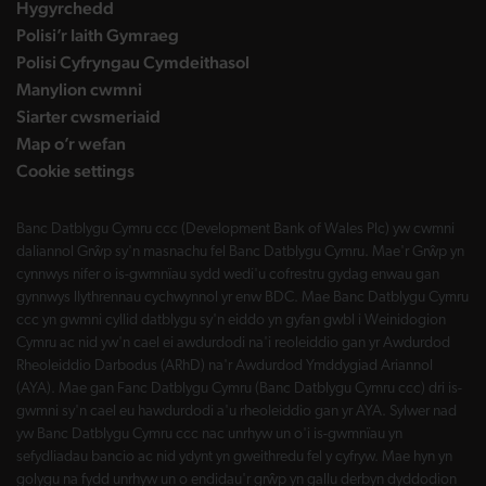
Hygyrchedd
Polisi’r Iaith Gymraeg
Polisi Cyfryngau Cymdeithasol
Manylion cwmni
Siarter cwsmeriaid
Map o’r wefan
Cookie settings
Banc Datblygu Cymru ccc (Development Bank of Wales Plc) yw cwmni
daliannol Grŵp sy'n masnachu fel Banc Datblygu Cymru. Mae'r Grŵp yn
cynnwys nifer o is-gwmnïau sydd wedi'u cofrestru gydag enwau gan
gynnwys llythrennau cychwynnol yr enw BDC. Mae Banc Datblygu Cymru
ccc yn gwmni cyllid datblygu sy'n eiddo yn gyfan gwbl i Weinidogion
Cymru ac nid yw'n cael ei awdurdodi na'i reoleiddio gan yr Awdurdod
Rheoleiddio Darbodus (ARhD) na'r Awdurdod Ymddygiad Ariannol
(AYA). Mae gan Fanc Datblygu Cymru (Banc Datblygu Cymru ccc) dri is-
gwmni sy'n cael eu hawdurdodi a'u rheoleiddio gan yr AYA. Sylwer nad
yw Banc Datblygu Cymru ccc nac unrhyw un o'i is-gwmnïau yn
sefydliadau bancio ac nid ydynt yn gweithredu fel y cyfryw. Mae hyn yn
golygu na fydd unrhyw un o endidau'r grŵp yn gallu derbyn dyddodion