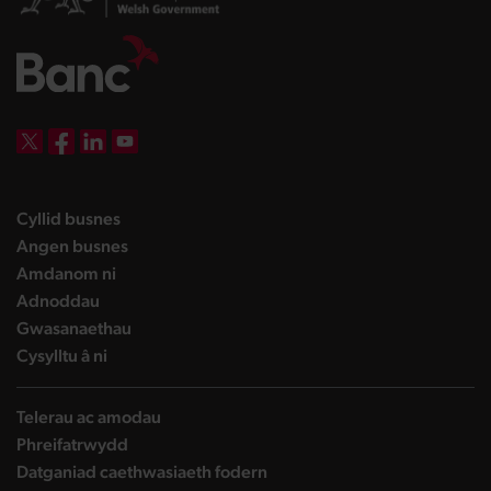
DBW on X
DBW on Facebook
DBW on LinkedIn
DBW on YouTube
landing page
Cyllid busnes
landing page
Angen busnes
landing page
Amdanom ni
landing page
Adnoddau
landing page
Gwasanaethau
landing page
Cysylltu â ni
Telerau ac amodau
Phreifatrwydd
Datganiad caethwasiaeth fodern