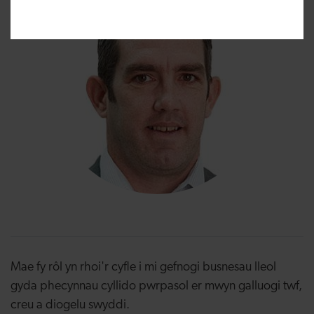
Mae fy rôl yn rhoi'r cyfle i mi gefnogi busnesau lleol
gyda phecynnau cyllido pwrpasol er mwyn galluogi twf,
creu a diogelu swyddi.