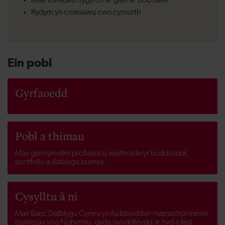
Mae toiledau hygyrch ar gael ar bob llawr
Rydym yn croesawu cwn cymorth
Ein pobl
Gyrfaoedd
Pobl a thimau
Mae gennym dîm profiadol o weithredwyr buddsoddi,
portffolio a datblygu busnes.
Cysylltu â ni
Mae Banc Datblygu Cymru yn fuddsoddwr masnachol mewn
busnesau yng Nghymru, gyda swyddfeydd ar hyd a lled