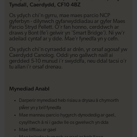
Tyndall, Caerdydd, CF10 4BZ
Os ydych chi'n gyrru, mae maes parcio NCP
gyferbyn - dilynwch gyfarwyddiadau ar gyfer Maes
Parcio Stryd Pellett. O'r fan honno, cerddwch ar
draws y Bont (fe’i gelwir yn 'Smart Bridge'). Ni yw'r
adeilad cyntaf ar y dde. Mae'r fynedfa yn y cefn.
Os ydych chi'n cyrraedd ar drên, yr orsaf agosaf yw
Caerdydd Canolog. Oddi yno gallwch naill ai
gerdded 5-10 munud i'r swyddfa, neu ddal tacsi o'r
tu allan i'r orsaf drenau.
Mynediad Anabl
Darperir mynediad heb risiau a drysau â chymorth
pŵer yn y brif fynedfa
Mae mannau parcio hygyrch dynodedig ar gael,
cysylltwch â ni i gadw lle os gwelwch yn dda
Mae lifftiau ar gael