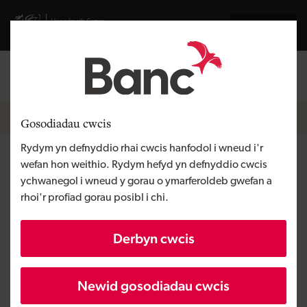
Skip to main content
Visit gov.wales website
English
Mewngofnodi
Search the
Breadcrumb
Cysylltu â ni
Gosodiadau cwcis
Rydym yn defnyddio rhai cwcis hanfodol i wneud i'r
Caerdydd
wefan hon weithio. Rydym hefyd yn defnyddio cwcis
ychwanegol i wneud y gorau o ymarferoldeb gwefan a
rhoi'r profiad gorau posibl i chi.
Derbyn cwcis
Newid gosodiadau cwcis