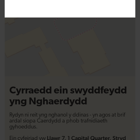
Cyrraedd ein swyddfeydd
yng Nghaerdydd
Rydyn ni reit yng nghanol y ddinas - yn agos at brif
ardal siopa Caerdydd a phob trafnidiaeth
gyhoeddus.
Llawr 7, 1 Capital Quarter, Stryd
Ein cyfeiriad yw