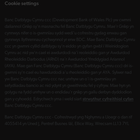
Cookie settings
Banc Datblygu Cymru ccc (Development Bank of Wales Plc) yw cwmni
daliannol Grŵp sy'n masnachu fel Banc Datblygu Cymru. Mae'r Grŵp yn
cynnwys nifer o is-gwmnïau sydd wedi'u cofrestru gydag enwau gan
gynnwys llythrennau cychwynnol yr enw BDC. Mae Banc Datblygu Cymru
ccc yn gwmni cyllid datblygu sy'n eiddo yn gyfan gwbl i Weinidogion
Cymru ac nid yw'n cael ei awdurdodi na'i reoleiddio gan yr Awdurdod
Rheoleiddio Darbodus (ARhD) na'r Awdurdod Ymddygiad Ariannol
(AYA). Mae gan Fanc Datblygu Cymru (Banc Datblygu Cymru ccc) dri is-
gwmni sy'n cael eu hawdurdodi a'u rheoleiddio gan yr AYA. Sylwer nad
yw Banc Datblygu Cymru ccc nac unrhyw un o'i is-gwmnïau yn
sefydliadau bancio ac nid ydynt yn gweithredu fel y cyfryw. Mae hyn yn
golygu na fydd unrhyw un o endidau'r grŵp yn gallu derbyn dyddodion
strwythur cyfreithiol cyfan
gan y cyhoedd. Edrychwch yma i weld siart
Banc Datblygu Cymru ccc.
Banc Datblygu Cymru ccc - Cofrestrwyd yng Nghymru a Lloegr o dan rif
4055414 yn Uned J, Pentref Busnes Iâl, Ellice Way, Wrecsam LL13 7YL