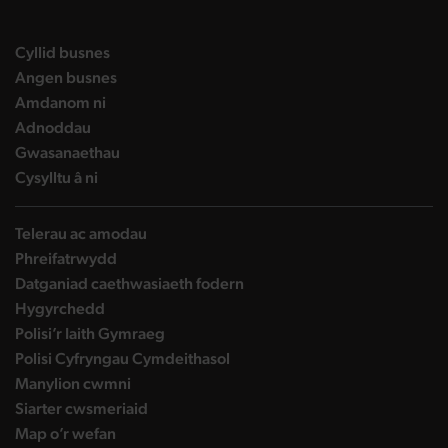
DBW on X
DBW on Facebook
DBW on LinkedIn
DBW on YouTube
landing page
Cyllid busnes
landing page
Angen busnes
landing page
Amdanom ni
landing page
Adnoddau
landing page
Gwasanaethau
landing page
Cysylltu â ni
Telerau ac amodau
Phreifatrwydd
Datganiad caethwasiaeth fodern
Hygyrchedd
Polisi’r Iaith Gymraeg
Polisi Cyfryngau Cymdeithasol
Manylion cwmni
Siarter cwsmeriaid
Map o’r wefan