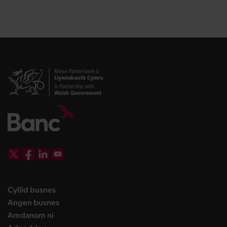
DBW on X
DBW on Facebook
DBW on LinkedIn
DBW on YouTube
landing page
Cyllid busnes
landing page
Angen busnes
landing page
Amdanom ni