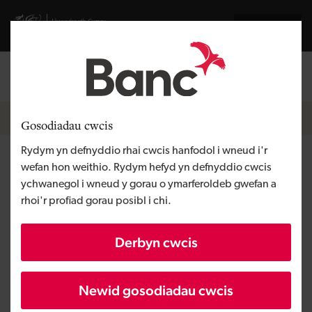
Skip to main content
Visit gov.wales website
English
Mewngofnodi
Search the
Breadcrumb
Newyddion
Gosodiadau cwcis
Rydym yn defnyddio rhai cwcis hanfodol i wneud i'r
Y Banc Datblygu yn cefnogi
wefan hon weithio. Rydym hefyd yn defnyddio cwcis
ychwanegol i wneud y gorau o ymarferoldeb gwefan a
cyn-gystadleuydd MasterChef
rhoi'r profiad gorau posibl i chi.
Derbyn cwcis
Newid gosodiadau cwcis