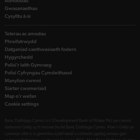
landing page
Adnoddau
landing page
Gwasanaethau
landing page
Cysylltu â ni
Telerau ac amodau
Phreifatrwydd
Datganiad caethwasiaeth fodern
Hygyrchedd
Polisi’r Iaith Gymraeg
Polisi Cyfryngau Cymdeithasol
Manylion cwmni
Siarter cwsmeriaid
Map o’r wefan
Cookie settings
Banc Datblygu Cymru ccc (Development Bank of Wales Plc) yw cwmni
daliannol Grŵp sy'n masnachu fel Banc Datblygu Cymru. Mae'r Grŵp yn
cynnwys nifer o is-gwmnïau sydd wedi'u cofrestru gydag enwau gan