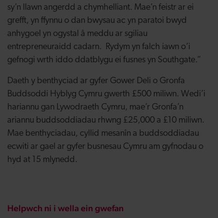
sy’n llawn angerdd a chymhelliant. Mae’n feistr ar ei
grefft, yn ffynnu o dan bwysau ac yn paratoi bwyd
anhygoel yn ogystal â meddu ar sgiliau
entrepreneuraidd cadarn. Rydym yn falch iawn o’i
gefnogi wrth iddo ddatblygu ei fusnes yn Southgate.”
Daeth y benthyciad ar gyfer Gower Deli o Gronfa
Buddsoddi Hyblyg Cymru gwerth £500 miliwn. Wedi’i
hariannu gan Lywodraeth Cymru, mae’r Gronfa’n
ariannu buddsoddiadau rhwng £25,000 a £10 miliwn.
Mae benthyciadau, cyllid mesanîn a buddsoddiadau
ecwiti ar gael ar gyfer busnesau Cymru am gyfnodau o
hyd at 15 mlynedd.
Helpwch ni i wella ein gwefan