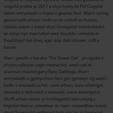
cogydd preifat yn 2017 a chyn hynny fel Prif Gogydd
mewn amrywiaeth o fwytai a gwestai lleol. Mae’n cynnig
gwasanaeth arlwyo i bobl yn eu cartrefi eu hunain,
clybiau swper a bwyd stryd Groegaidd traddodiadol,
ac erbyn hyn mae hefyd wedi llwyddo i wireddu ei
freuddwyd oes drwy agor siop delicatessen, caffi a
becws.
Mae’r gwaith o baratoi ‘The Gower Deli’, yn ogystal â
phrynu cyfarpar cegin masnachol, wedi cael ei
ariannu’n rhannol gan y Banc Datblygu. Mae’r
amrywiaeth o gynhyrchion lleol gan gynnwys cig wedi’i
halltu o ansawdd uchel, caws artisan, bara arbenigol,
olewydd a detholiad o winoedd, cwrw arbenigol a
choffi artisan eisoes yn boblogaidd iawn ymysg y
trigolion lleol ac ymwelwyr ac mae’r nosweithiau bwyd
stryd Groegaidd wythnosol bob nos Iau a’r brecwast