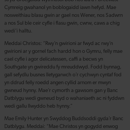
Cymreig gwahanol yn boblogaidd iawn hefyd. Mae
nosweithiau blasu gwin ar gael nos Wener, nos Sadwrn
a nos Sul ble ceir cyfle i flasu gwin, cwrw, caws a chig
wedi’i halltu.
Meddai Christos: “Rwy’n gwirioni ar fwyd ac rwy’n
gwirioni ar y gornel fach hardd hon o Gymru, felly mae
cael cyfle i agor delicatessen, caffi a becws yn
Southgate yn gwireddu fy mreuddwyd. Fodd bynnag,
gall sefydlu busnes lletygarwch o’r cychwyn cyntaf fod
yn ddrud felly roedd angen cyllid arnom er mwyn
gwneud hynny. Mae’r cymorth a gawsom gan y Banc
Datblygu wedi gwneud byd o wahaniaeth ac ni fyddwn
wedi gallu llwyddo heb hynny.”
Mae Emily Hunter yn Swyddog Buddsoddi gyda’r Banc
Datblygu. Meddai: “Mae Christos yn gogydd enwog