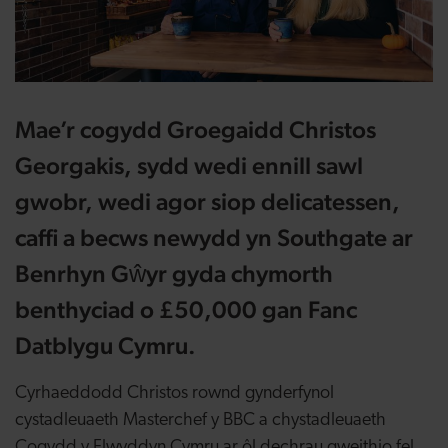
Mae’r cogydd Groegaidd Christos
Georgakis, sydd wedi ennill sawl
gwobr, wedi agor siop delicatessen,
caffi a becws newydd yn Southgate ar
Benrhyn Gŵyr gyda chymorth
benthyciad o £50,000 gan Fanc
Datblygu Cymru.
Cyrhaeddodd Christos rownd gynderfynol
cystadleuaeth Masterchef y BBC a chystadleuaeth
Cogydd y Flwyddyn Cymru ar ôl dechrau gweithio fel