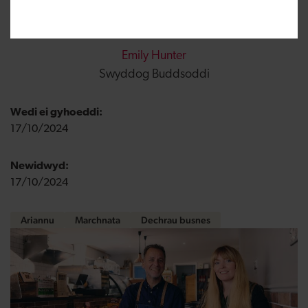
Emily Hunter
Swyddog Buddsoddi
Wedi ei gyhoeddi:
17/10/2024
Newidwyd:
17/10/2024
Ariannu
Marchnata
Dechrau busnes