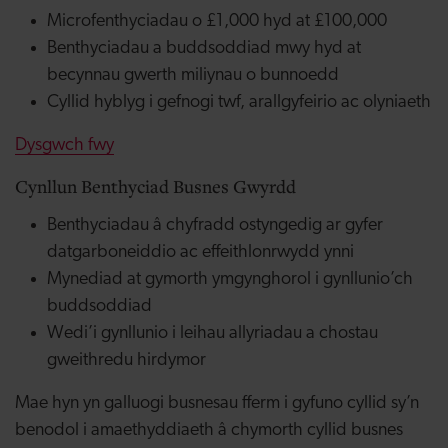
Microfenthyciadau o £1,000 hyd at £100,000
Benthyciadau a buddsoddiad mwy hyd at
becynnau gwerth miliynau o bunnoedd
Cyllid hyblyg i gefnogi twf, arallgyfeirio ac olyniaeth
Dysgwch fwy
Cynllun Benthyciad Busnes Gwyrdd
Benthyciadau â chyfradd ostyngedig ar gyfer
datgarboneiddio ac effeithlonrwydd ynni
Mynediad at gymorth ymgynghorol i gynllunio’ch
buddsoddiad
Wedi’i gynllunio i leihau allyriadau a chostau
gweithredu hirdymor
Mae hyn yn galluogi busnesau fferm i gyfuno cyllid sy’n
benodol i amaethyddiaeth â chymorth cyllid busnes