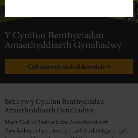
Y Cynllun Benthyciadau
Amaethyddiaeth Gynaliadwy
Cofrestrwch eich diddordeb
Beth yw y
Cynllun Benthyciadau
Amaethyddiaeth Gynaliadwy
Mae’r Cynllun Benthyciadau Amaethyddiaeth
Gynaliadwy ar hyn o bryd yn cael ei ddatblygu ar gyfer