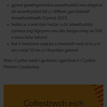
gynnal gweithgareddau amaethyddol neu ategol ar
dir amaethyddol (fel y’i diffinnir gan Ddeddf
Amaethyddiaeth (Cymru) 2023
feddu ar o leiaf dair hectar o dir amaethyddol
cymwys yng Nghymru neu allu dangos mwy na 550
o oriau llafur safonol
fod â meddiant unigryw a rheolaeth reoli dros y tir
am o leiaf 10 mis o’r flwyddyn galendr
Mae’r Cynllun wedi’i gynllunio i gyd-fynd â’r Cynllun
Ffermio Cynaliadwy.
Cofrestrwch eich