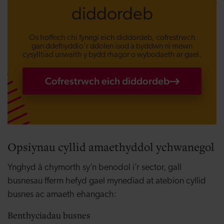
diddordeb
Os hoffech chi fynegi eich diddordeb, cofrestrwch
gan ddefnyddio'r ddolen isod a byddwn ni mewn
cysylltiad unwaith y bydd rhagor o wybodaeth ar gael.
Cofrestrwch eich diddordeb
Opsiynau cyllid amaethyddol ychwanegol
Ynghyd â chymorth sy’n benodol i’r sector, gall
busnesau fferm hefyd gael mynediad at atebion cyllid
busnes ac amaeth ehangach:
Benthyciadau busnes