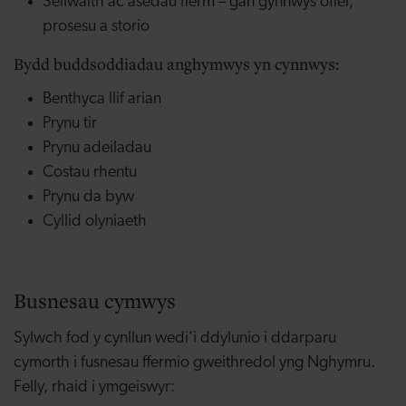
Seilwaith ac asedau fferm – gan gynnwys offer,
prosesu a storio
Bydd buddsoddiadau anghymwys yn cynnwys:
Benthyca llif arian
Prynu tir
Prynu adeiladau
Costau rhentu
Prynu da byw
Cyllid olyniaeth
Busnesau cymwys
Sylwch fod y cynllun wedi’i ddylunio i ddarparu
cymorth i fusnesau ffermio gweithredol yng Nghymru.
Felly, rhaid i ymgeiswyr: