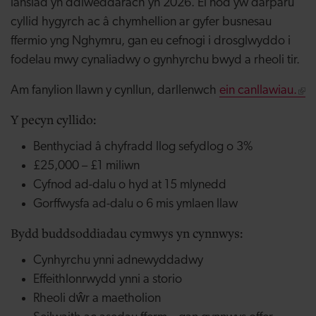
lansiad yn ddiweddarach yn 2026. Ei nod yw darparu
cyllid hygyrch ac â chymhellion ar gyfer busnesau
ffermio yng Nghymru, gan eu cefnogi i drosglwyddo i
fodelau mwy cynaliadwy o gynhyrchu bwyd a rheoli tir.
Am fanylion llawn y cynllun, darllenwch
ein canllawiau.
Y pecyn cyllido:
Benthyciad â chyfradd llog sefydlog o 3%
£25,000 – £1 miliwn
Cyfnod ad-dalu o hyd at 15 mlynedd
Gorffwysfa ad-dalu o 6 mis ymlaen llaw
Bydd buddsoddiadau cymwys yn cynnwys:
Cynhyrchu ynni adnewyddadwy
Effeithlonrwydd ynni a storio
Rheoli dŵr a maetholion