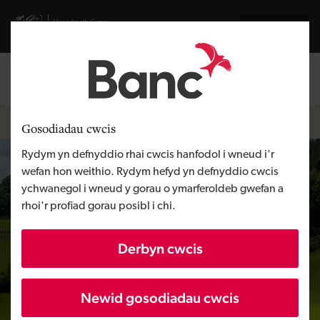
Skip to main content
Visit gov.wales website
English
Mewngofnodi
Search the
Breadcrumb
Hafan
Gosodiadau cwcis
Rydym yn defnyddio rhai cwcis hanfodol i wneud i'r
wefan hon weithio. Rydym hefyd yn defnyddio cwcis
ychwanegol i wneud y gorau o ymarferoldeb gwefan a
rhoi'r profiad gorau posibl i chi.
Derbyn cwcis
Newid gosodiadau cwcis