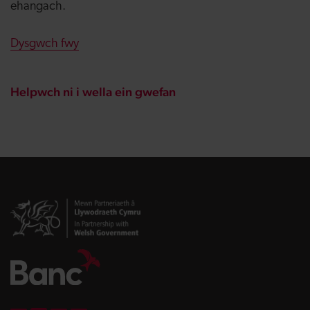
ehangach.
Dysgwch fwy
Helpwch ni i wella ein gwefan