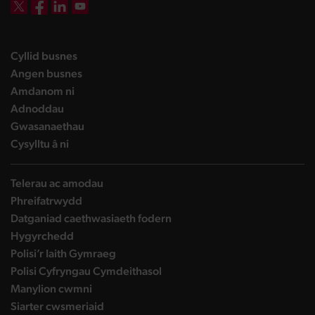
DBW on X
DBW on Facebook
DBW on LinkedIn
DBW on YouTube
landing page
Cyllid busnes
landing page
Angen busnes
landing page
Amdanom ni
landing page
Adnoddau
landing page
Gwasanaethau
landing page
Cysylltu â ni
Telerau ac amodau
Phreifatrwydd
Datganiad caethwasiaeth fodern
Hygyrchedd
Polisi’r Iaith Gymraeg
Polisi Cyfryngau Cymdeithasol
Manylion cwmni
Siarter cwsmeriaid