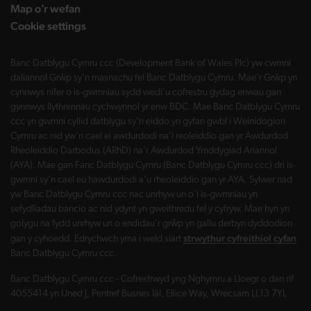
Map o’r wefan
Cookie settings
Banc Datblygu Cymru ccc (Development Bank of Wales Plc) yw cwmni
daliannol Grŵp sy'n masnachu fel Banc Datblygu Cymru. Mae'r Grŵp yn
cynnwys nifer o is-gwmnïau sydd wedi'u cofrestru gydag enwau gan
gynnwys llythrennau cychwynnol yr enw BDC. Mae Banc Datblygu Cymru
ccc yn gwmni cyllid datblygu sy'n eiddo yn gyfan gwbl i Weinidogion
Cymru ac nid yw'n cael ei awdurdodi na'i reoleiddio gan yr Awdurdod
Rheoleiddio Darbodus (ARhD) na'r Awdurdod Ymddygiad Ariannol
(AYA). Mae gan Fanc Datblygu Cymru (Banc Datblygu Cymru ccc) dri is-
gwmni sy'n cael eu hawdurdodi a'u rheoleiddio gan yr AYA. Sylwer nad
yw Banc Datblygu Cymru ccc nac unrhyw un o'i is-gwmnïau yn
sefydliadau bancio ac nid ydynt yn gweithredu fel y cyfryw. Mae hyn yn
golygu na fydd unrhyw un o endidau'r grŵp yn gallu derbyn dyddodion
strwythur cyfreithiol cyfan
gan y cyhoedd. Edrychwch yma i weld siart
Banc Datblygu Cymru ccc.
Banc Datblygu Cymru ccc - Cofrestrwyd yng Nghymru a Lloegr o dan rif
4055414 yn Uned J, Pentref Busnes Iâl, Ellice Way, Wrecsam LL13 7YL