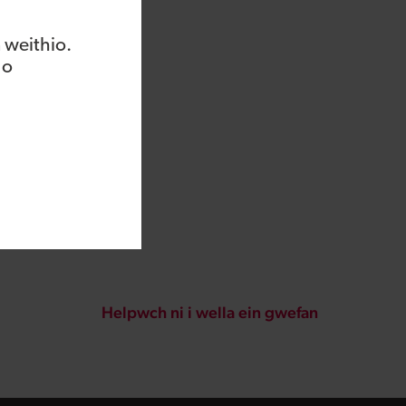
 weithio.
 o
Helpwch ni i wella ein gwefan