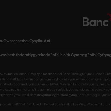
page
landing page
landing page
landing page
au
Gwasanaethau
Cysylltu â ni
wasiaeth fodern
Hygyrchedd
Polisi’r Iaith Gymraeg
Polisi Cyfry
w cwmni daliannol Grŵp sy'n masnachu fel Banc Datblygu Cymru. Mae'r Grŵp 
Banc Datblygu Cymru ccc yn gwmni cyllid datblygu sy'n eiddo yn gyfan gwbl 
a'r Awdurdod Ymddygiad Ariannol (AYA). Mae gan Fanc Datblygu Cymru (Banc 
ru ccc nac unrhyw un o'i is-gwmnïau yn sefydliadau bancio ac nid ydynt yn gw
strwythur cyfreithiol cyfan
drychwch yma i weld siart
Banc Datblygu Cymru c
 o dan rif 4055414 yn Uned J, Pentref Busnes Iâl, Ellice Way, Wrecsam LL13 7