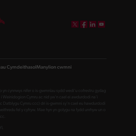
DBW on X
DBW on Facebook
DBW on LinkedIn
DBW on YouTube
ngau Cymdeithasol
Manylion cwmni
yn cynnwys nifer o is-gwmnïau sydd wedi'u cofrestru gydag
i Weinidogion Cymru ac nid yw'n cael ei awdurdodi na'i
Datblygu Cymru ccc) dri is-gwmni sy'n cael eu hawdurdodi
eithredu fel y cyfryw. Mae hyn yn golygu na fydd unrhyw un o
cc.
YL