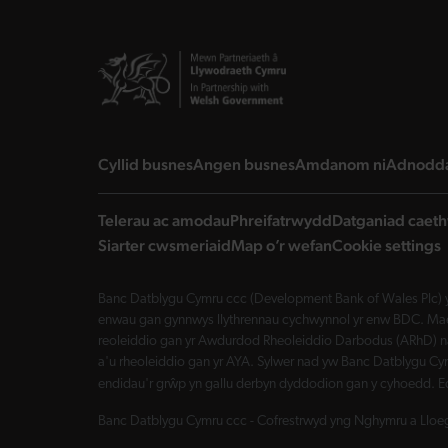
landing page
landing page
landing 
Cyllid busnes
Angen busnes
Amdanom ni
Adnodd
Telerau ac amodau
Phreifatrwydd
Datganiad caeth
Siarter cwsmeriaid
Map o’r wefan
Cookie settings
Banc Datblygu Cymru ccc (Development Bank of Wales Plc) y
enwau gan gynnwys llythrennau cychwynnol yr enw BDC. Mae 
reoleiddio gan yr Awdurdod Rheoleiddio Darbodus (ARhD) n
a'u rheoleiddio gan yr AYA. Sylwer nad yw Banc Datblygu Cym
endidau'r grŵp yn gallu derbyn dyddodion gan y cyhoedd. E
Banc Datblygu Cymru ccc - Cofrestrwyd yng Nghymru a Lloegr