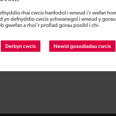
fnyddio rhai cwcis hanfodol i wneud i'r wefan hon
 yn defnyddio cwcis ychwanegol i wneud y gorau
 gwefan a rhoi'r profiad gorau posibl i chi.
Derbyn cwcis
Newid gosodiadau cwcis