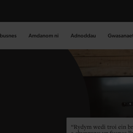
busnes
Amdanom ni
Adnoddau
Gwasanae
g page
landing page
landing page
landing p
Rydym wedi troi ein br
a chynnwys yn fusnes l