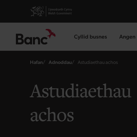
Skip to main content
Visit gov.wales website
Cyllid busnes
Angen 
landing page
landin
Breadcrumb
Hafan
Adnoddau
Astudiaethau achos
Astudiaethau
achos