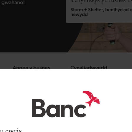
i gwahanol
Storm + Shelter, benthyciad o
newydd
Angen y busnes
Cynaliadwyedd
u cwcis