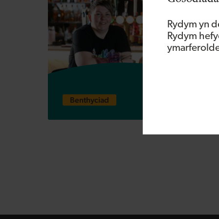
Rydym yn de
Rydym hefyd
ymarferoldeb
Sparkles Bar
Benthyciad