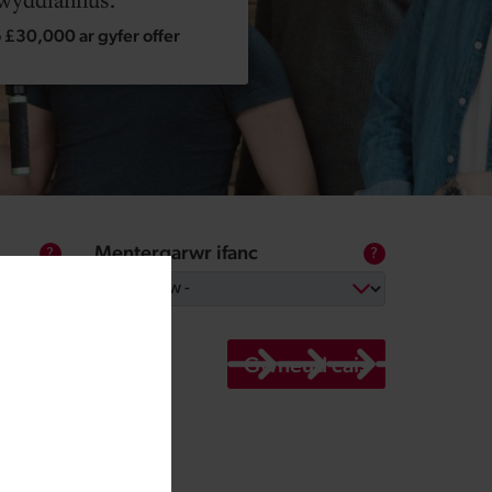
 £30,000 ar gyfer offer
Mentergarwr ifanc
Toggle tooltip
Toggle tooltip