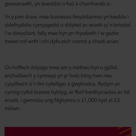
gwasanaeth, yn dueddol o fod â chymhareb is.
Yn y pen draw, mae busnesau llwyddiannus yn tueddu i
ddefnyddio cymysgedd o ddyled ac ecwiti sy'n briodol
i'w diwydiant, felly mae hyn yn rhywbeth i'w gadw
mewn cof wrth i chi dyfu eich cwmni a chodi arian.
Os hoffech ddysgu mwy am y mathau hyn o gyllid,
archwiliwch y cynnwys yn yr hwb blog hwn neu
cysylltwch â'n tîm cyfeillgar a gwybodus. Rydym yn
cynnig cyllid busnes hyblyg, ar ffurf benthyciadau ac fel
ecwiti, i gwmnïau yng Nghymru o £1,000 hyd at £5
miliwn.