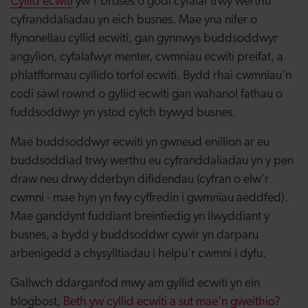
Cyllid ecwiti
yw'r broses o godi cyfalaf trwy werthu
cyfranddaliadau yn eich busnes. Mae yna nifer o
ffynonellau cyllid ecwiti, gan gynnwys buddsoddwyr
angylion, cyfalafwyr menter, cwmnïau ecwiti preifat, a
phlatfformau cyllido torfol ecwiti. Bydd rhai cwmnïau'n
codi sawl rownd o gyllid ecwiti gan wahanol fathau o
fuddsoddwyr yn ystod cylch bywyd busnes.
Mae buddsoddwyr ecwiti yn gwneud enillion ar eu
buddsoddiad trwy werthu eu cyfranddaliadau yn y pen
draw neu drwy dderbyn difidendau (cyfran o elw'r
cwmni - mae hyn yn fwy cyffredin i gwmnïau aeddfed).
Mae ganddynt fuddiant breintiedig yn llwyddiant y
busnes, a bydd y buddsoddwr cywir yn darparu
arbenigedd a chysylltiadau i helpu'r cwmni i dyfu.
Gallwch ddarganfod mwy am gyllid ecwiti yn ein
blogbost,
Beth yw cyllid ecwiti a sut mae'n gweithio?