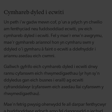
Cymhareb dyled i ecwiti
Un peth i'w gadw mewn cof, p'un a ydych yn chwilio
am fenthyciad neu fuddsoddiad ecwiti, yw eich
cymhareb dyled i ecwiti. Fel y mae'r enw'n awgrymu,
mae'r gymhareb ariannol hon yn cymharu swm y
ddyled o'i gymharu â faint o ecwiti a ddefnyddir i
ariannu asedau eich cwmni.
Gallwch gyfrifo eich cymhareb dyled i ecwiti drwy
rannu cyfanswm eich rhwymedigaethau (yr hyn sy'n
ddyledus gan eich busnes i eraill) ag ecwiti
cyfranddalwyr (cyfanswm eich asedau llai cyfanswm y
rhwymedigaethau).
Mae'n fetrig pwysig oherwydd fe all darpar fenthycwyr
a buddsoddwyr edrych arno fel dangosydd o iechyd