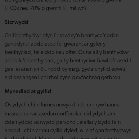
well gennych chi fod yn berchen ar 100% o gwmni
£100k neu 70% o gwmni £1 miliwn?
Sicrwydd
Gall benthyciwr ofyn i'r sawl sy’n benthyca’r arian
ganddynt i addo ased fel gwarant ar gyfer y
benthyciad, fel eiddo neu offer. Os na all y benthyciwr
ad-dalu'r benthyciad, gall y benthyciwr hawlio'r ased i
gael ei arian yn ôl. Fodd bynnag, gyda chyllid ecwiti,
nid oes angen i chi rhoi cynnig cyfochrog gerbron.
Mynediad at gyllid
Os ydych chi'n fusnes newydd heb unrhyw hanes
masnachu nac asedau
corfforol
ac nid ydych am
ddefnyddio sicrwydd personol, efallai y bydd hi'n
anodd i chi sicrhau cyllid dyled, o leiaf gan fenthycwyr