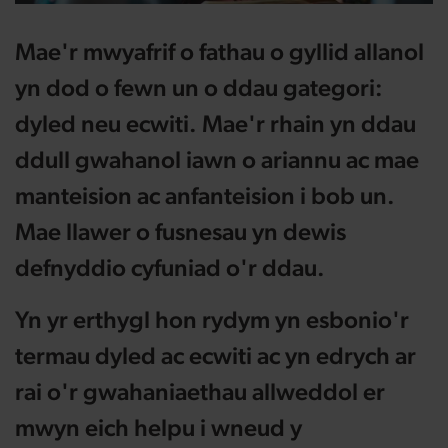
Mae'r mwyafrif o fathau o gyllid allanol
yn dod o fewn un o ddau gategori:
dyled neu ecwiti. Mae'r rhain yn ddau
ddull gwahanol iawn o ariannu ac mae
manteision ac anfanteision i bob un.
Mae llawer o fusnesau yn dewis
defnyddio cyfuniad o'r ddau.
Yn yr erthygl hon rydym yn esbonio'r
termau dyled ac ecwiti ac yn edrych ar
rai o'r gwahaniaethau allweddol er
mwyn eich helpu i wneud y