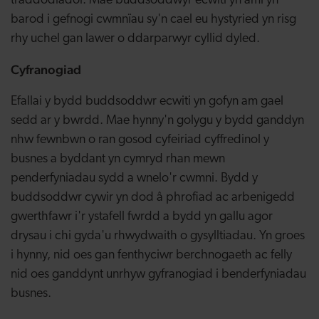
traddodiadol. Mae buddsoddwyr ecwiti yn aml yn
barod i gefnogi cwmnïau sy'n cael eu hystyried yn risg
rhy uchel gan lawer o ddarparwyr cyllid dyled.
Cyfranogiad
Efallai y bydd buddsoddwr ecwiti yn gofyn am gael
sedd ar y bwrdd. Mae hynny'n golygu y bydd ganddyn
nhw fewnbwn o ran gosod cyfeiriad cyffredinol y
busnes a byddant yn cymryd rhan mewn
penderfyniadau sydd a wnelo'r cwmni. Bydd y
buddsoddwr cywir yn dod â phrofiad ac arbenigedd
gwerthfawr i'r ystafell fwrdd a bydd yn gallu agor
drysau i chi gyda'u rhwydwaith o gysylltiadau. Yn groes
i hynny, nid oes gan fenthyciwr berchnogaeth ac felly
nid oes ganddynt unrhyw gyfranogiad i benderfyniadau
busnes.