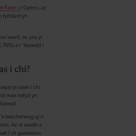
ain Fawr
i Gymru, ac
 fyddant yn
n iawn), ac yna yr
 76%) a’r 'lleoedd i
s i chi?
wast yn iawn i chi
ond mae hefyd yn
h bywyd.
i'n berchennog sy'n
ion. Ac ni waeth a
ael i'ch gwesteion