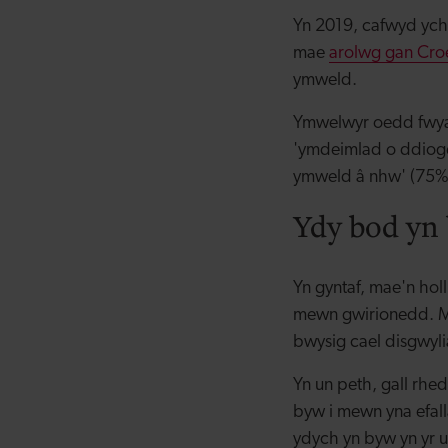
Yn 2019, cafwyd yc
mae
arolwg gan Cr
ymweld.
Ymwelwyr oedd fwyaf
'ymdeimlad o ddiogel
ymweld â nhw' (75%
Ydy bod yn 
Yn gyntaf, mae'n hol
mewn gwirionedd. Ma
bwysig cael disgwylia
Yn un peth, gall rhe
byw i mewn yna efal
ydych yn byw yn yr u