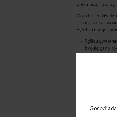
bob amser, i ddatry
Mae rhedeg Gwely a 
busnes, a dealltwria
bydd eu hangen arnoc
Sgiliau gwasana
bwysig gan y by
gwasanaeth cwsm
Oes gennych hi l
ofalus iawn o ra
Hyblygrwydd a'r 
ceisiadau munud
gallu peidio â 
Gosodiada
Ffitrwydd corffo