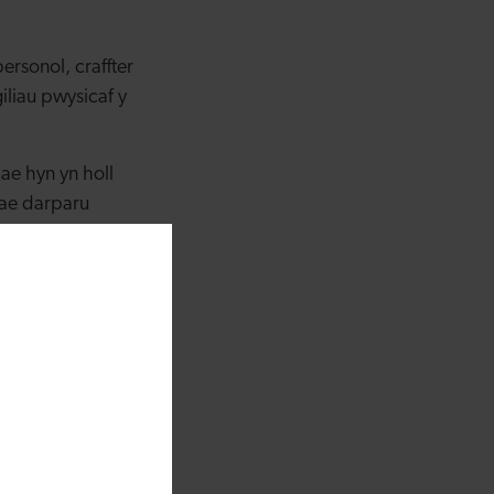
rsonol, craffter
iliau pwysicaf y
ae hyn yn holl
ae darparu
s dro ar ôl tro
yn eich tŷ ac yn
annisgwyl, fel
wr problemau da a
ol o redeg y Gwely a