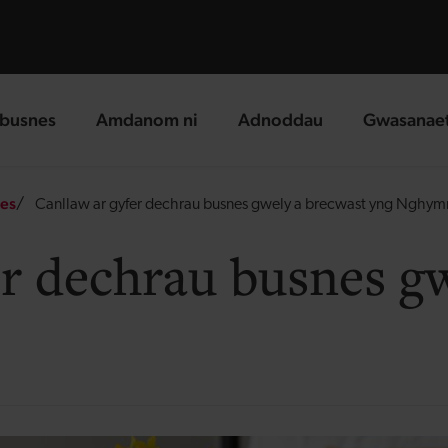
busnes
Amdanom ni
Adnoddau
Gwasanae
g page
landing page
landing page
landing p
es
Canllaw ar gyfer dechrau busnes gwely a brecwast yng Nghym
er dechrau busnes g