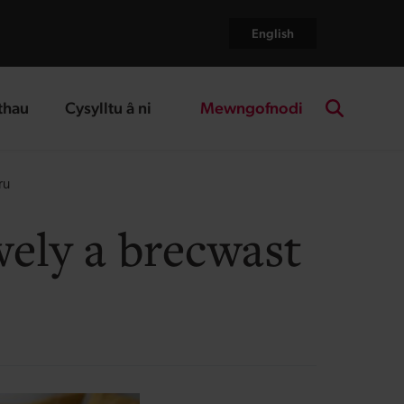
English
Mewngofnodi
thau
Cysylltu â ni
age
landing page
Search the
ru
wely a brecwast