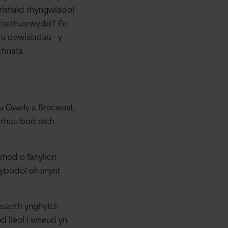
ristiaid rhyngwladol
 foethusrwydd? Po
u dewisiadau - y
chnata.
u Gwely a Brecwast,
icrhau bod eich
rmod o fanylion
wybodol ohonynt
heuaeth ynghylch
 lleol i wneud yn