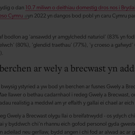
hydig o dan
10.7 miliwn o deithiau domestig dros nos i Bryd
oeso Cymru
yn 2022 yn dangos bod pobl yn caru Cymru pan
 bodlon ag 'ansawdd yr amgylchedd naturiol' (83% yn fodlo
wch' (80%), 'glendid traethau' (77%), 'y croeso a gafwyd' (
).
berchen ar wely a brecwast yn adda
l bwysig ystyried a yw bod yn berchen ar fusnes Gwely a Brec
e llawer o bethau cadarnhaol i redeg Gwely a Brecwast, 
dau realistig a meddwl am yr effaith y gallai ei chael ar eic
deg Gwely a Brecwast olygu llai o breifatrwydd - os ydych ch
lai y byddwch chi'n rhannu eich gofod personol gyda gweste
n adeilad neu gerllaw, bydd angen i chi fod ar alwad ac ar g