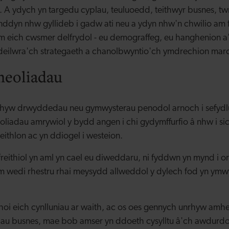
. A ydych yn targedu cyplau, teuluoedd, teithwyr busnes, tw
nddyn nhw gyllideb i gadw ati neu a ydyn nhw'n chwilio am
 eich cwsmer delfrydol - eu demograffeg, eu hanghenion a'
 deilwra'ch strategaeth a chanolbwyntio'ch ymdrechion mar
heoliadau
rhyw drwyddedau neu gymwysterau penodol arnoch i sefydl
oliadau amrywiol y bydd angen i chi gydymffurfio â nhw i s
eithlon ac yn ddiogel i westeion.
reithiol yn aml yn cael eu diweddaru, ni fyddwn yn mynd i o
 wedi rhestru rhai meysydd allweddol y dylech fod yn ym
hoi eich cynlluniau ar waith, ac os oes gennych unrhyw am
u busnes, mae bob amser yn ddoeth cysylltu â'ch awdurdod