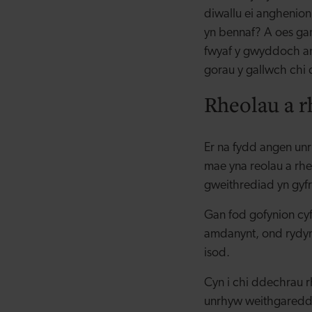
diwallu ei anghenion
yn bennaf? A oes ga
fwyaf y gwyddoch am
gorau y gallwch chi
Rheolau a r
Er na fydd angen un
mae yna reolau a rhe
gweithrediad yn gyfr
Gan fod gofynion cyf
amdanynt, ond rydym
isod.
Cyn i chi ddechrau r
unrhyw weithgaredda