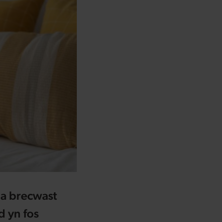
 a brecwast
d yn fos