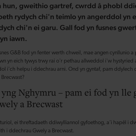
h hun, gweithio gartref, cwrdd â phobl ddi
th rydych chi'n teimlo yn angerddol yn 
 ydych chi'n ei garu. Gall fod yn fusnes gwe
 yn iawn.
snes G&B fod yn fenter werth chweil, mae angen cynllunio a 
n yn eich tywys trwy rai o'r pethau allweddol i'w hystyried a
 i'ch helpu i ddechrau arni. Ond yn gyntaf, pam ddylech ch
a Brecwast?
 yng Nghymru – pam ei fod yn lle 
wely a Brecwast
iol, ei threftadaeth ddiwylliannol gyfoethog, a’i hapêl i dwri
aith i ddechrau Gwely a Brecwast.