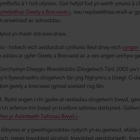
ymffurfio â'r holl ofynion. Gall hefyd fod yn werth ymuno â 
ymdeithas Gwely a Brecwast
, neu rwydweithiau eraill ar 
am arweiniad ac adnoddau.
ynol yn rhestr ddi-ben-draw.
io - holwch eich awdurdod cynllunio lleol drwy eich
cyngor 
n addas ar gyfer Gwely a Brecwast ac a oes angen unrhyw ga
Gorchymyn Diwygio Rheoleiddio (Diogelwch Tân) 2005 yw’r 
y’n llywodraethu diogelwch tân yng Nghymru a Lloegr. O dan
ion gwely a brecwast gynnal asesiad risg tân.
 Bydd angen i chi gadw at reoliadau diogelwch bwyd, gan
’ch arferion trin bwyd yn bodloni safonau derbyniol. Gallw
fan yr Asiantaeth Safonau Bwyd
.
dibynnu ar y gweithgareddau rydych yn eu gwneud, efallai 
och, megis trwydded alcohol, trwydded gerddoriaeth, trw