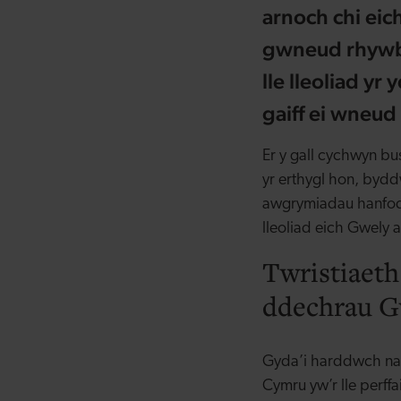
arnoch chi eic
gwneud rhywbe
lle lleoliad yr
gaiff ei wneud
Er y gall cychwyn bu
yr erthygl hon, byddw
awgrymiadau hanfodol
lleoliad eich Gwely 
Twristiaeth
ddechrau G
Gyda’i harddwch natur
Cymru yw’r lle perff