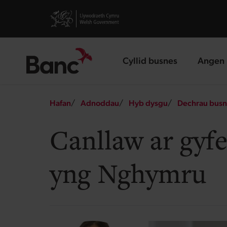
Skip to main content
Visit gov.wales website
Cyllid busnes
Angen 
landing page
landin
Breadcrumb
Hafan
Adnoddau
Hyb dysgu
Dechrau busn
Canllaw ar gyf
yng Nghymru