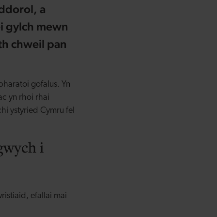
ddorol, a
ei gylch mewn
rth chweil pan
pharatoi gofalus. Yn
c yn rhoi rhai
i ystyried Cymru fel
gwych i
stiaid, efallai mai