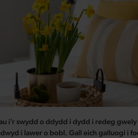
au i’r swydd o ddydd i dydd i redeg gwely
wyd i lawer o bobl. Gall eich galluogi i fo