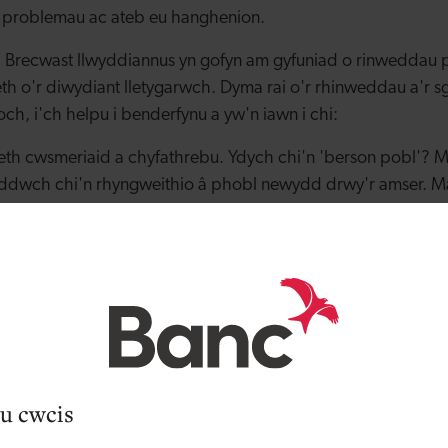
s problemau ac ateb eu hanghenion.
Brecwast llwyddiannus yn gofyn am gyfuniad o rinweddau pe
eth o'r diwydiant lletygarwch. Dyma rai o'r rhinweddau a'r sg
h, i'ch helpu i benderfynu a yw'n iawn i chi:
eth cwsmeriaid a chyfathrebu. Ydych chi'n 'berson pobl'? M
ddwch chi'n rhyngweithio â phobl newydd drwy'r amser. M
eriaid rhagorol yn allweddol i gael adolygiadau da a busne
ygad graff am fanylion? A ydych chi'n berson sy’n ymfalchïo 
n glanweithdra?
gallu i addasu. Dylech fod yn barod i ymdrin â sefyllfaoedd 
 olaf neu argyfyngau. Felly mae angen i chi fod yn ddatrys
chynhyrfu pan nad yw pethau'n mynd yn ôl y disgwyl
u cwcis
rol. Os ydych chi'n delio â'r rhan fwyaf o'r gwaith beunyddi