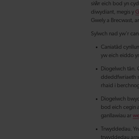
siŵr eich bod yn cyd
diwydiant, megis y
G
Gwely a Brecwast, 
Sylwch nad yw'r canl
Caniatâd cynllun
yw eich eiddo y
Diogelwch tân. 
ddeddfwriaeth s
rhaid i berchnog
Diogelwch bwyd.
bod eich cegin a
ganllawiau ar
we
Trwyddedau. Yn 
trwyddedau arn