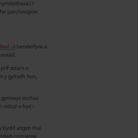
chymdeithasau’r
gyfer perchnogion
lleol
i benderfynu a
niatâd.
prif ddarn o
 y gyfraith hon,
 gynnwys sicrhau
ch ddod o hyd i
y bydd angen rhai
ydded concierge