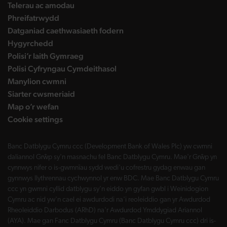
Telerau ac amodau
Phreifatrwydd
Datganiad caethwasiaeth fodern
Hygyrchedd
Polisi’r Iaith Gymraeg
Polisi Cyfryngau Cymdeithasol
Manylion cwmni
Siarter cwsmeriaid
Map o’r wefan
Cookie settings
Banc Datblygu Cymru ccc (Development Bank of Wales Plc) yw cwmni
daliannol Grŵp sy'n masnachu fel Banc Datblygu Cymru. Mae'r Grŵp yn
cynnwys nifer o is-gwmnïau sydd wedi'u cofrestru gydag enwau gan
gynnwys llythrennau cychwynnol yr enw BDC. Mae Banc Datblygu Cymru
ccc yn gwmni cyllid datblygu sy'n eiddo yn gyfan gwbl i Weinidogion
Cymru ac nid yw'n cael ei awdurdodi na'i reoleiddio gan yr Awdurdod
Rheoleiddio Darbodus (ARhD) na'r Awdurdod Ymddygiad Ariannol
(AYA). Mae gan Fanc Datblygu Cymru (Banc Datblygu Cymru ccc) dri is-