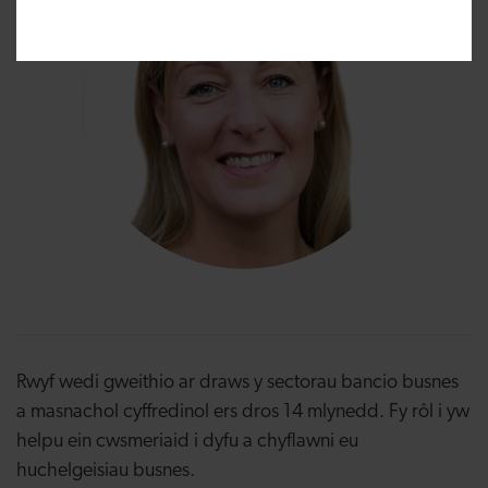
Rwyf wedi gweithio ar draws y sectorau bancio busnes
a masnachol cyffredinol ers dros 14 mlynedd. Fy rôl i yw
helpu ein cwsmeriaid i dyfu a chyflawni eu
huchelgeisiau busnes.