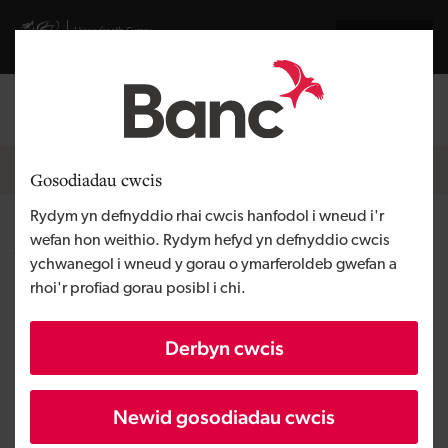
Skip to main content
Visit gov.wales website
English
Mewngofnodi
Search the
Breadcrumb
Pobl a thimau
Gosodiadau cwcis
Rydym yn defnyddio rhai cwcis hanfodol i wneud i'r
Andrea Richardson
wefan hon weithio. Rydym hefyd yn defnyddio cwcis
ychwanegol i wneud y gorau o ymarferoldeb gwefan a
rhoi'r profiad gorau posibl i chi.
Uwch Swyddog Portffolio
Fy rôl i yw helpu ein cwsmeriaid i dyfu a
Derbyn cwcis
chyflawni eu huchelgeisiau busnes.
Newid gosodiadau cwcis