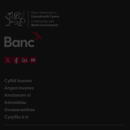
DBW on X
DBW on Facebook
DBW on LinkedIn
DBW on YouTube
landing page
Cyllid busnes
landing page
Angen busnes
landing page
Amdanom ni
landing page
Adnoddau
landing page
Gwasanaethau
landing page
Cysylltu â ni