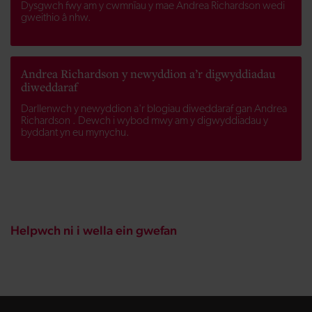
Dysgwch fwy am y cwmnïau y mae Andrea Richardson wedi
gweithio â nhw.
Andrea Richardson y newyddion a’r digwyddiadau
diweddaraf
Darllenwch y newyddion a'r blogiau diweddaraf gan Andrea
Richardson . Dewch i wybod mwy am y digwyddiadau y
byddant yn eu mynychu.
Helpwch ni i wella ein gwefan