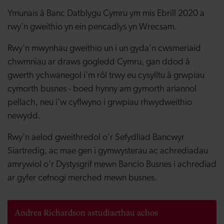
Ymunais â Banc Datblygu Cymru ym mis Ebrill 2020 a
rwy'n gweithio yn ein pencadlys yn Wrecsam.
Rwy'n mwynhau gweithio un i un gyda'n cwsmeriaid
chwmnïau ar draws gogledd Cymru, gan ddod â
gwerth ychwanegol i'm rôl trwy eu cysylltu â grwpiau
cymorth busnes - boed hynny am gymorth ariannol
pellach, neu i'w cyflwyno i grwpiau rhwydweithio
newydd.
Rwy'n aelod gweithredol o'r Sefydliad Bancwyr
Siartredig, ac mae gen i gymwysterau ac achrediadau
amrywiol o'r Dystysgrif mewn Bancio Busnes i achrediad
ar gyfer cefnogi merched mewn busnes.
Andrea Richardson astudiaethau achos