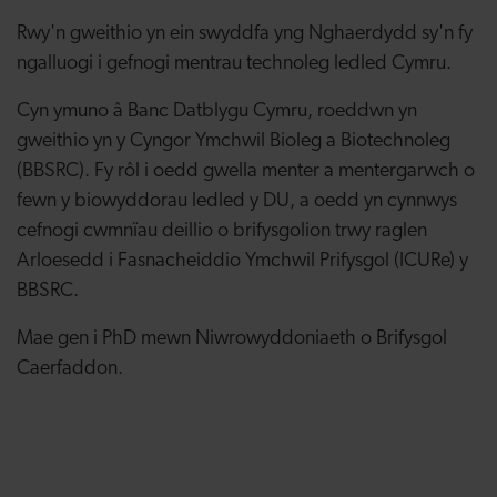
Rwy'n gweithio yn ein swyddfa yng Nghaerdydd sy'n fy
ngalluogi i gefnogi mentrau technoleg ledled Cymru.
Cyn ymuno â Banc Datblygu Cymru, roeddwn yn
gweithio yn y Cyngor Ymchwil Bioleg a Biotechnoleg
(BBSRC). Fy rôl i oedd gwella menter a mentergarwch o
fewn y biowyddorau ledled y DU, a oedd yn cynnwys
cefnogi cwmnïau deillio o brifysgolion trwy raglen
Arloesedd i Fasnacheiddio Ymchwil Prifysgol (ICURe) y
BBSRC.
Mae gen i PhD mewn Niwrowyddoniaeth o Brifysgol
Caerfaddon.