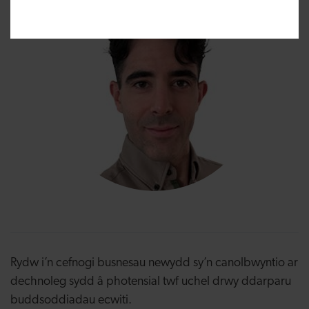
Rydw i’n cefnogi busnesau newydd sy’n canolbwyntio ar
dechnoleg sydd â photensial twf uchel drwy ddarparu
buddsoddiadau ecwiti.