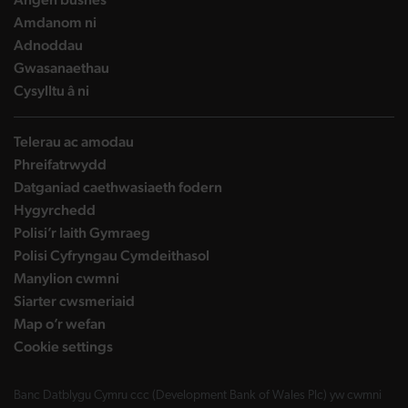
landing page
Amdanom ni
landing page
Adnoddau
landing page
Gwasanaethau
landing page
Cysylltu â ni
Telerau ac amodau
Phreifatrwydd
Datganiad caethwasiaeth fodern
Hygyrchedd
Polisi’r Iaith Gymraeg
Polisi Cyfryngau Cymdeithasol
Manylion cwmni
Siarter cwsmeriaid
Map o’r wefan
Cookie settings
Banc Datblygu Cymru ccc (Development Bank of Wales Plc) yw cwmni