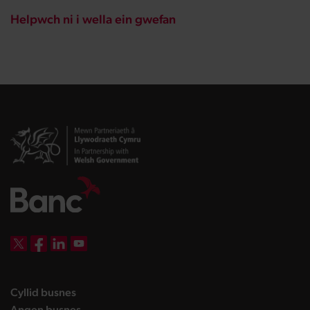
Helpwch ni i wella ein gwefan
DBW on X
DBW on Facebook
DBW on LinkedIn
DBW on YouTube
landing page
Cyllid busnes
landing page
Angen busnes