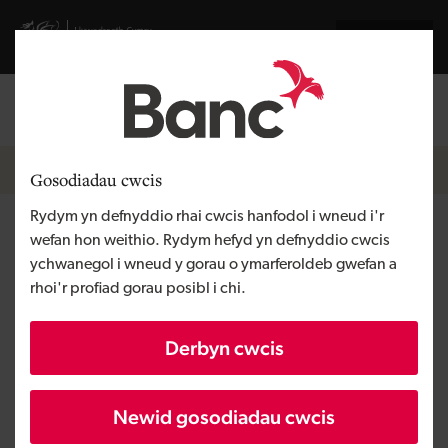
Skip to main content
Visit gov.wales website
English
Mewngofnodi
Search the
Breadcrumb
Pobl a thimau
Gosodiadau cwcis
Rydym yn defnyddio rhai cwcis hanfodol i wneud i'r
Harry George
wefan hon weithio. Rydym hefyd yn defnyddio cwcis
ychwanegol i wneud y gorau o ymarferoldeb gwefan a
rhoi'r profiad gorau posibl i chi.
Swyddog Buddsoddi
Rydw i’n cefnogi busnesau newydd sy’n
Derbyn cwcis
canolbwyntio ar dechnoleg sydd â photensial twf
uchel drwy ddarparu buddsoddiadau ecwiti.
Newid gosodiadau cwcis