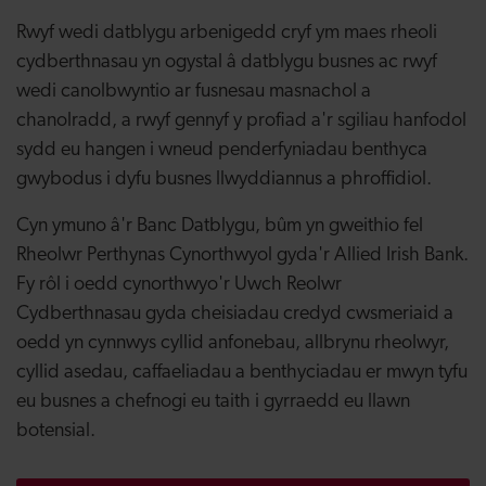
Rwyf wedi datblygu arbenigedd cryf ym maes rheoli
cydberthnasau yn ogystal â datblygu busnes ac rwyf
wedi canolbwyntio ar fusnesau masnachol a
chanolradd, a rwyf gennyf y profiad a'r sgiliau hanfodol
sydd eu hangen i wneud penderfyniadau benthyca
gwybodus i dyfu busnes llwyddiannus a phroffidiol.
Cyn ymuno â'r Banc Datblygu, bûm yn gweithio fel
Rheolwr Perthynas Cynorthwyol gyda'r Allied Irish Bank.
Fy rôl i oedd cynorthwyo'r Uwch Reolwr
Cydberthnasau gyda cheisiadau credyd cwsmeriaid a
oedd yn cynnwys cyllid anfonebau, allbrynu rheolwyr,
cyllid asedau, caffaeliadau a benthyciadau er mwyn tyfu
eu busnes a chefnogi eu taith i gyrraedd eu llawn
botensial.