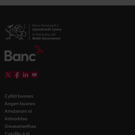
DBW on X
DBW on Facebook
DBW on LinkedIn
DBW on YouTube
landing page
Cyllid busnes
landing page
Angen busnes
landing page
Amdanom ni
landing page
Adnoddau
landing page
Gwasanaethau
landing page
Cysylltu â ni