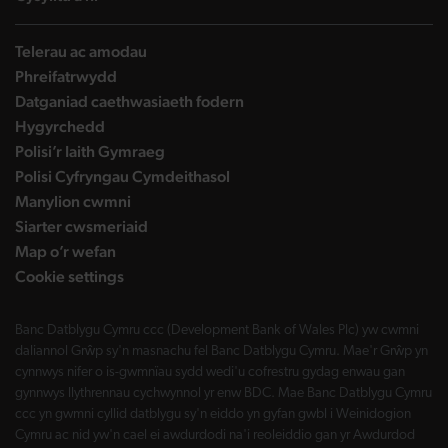
Telerau ac amodau
Phreifatrwydd
Datganiad caethwasiaeth fodern
Hygyrchedd
Polisi’r Iaith Gymraeg
Polisi Cyfryngau Cymdeithasol
Manylion cwmni
Siarter cwsmeriaid
Map o’r wefan
Cookie settings
Banc Datblygu Cymru ccc (Development Bank of Wales Plc) yw cwmni
daliannol Grŵp sy'n masnachu fel Banc Datblygu Cymru. Mae'r Grŵp yn
cynnwys nifer o is-gwmnïau sydd wedi'u cofrestru gydag enwau gan
gynnwys llythrennau cychwynnol yr enw BDC. Mae Banc Datblygu Cymru
ccc yn gwmni cyllid datblygu sy'n eiddo yn gyfan gwbl i Weinidogion
Cymru ac nid yw'n cael ei awdurdodi na'i reoleiddio gan yr Awdurdod