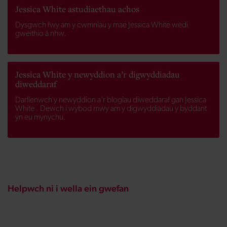
Jessica White astudiaethau achos
Dysgwch fwy am y cwmnïau y mae Jessica White wedi
gweithio â nhw.
Jessica White y newyddion a’r digwyddiadau
diweddaraf
Darllenwch y newyddion a'r blogiau diweddaraf gan Jessica
White . Dewch i wybod mwy am y digwyddiadau y byddant
yn eu mynychu.
Helpwch ni i wella ein gwefan