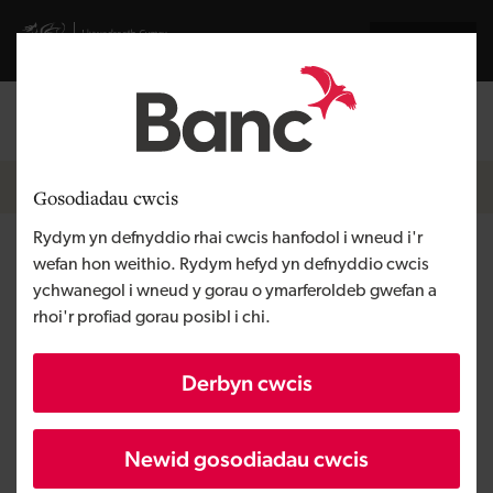
Skip to main content
Visit gov.wales website
English
Mewngofnodi
Search the
Breadcrumb
Pobl a thimau
Gosodiadau cwcis
Rydym yn defnyddio rhai cwcis hanfodol i wneud i'r
Jessica White
wefan hon weithio. Rydym hefyd yn defnyddio cwcis
ychwanegol i wneud y gorau o ymarferoldeb gwefan a
rhoi'r profiad gorau posibl i chi.
Uwch Swyddog Buddsoddi
Rwy'n darparu benthyciadau o £1,000 i £100,000
Derbyn cwcis
i fusnesau ym Merthyr Tudful, RhCT, Pen-y-bont
ar Ogwr a Chastell-nedd Port Talbot.
Newid gosodiadau cwcis