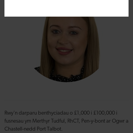
Rwy'n darparu benthyciadau o £1,000 i £100,000 i
fusnesau ym Merthyr Tudful, RhCT, Pen-y-bont ar Ogwr a
Chastell-nedd Port Talbot.