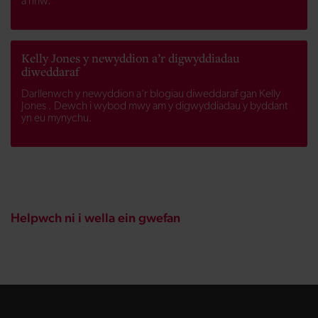
â nhw.
Kelly Jones y newyddion a’r digwyddiadau
diweddaraf
Darllenwch y newyddion a'r blogiau diweddaraf gan Kelly
Jones . Dewch i wybod mwy am y digwyddiadau y byddant
yn eu mynychu.
Helpwch ni i wella ein gwefan