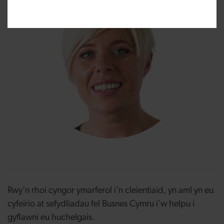
Rwy'n rhoi cyngor ymarferol i'n cleientiaid, yn aml yn eu
cyfeirio at sefydliadau fel Busnes Cymru i'w helpu i
gyflawni eu huchelgais.