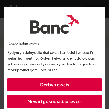
Skip to main content
Visit gov.wales website
English
Mewngofnodi
Search the
Breadcrumb
Pobl a thimau
Gosodiadau cwcis
Rydym yn defnyddio rhai cwcis hanfodol i wneud i'r
Kelly Jones
wefan hon weithio. Rydym hefyd yn defnyddio cwcis
ychwanegol i wneud y gorau o ymarferoldeb gwefan a
rhoi'r profiad gorau posibl i chi.
Swyddog Portffolio
Rwy'n rhoi cyngor ymarferol i'n cleientiaid, yn
Derbyn cwcis
aml yn eu cyfeirio at sefydliadau fel Busnes Cymru
i'w helpu i gyflawni eu huchelgais.
Newid gosodiadau cwcis