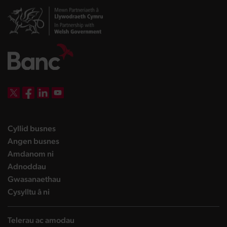
DBW on X
DBW on Facebook
DBW on LinkedIn
DBW on YouTube
landing page
Cyllid busnes
landing page
Angen busnes
landing page
Amdanom ni
landing page
Adnoddau
landing page
Gwasanaethau
landing page
Cysylltu â ni
Telerau ac amodau