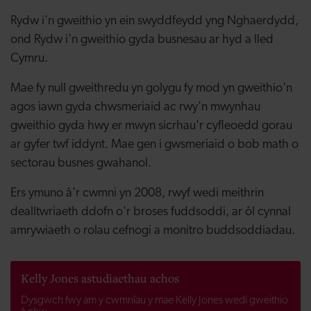
Rydw i'n gweithio yn ein swyddfeydd yng Nghaerdydd,
ond Rydw i'n gweithio gyda busnesau ar hyd a lled
Cymru.
Mae fy null gweithredu yn golygu fy mod yn gweithio'n
agos iawn gyda chwsmeriaid ac rwy'n mwynhau
gweithio gyda hwy er mwyn sicrhau'r cyfleoedd gorau
ar gyfer twf iddynt. Mae gen i gwsmeriaid o bob math o
sectorau busnes gwahanol.
Ers ymuno â'r cwmni yn 2008, rwyf wedi meithrin
dealltwriaeth ddofn o'r broses fuddsoddi, ar ôl cynnal
amrywiaeth o rolau cefnogi a monitro buddsoddiadau.
Kelly Jones astudiaethau achos
Dysgwch fwy am y cwmnïau y mae Kelly Jones wedi gweithio