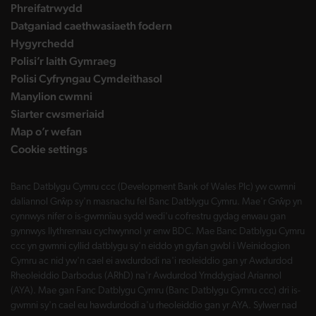
Phreifatrwydd
Datganiad caethwasiaeth fodern
Hygyrchedd
Polisi’r Iaith Gymraeg
Polisi Cyfryngau Cymdeithasol
Manylion cwmni
Siarter cwsmeriaid
Map o’r wefan
Cookie settings
Banc Datblygu Cymru ccc (Development Bank of Wales Plc) yw cwmni
daliannol Grŵp sy'n masnachu fel Banc Datblygu Cymru. Mae'r Grŵp yn
cynnwys nifer o is-gwmnïau sydd wedi'u cofrestru gydag enwau gan
gynnwys llythrennau cychwynnol yr enw BDC. Mae Banc Datblygu Cymru
ccc yn gwmni cyllid datblygu sy'n eiddo yn gyfan gwbl i Weinidogion
Cymru ac nid yw'n cael ei awdurdodi na'i reoleiddio gan yr Awdurdod
Rheoleiddio Darbodus (ARhD) na'r Awdurdod Ymddygiad Ariannol
(AYA). Mae gan Fanc Datblygu Cymru (Banc Datblygu Cymru ccc) dri is-
gwmni sy'n cael eu hawdurdodi a'u rheoleiddio gan yr AYA. Sylwer nad