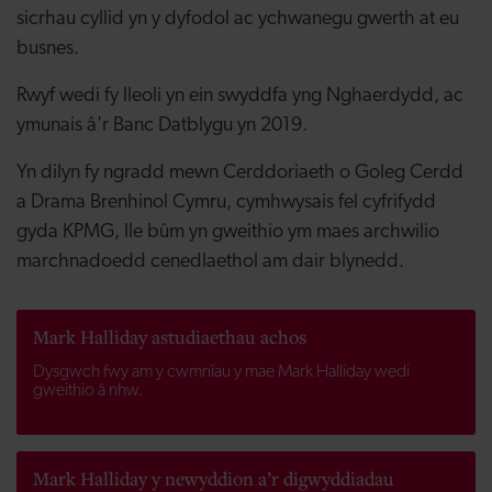
sicrhau cyllid yn y dyfodol ac ychwanegu gwerth at eu
busnes.
Rwyf wedi fy lleoli yn ein swyddfa yng Nghaerdydd, ac
ymunais â'r Banc Datblygu yn 2019.
Yn dilyn fy ngradd mewn Cerddoriaeth o Goleg Cerdd
a Drama Brenhinol Cymru, cymhwysais fel cyfrifydd
gyda KPMG, lle bûm yn gweithio ym maes archwilio
marchnadoedd cenedlaethol am dair blynedd.
Mark Halliday astudiaethau achos
Dysgwch fwy am y cwmnïau y mae Mark Halliday wedi
gweithio â nhw.
Mark Halliday y newyddion a’r digwyddiadau