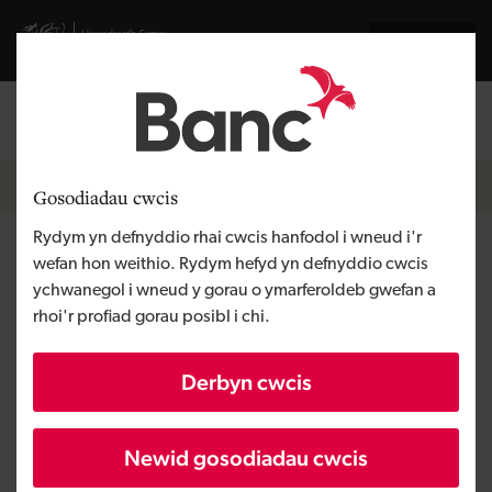
Skip to main content
Visit gov.wales website
English
Mewngofnodi
Search the
Breadcrumb
Pobl a thimau
Gosodiadau cwcis
Rydym yn defnyddio rhai cwcis hanfodol i wneud i'r
Mark Halliday
wefan hon weithio. Rydym hefyd yn defnyddio cwcis
ychwanegol i wneud y gorau o ymarferoldeb gwefan a
rhoi'r profiad gorau posibl i chi.
Uwch Swyddog Portffolio
Rwy'n gofalu am bortffolio o fuddsoddiadau
Derbyn cwcis
ecwiti ar draws Cymru i'w helpu i gyflawni eu
cynlluniau twf, sicrhau cyllid yn y dyfodol ac
Newid gosodiadau cwcis
ychwanegu gwerth at eu busnes.