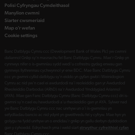
Polisi Cyfryngau Cymdeithasol
Manylion cwmni
Siarter cwsmeriaid
Map o’r wefan
Cookie settings
Banc Datblygu Cymru ccc (Development Bank of Wales Plc) yw cwmni
daliannol Grŵp sy'n masnachu fel Banc Datblygu Cymru. Mae'r Grŵp yn
cynnwys nifer o is-gwmnïau sydd wedi'u cofrestru gydag enwau gan
gynnwys llythrennau cychwynnol yr enw BDC. Mae Banc Datblygu Cymru
ccc yn gwmni cyllid datblygu sy'n eiddo yn gyfan gwbl i Weinidogion
Cymru ac nid yw'n cael ei awdurdodi na'i reoleiddio gan yr Awdurdod
Rheoleiddio Darbodus (ARhD) na'r Awdurdod Ymddygiad Ariannol
(AYA). Mae gan Fanc Datblygu Cymru (Banc Datblygu Cymru ccc) dri is-
gwmni sy'n cael eu hawdurdodi a'u rheoleiddio gan yr AYA. Sylwer nad
yw Banc Datblygu Cymru ccc nac unrhyw un o'i is-gwmnïau yn
sefydliadau bancio ac nid ydynt yn gweithredu fel y cyfryw. Mae hyn yn
golygu na fydd unrhyw un o endidau'r grŵp yn gallu derbyn dyddodion
strwythur cyfreithiol cyfan
gan y cyhoedd. Edrychwch yma i weld siart
Banc Datblygu Cymru ccc.