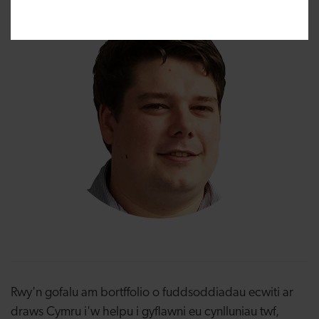
Rwy'n gofalu am bortffolio o fuddsoddiadau ecwiti ar
draws Cymru i'w helpu i gyflawni eu cynlluniau twf,