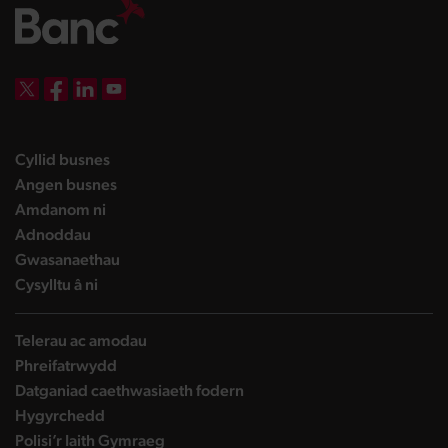
DBW on X
DBW on Facebook
DBW on LinkedIn
DBW on YouTube
landing page
Cyllid busnes
landing page
Angen busnes
landing page
Amdanom ni
landing page
Adnoddau
landing page
Gwasanaethau
landing page
Cysylltu â ni
Telerau ac amodau
Phreifatrwydd
Datganiad caethwasiaeth fodern
Hygyrchedd
Polisi’r Iaith Gymraeg