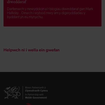
diweddaraf
Darllenwch y newyddion a'r blogiau diweddaraf gan Mark
Halliday . Dewch i wybod mwy am y digwyddiadau y
byddant yn eu mynychu.
Helpwch ni i wella ein gwefan