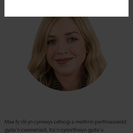
Mae fy rôl yn cynnwys cefnogi a meithrin perthnasoedd
gyda'n cwsmeriaid, tra'n cynorthwyo gyda'u