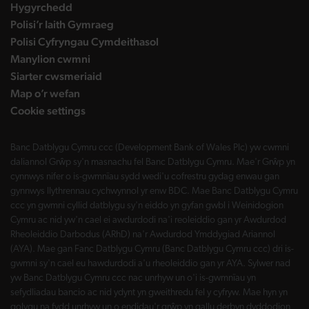
Hygyrchedd
Polisi’r Iaith Gymraeg
Polisi Cyfryngau Cymdeithasol
Manylion cwmni
Siarter cwsmeriaid
Map o’r wefan
Cookie settings
Banc Datblygu Cymru ccc (Development Bank of Wales Plc) yw cwmni
daliannol Grŵp sy'n masnachu fel Banc Datblygu Cymru. Mae'r Grŵp yn
cynnwys nifer o is-gwmnïau sydd wedi'u cofrestru gydag enwau gan
gynnwys llythrennau cychwynnol yr enw BDC. Mae Banc Datblygu Cymru
ccc yn gwmni cyllid datblygu sy'n eiddo yn gyfan gwbl i Weinidogion
Cymru ac nid yw'n cael ei awdurdodi na'i reoleiddio gan yr Awdurdod
Rheoleiddio Darbodus (ARhD) na'r Awdurdod Ymddygiad Ariannol
(AYA). Mae gan Fanc Datblygu Cymru (Banc Datblygu Cymru ccc) dri is-
gwmni sy'n cael eu hawdurdodi a'u rheoleiddio gan yr AYA. Sylwer nad
yw Banc Datblygu Cymru ccc nac unrhyw un o'i is-gwmnïau yn
sefydliadau bancio ac nid ydynt yn gweithredu fel y cyfryw. Mae hyn yn
golygu na fydd unrhyw un o endidau'r grŵp yn gallu derbyn dyddodion