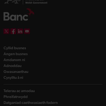
DBW on X
DBW on Facebook
DBW on LinkedIn
DBW on YouTube
landing page
Cyllid busnes
landing page
Angen busnes
landing page
Amdanom ni
landing page
Adnoddau
landing page
Gwasanaethau
landing page
Cysylltu â ni
Telerau ac amodau
Phreifatrwydd
Datganiad caethwasiaeth fodern