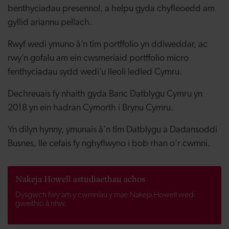
benthyciadau presennol, a helpu gyda chyfleoedd am
gyllid ariannu pellach.
Rwyf wedi ymuno â’n tîm portffolio yn ddiweddar, ac
rwy’n gofalu am ein cwsmeriaid portffolio micro
fenthyciadau sydd wedi’u lleoli ledled Cymru.
Dechreuais fy nhaith gyda Banc Datblygu Cymru yn
2018 yn ein hadran Cymorth i Brynu Cymru.
Yn dilyn hynny, ymunais â'n tîm Datblygu a Dadansoddi
Busnes, lle cefais fy nghyflwyno i bob rhan o'r cwmni.
Nakeja Howell astudiaethau achos
Dysgwch fwy am y cwmnïau y mae Nakeja Howell wedi
gweithio â nhw.