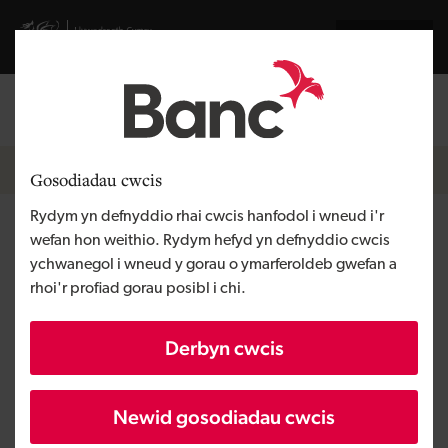
Skip to main content
Visit gov.wales website
English
Mewngofnodi
Search the
Breadcrumb
Pobl a thimau
Gosodiadau cwcis
Rydym yn defnyddio rhai cwcis hanfodol i wneud i'r
Nakeja Howell
wefan hon weithio. Rydym hefyd yn defnyddio cwcis
ychwanegol i wneud y gorau o ymarferoldeb gwefan a
rhoi'r profiad gorau posibl i chi.
Swyddog Portffolio
Mae fy rôl yn cynnwys cefnogi a meithrin
Derbyn cwcis
perthnasoedd gyda'n cwsmeriaid, tra'n
cynorthwyo gyda'u benthyciadau presennol, a
Newid gosodiadau cwcis
helpu gyda chyfleoedd am gyllid ariannu pellach.