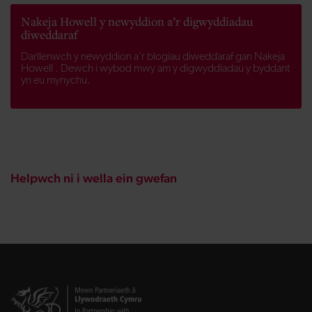
Nakeja Howell y newyddion a’r digwyddiadau
diweddaraf
Darllenwch y newyddion a'r blogiau diweddaraf gan Nakeja
Howell . Dewch i wybod mwy am y digwyddiadau y byddant
yn eu mynychu.
Helpwch ni i wella ein gwefan