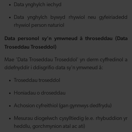
Data ynghylch iechyd
Data ynghylch bywyd rhywiol neu gyfeiriadedd
rhywiol person naturiol
Data personol sy'n ymwneud â throseddau (Data
Troseddau Troseddol)
Mae 'Data Troseddau Troseddol' yn derm cyffredinol a
ddefnyddir i ddisgrifio data sy'n ymwneud â:
Troseddau troseddol
Honiadau o droseddau
Achosion cyfreithiol (gan gynnwys dedfrydu)
Mesurau diogelwch cysylltiedig (e.e. rhybuddion yr
heddlu, gorchmynion atal ac ati)