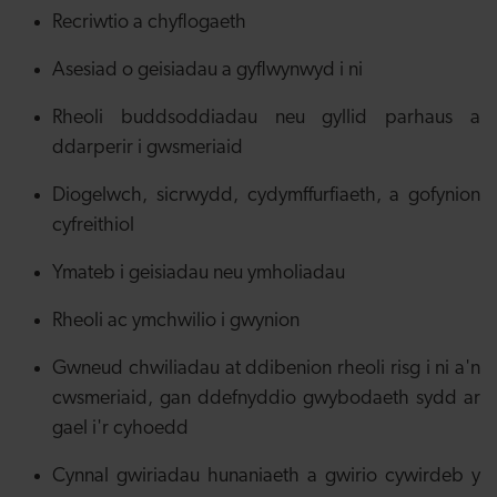
Recriwtio a chyflogaeth
Asesiad o geisiadau a gyflwynwyd i ni
Rheoli buddsoddiadau neu gyllid parhaus a
ddarperir i gwsmeriaid
Diogelwch, sicrwydd, cydymffurfiaeth, a gofynion
cyfreithiol
Ymateb i geisiadau neu ymholiadau
Rheoli ac ymchwilio i gwynion
Gwneud chwiliadau at ddibenion rheoli risg i ni a'n
cwsmeriaid, gan ddefnyddio gwybodaeth sydd ar
gael i'r cyhoedd
Cynnal gwiriadau hunaniaeth a gwirio cywirdeb y