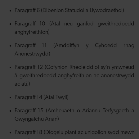
Paragraff 6 (Dibenion Statudol a Llywodraethol)
Paragraff 10 (Atal neu ganfod gweithredoedd
anghyfreithlon)
Paragraff 11 (Amddiffyn y Cyhoedd rhag
Anonestrwydd)
Paragraff 12 (Gofynion Rheoleiddiol sy'n ymwneud
â gweithredoedd anghyfreithlon ac anonestrwydd
ac ati.)
Paragraff 14 (Atal Twyll)
Paragraff 15 (Amheuaeth o Ariannu Terfysgaeth a
Gwyngalchu Arian)
Paragraff 18 (Diogelu plant ac unigolion sydd mewn