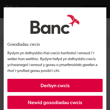
Skip to main content
Visit gov.wales website
English
Mewngofnodi
Search the
Breadcrumb
Hafan
Gosodiadau cwcis
Rydym yn defnyddio rhai cwcis hanfodol i wneud i'r
Dogfen Polisi Priodol
wefan hon weithio. Rydym hefyd yn defnyddio cwcis
ychwanegol i wneud y gorau o ymarferoldeb gwefan a
rhoi'r profiad gorau posibl i chi.
Adolygiad Diweddaraf: Mawrth 2026
Derbyn cwcis
Cyflwyniad
(“DBW ”, “ni ”, “ninnau ”,
Mae Banc Datblygu Cymru
Newid gosodiadau cwcis
“ein”)
yn prosesu data categori arbennig a data