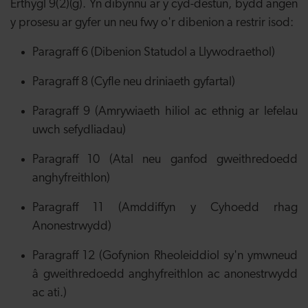
Erthygl 9(2)(g). Yn dibynnu ar y cyd-destun, bydd angen
y prosesu ar gyfer un neu fwy o'r dibenion a restrir isod:
Paragraff 6 (Dibenion Statudol a Llywodraethol)
Paragraff 8 (Cyfle neu driniaeth gyfartal)
Paragraff 9 (Amrywiaeth hiliol ac ethnig ar lefelau
uwch sefydliadau)
Paragraff 10 (Atal neu ganfod gweithredoedd
anghyfreithlon)
Paragraff 11 (Amddiffyn y Cyhoedd rhag
Anonestrwydd)
Paragraff 12 (Gofynion Rheoleiddiol sy'n ymwneud
â gweithredoedd anghyfreithlon ac anonestrwydd
ac ati.)