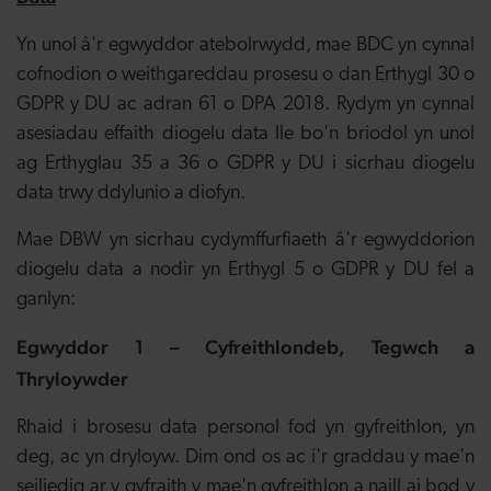
Yn unol â'r egwyddor atebolrwydd, mae BDC yn cynnal
cofnodion o weithgareddau prosesu o dan Erthygl 30 o
GDPR y DU ac adran 61 o DPA 2018. Rydym yn cynnal
asesiadau effaith diogelu data lle bo'n briodol yn unol
ag Erthyglau 35 a 36 o GDPR y DU i sicrhau diogelu
data trwy ddylunio a diofyn.
Mae DBW yn sicrhau cydymffurfiaeth â'r egwyddorion
diogelu data a nodir yn Erthygl 5 o GDPR y DU fel a
ganlyn:
Egwyddor 1 – Cyfreithlondeb, Tegwch a
Thryloywder
Rhaid i brosesu data personol fod yn gyfreithlon, yn
deg, ac yn dryloyw. Dim ond os ac i'r graddau y mae'n
seiliedig ar y gyfraith y mae'n gyfreithlon a naill ai bod y