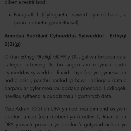
diben a restrir isod:
Paragraff 1 (Cyflogaeth, nawdd cymdeithasol, a
gwarchodaeth gymdeithasol)
Amodau Buddiant Cyhoeddus Sylweddol - Erthygl
9(2)(g)
O dan Erthygl 9(2)(g) GDPR y DU, gallwn brosesu data
categori arbennig lle bo angen am resymau budd
cyhoeddus sylweddol. Rhaid i hyn fod yn gymesur â'r
nod a geisir, parchu hanfod yr hawl i ddiogelu data a
darparu ar gyfer mesurau addas a phenodol i ddiogelu
hawliau sylfaenol a buddiannau'r gwrthrych data.
Mae Adran 10(3) o'r DPA yn nodi mai dim ond os yw'n
bodloni amod (neu ddiben) yn Atodlen 1, Rhan 2 o'r
DPA y mae'r prosesu yn bodloni'r gofyniad uchod yn