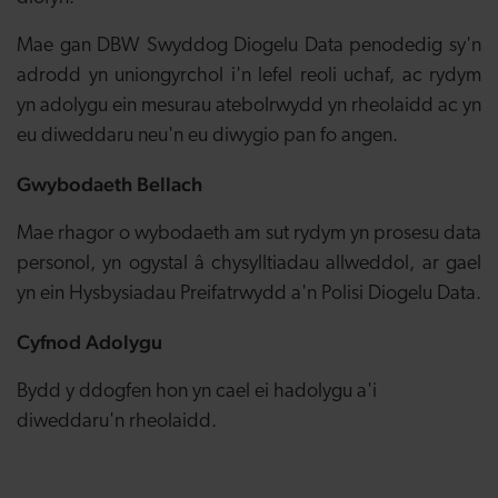
Mae gan DBW Swyddog Diogelu Data penodedig sy'n
adrodd yn uniongyrchol i'n lefel reoli uchaf, ac rydym
yn adolygu ein mesurau atebolrwydd yn rheolaidd ac yn
eu diweddaru neu'n eu diwygio pan fo angen.
Gwybodaeth Bellach
Mae rhagor o wybodaeth am sut rydym yn prosesu data
personol, yn ogystal â chysylltiadau allweddol, ar gael
yn ein Hysbysiadau Preifatrwydd a'n Polisi Diogelu Data.
Cyfnod Adolygu
Bydd y ddogfen hon yn cael ei hadolygu a'i
diweddaru'n rheolaidd.