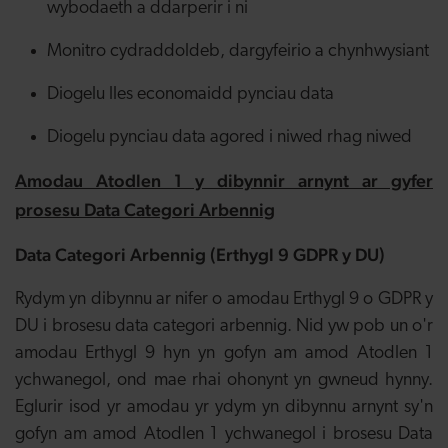
wybodaeth a ddarperir i ni
Monitro cydraddoldeb, dargyfeirio a chynhwysiant
Diogelu lles economaidd pynciau data
Diogelu pynciau data agored i niwed rhag niwed
Amodau Atodlen 1 y dibynnir arnynt ar gyfer
prosesu Data Categori Arbennig
Data Categori Arbennig (Erthygl 9 GDPR y DU)
Rydym yn dibynnu ar nifer o amodau Erthygl 9 o GDPR y
DU i brosesu data categori arbennig. Nid yw pob un o'r
amodau Erthygl 9 hyn yn gofyn am amod Atodlen 1
ychwanegol, ond mae rhai ohonynt yn gwneud hynny.
Eglurir isod yr amodau yr ydym yn dibynnu arnynt sy'n
gofyn am amod Atodlen 1 ychwanegol i brosesu Data