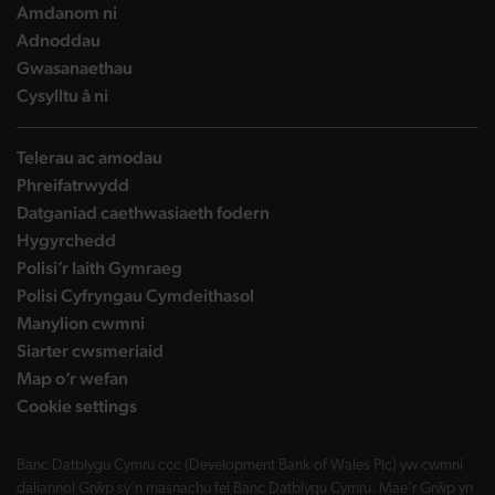
landing page
Amdanom ni
landing page
Adnoddau
landing page
Gwasanaethau
landing page
Cysylltu â ni
Telerau ac amodau
Phreifatrwydd
Datganiad caethwasiaeth fodern
Hygyrchedd
Polisi’r Iaith Gymraeg
Polisi Cyfryngau Cymdeithasol
Manylion cwmni
Siarter cwsmeriaid
Map o’r wefan
Cookie settings
Banc Datblygu Cymru ccc (Development Bank of Wales Plc) yw cwmni
daliannol Grŵp sy'n masnachu fel Banc Datblygu Cymru. Mae'r Grŵp yn