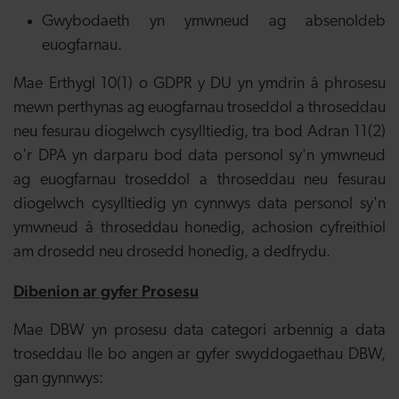
Gwybodaeth yn ymwneud ag absenoldeb
euogfarnau.
Mae Erthygl 10(1) o GDPR y DU yn ymdrin â phrosesu
mewn perthynas ag euogfarnau troseddol a throseddau
neu fesurau diogelwch cysylltiedig, tra bod Adran 11(2)
o'r DPA yn darparu bod data personol sy'n ymwneud
ag euogfarnau troseddol a throseddau neu fesurau
diogelwch cysylltiedig yn cynnwys data personol sy'n
ymwneud â throseddau honedig, achosion cyfreithiol
am drosedd neu drosedd honedig, a dedfrydu.
Dibenion ar gyfer Prosesu
Mae DBW yn prosesu data categori arbennig a data
troseddau lle bo angen ar gyfer swyddogaethau DBW,
gan gynnwys: