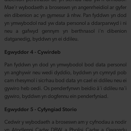
Mae'r wybodaeth a broseswn yn angenrheidiol ar gyfer
ein dibenion ac yn gymesur â nhw. Pan fyddwn yn dod
yn ymwybodol nad yw data personol a ddarparwyd i ni
neu a gafwyd gennym yn berthnasol i'n dibenion
datganedig, byddwn yn ei ddileu.
Egwyddor 4 - Cywirdeb
Pan fyddwn yn dod yn ymwybodol bod data personol
yn anghywir neu wedi dyddio, byddwn yn cymryd pob
cam rhesymol i sicrhau bod data yn cael ei ddileu neu ei
gywiro heb oedi. Os penderfynwn beidio â'i ddileu na'i
gywiro, byddwn yn dogfennu ein penderfyniad.
Egwyddor 5 - Cyfyngiad Storio
Cedwir y wybodaeth a broseswn am y cyfnodau a nodir
yn Atodlenni Cadw DBW a Pholisi Cadw a Gwaredu