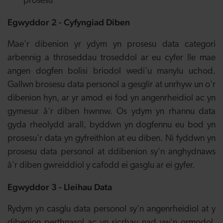
prosesu
Egwyddor 2 - Cyfyngiad Diben
Mae'r dibenion yr ydym yn prosesu data categori
arbennig a throseddau troseddol ar eu cyfer lle mae
angen dogfen bolisi briodol wedi'u manylu uchod.
Gallwn brosesu data personol a gesglir at unrhyw un o'r
dibenion hyn, ar yr amod ei fod yn angenrheidiol ac yn
gymesur â'r diben hwnnw. Os ydym yn rhannu data
gyda rheolydd arall, byddwn yn dogfennu eu bod yn
prosesu'r data yn gyfreithlon at eu diben. Ni fyddwn yn
prosesu data personol at ddibenion sy'n anghydnaws
â'r diben gwreiddiol y cafodd ei gasglu ar ei gyfer.
Egwyddor 3 - Lleihau Data
Rydym yn casglu data personol sy'n angenrheidiol at y
dibenion perthnasol ac yn sicrhau nad yw'n ormodol.