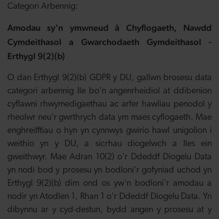
Categori Arbennig:
Amodau sy'n ymwneud â Chyflogaeth, Nawdd
Cymdeithasol a Gwarchodaeth Gymdeithasol -
Erthygl 9(2)(b)
O dan Erthygl 9(2)(b) GDPR y DU, gallwn brosesu data
categori arbennig lle bo'n angenrheidiol at ddibenion
cyflawni rhwymedigaethau ac arfer hawliau penodol y
rheolwr neu'r gwrthrych data ym maes cyflogaeth. Mae
enghreifftiau o hyn yn cynnwys gwirio hawl unigolion i
weithio yn y DU, a sicrhau diogelwch a lles ein
gweithwyr. Mae Adran 10(2) o'r Ddeddf Diogelu Data
yn nodi bod y prosesu yn bodloni'r gofyniad uchod yn
Erthygl 9(2)(b) dim ond os yw'n bodloni'r amodau a
nodir yn Atodlen 1, Rhan 1 o'r Ddeddf Diogelu Data. Yn
dibynnu ar y cyd-destun, bydd angen y prosesu at y