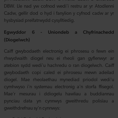
DBW. Lle nad yw cofnod wedi'i restru ar yr Atodlenni
Cadw, gellir dod o hyd i fanylion y cyfnod cadw ar yr
hysbysiad preifatrwydd cysylltiedig.
Egwyddor 6 - Uniondeb a Chyfrinachedd
(Diogelwch)
Caiff gwybodaeth electronig ei phrosesu o fewn ein
rhwydwaith diogel neu ei rheoli gan gyflenwyr ar
atebion sydd wedi'u hachredu o ran diogelwch. Caiff
gwybodaeth copi caled ei phrosesu mewn adeilad
diogel. Mae rheolaethau mynediad priodol wedi'u
cymhwyso i'n systemau electronig a'n storfa ffisegol.
Mae'r mesurau i ddiogelu hawliau a buddiannau
pynciau data yn cynnwys gweithredu polisïau a
gweithdrefnau sy'n cynnwys: