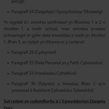
perygl)
Paragraff 24 (Datgeliad i Gynrychiolwyr Etholedig)
Yn ogystal â'r amodau perthnasol yn Rhannau 1 a 2 o
Atodlen 1 a nodir uchod, mae amodau prosesu
ychwanegol ar gyfer data troseddau a nodir yn Atodlen
1, Rhan 3, ac rydym yn dibynnu ar y canlynol:
Paragraff 29 (Cydsyniad)
Paragraff 32 (Data Personol yn y Parth Cyhoeddus)
Paragraff 33 (Hawliadau Cyfreithiol)
Paragraff 36 (Estyniad o Amodau Rhan 2 sy'n
ymwneud â Buddiant Cyhoeddus Sylweddol)
Sut rydym yn cydymffurfio â'r Egwyddorion Diogelu
Data