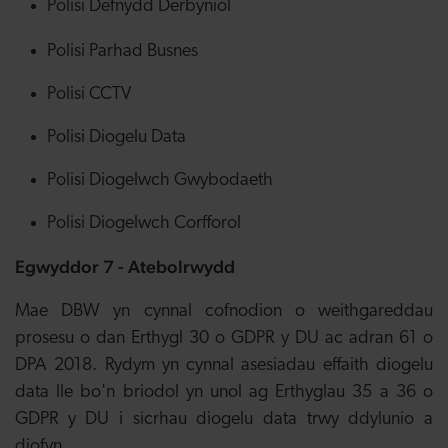
Polisi Defnydd Derbyniol
Polisi Parhad Busnes
Polisi CCTV
Polisi Diogelu Data
Polisi Diogelwch Gwybodaeth
Polisi Diogelwch Corfforol
Egwyddor 7 - Atebolrwydd
Mae DBW yn cynnal cofnodion o weithgareddau
prosesu o dan Erthygl 30 o GDPR y DU ac adran 61 o
DPA 2018. Rydym yn cynnal asesiadau effaith diogelu
data lle bo'n briodol yn unol ag Erthyglau 35 a 36 o
GDPR y DU i sicrhau diogelu data trwy ddylunio a
diofyn.