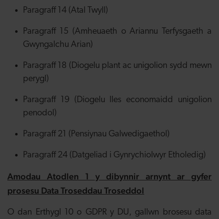
Paragraff 14 (Atal Twyll)
Paragraff 15 (Amheuaeth o Ariannu Terfysgaeth a
Gwyngalchu Arian)
Paragraff 18 (Diogelu plant ac unigolion sydd mewn
perygl)
Paragraff 19 (Diogelu lles economaidd unigolion
penodol)
Paragraff 21 (Pensiynau Galwedigaethol)
Paragraff 24 (Datgeliad i Gynrychiolwyr Etholedig)
Amodau Atodlen 1 y dibynnir arnynt ar gyfer
prosesu Data Troseddau Troseddol
O dan Erthygl 10 o GDPR y DU, gallwn brosesu data