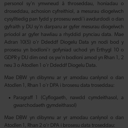
personol sy'n ymwneud â throseddau, honiadau o
droseddau, achosion cyfreithiol, a mesurau diogelwch
cysylltiedig pan fydd y prosesu wedi'i awdurdodi o dan
gyfraith y DU sy'n darparu ar gyfer mesurau diogelwch
priodol ar gyfer hawliau a rhyddid pynciau data. Mae
Adran 10(5) o'r Ddeddf Diogelu Data yn nodi bod y
prosesu yn bodloni'r gofyniad uchod yn Erthygl 10 o
GDPR y DU dim ond os yw'n bodloni amod yn Rhan 1, 2
neu 3 o Atodlen 1 o'r Ddeddf Diogelu Data.
Mae DBW yn dibynnu ar yr amodau canlynol o dan
Atodlen 1, Rhan 1 o'r DPA i brosesu data troseddau:
Paragraff 1 (Cyflogaeth, nawdd cymdeithasol, a
gwarchodaeth gymdeithasol)
Mae DBW yn dibynnu ar yr amodau canlynol o dan
Atodlen 1, Rhan 2 o'r DPA i brosesu data troseddau: