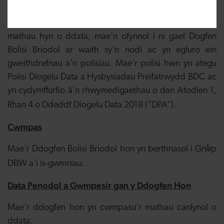
troseddau troseddol.
Ar gyfer rhai amodau sy'n gysylltiedig â phrosesu'r
mathau hyn o ddata, mae'n ofynnol i ni gael Dogfen
Bolisi Briodol ar waith sy'n nodi ac yn egluro ein
gweithdrefnau a'n polisïau. Mae'r polisi hwn yn ategu
Polisi Diogelu Data a Hysbysiadau Preifatrwydd BDC ac
yn cydymffurfio â'n rhwymedigaethau o dan Atodlen 1,
Rhan 4 o Ddeddf Diogelu Data 2018 (“DPA”).
Cwmpas
Mae'r Ddogfen Bolisi Briodol hon yn berthnasol i Grŵp
DBW a'i is-gwmnïau.
Data Penodol a Gwmpesir gan y Ddogfen Hon
Mae'r ddogfen hon yn cwmpasu'r mathau canlynol o
ddata: