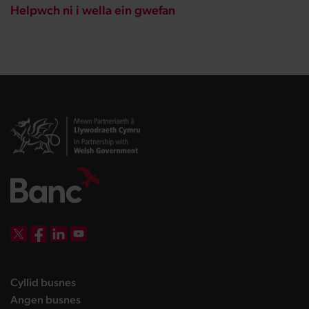
Helpwch ni i wella ein gwefan
DBW on X
DBW on Facebook
DBW on LinkedIn
DBW on YouTube
landing page
Cyllid busnes
landing page
Angen busnes