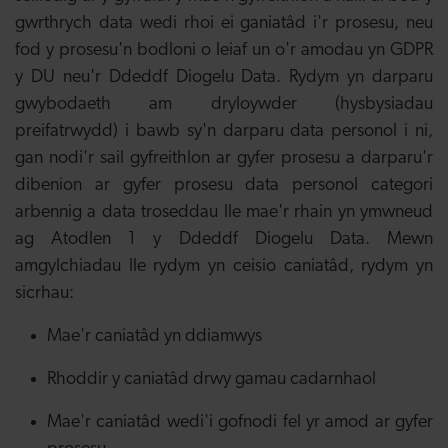
gwrthrych data wedi rhoi ei ganiatâd i'r prosesu, neu
fod y prosesu'n bodloni o leiaf un o'r amodau yn GDPR
y DU neu'r Ddeddf Diogelu Data. Rydym yn darparu
gwybodaeth am dryloywder (hysbysiadau
preifatrwydd) i bawb sy'n darparu data personol i ni,
gan nodi'r sail gyfreithlon ar gyfer prosesu a darparu'r
dibenion ar gyfer prosesu data personol categori
arbennig a data troseddau lle mae'r rhain yn ymwneud
ag Atodlen 1 y Ddeddf Diogelu Data. Mewn
amgylchiadau lle rydym yn ceisio caniatâd, rydym yn
sicrhau:
Mae'r caniatâd yn ddiamwys
Rhoddir y caniatâd drwy gamau cadarnhaol
Mae'r caniatâd wedi'i gofnodi fel yr amod ar gyfer