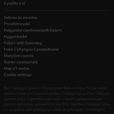
landing page
Cysylltu â ni
Telerau ac amodau
Phreifatrwydd
Datganiad caethwasiaeth fodern
Hygyrchedd
Polisi’r Iaith Gymraeg
Polisi Cyfryngau Cymdeithasol
Manylion cwmni
Siarter cwsmeriaid
Map o’r wefan
Cookie settings
Banc Datblygu Cymru ccc (Development Bank of Wales Plc) yw cwmni
daliannol Grŵp sy'n masnachu fel Banc Datblygu Cymru. Mae'r Grŵp yn
cynnwys nifer o is-gwmnïau sydd wedi'u cofrestru gydag enwau gan
gynnwys llythrennau cychwynnol yr enw BDC. Mae Banc Datblygu Cymru
ccc yn gwmni cyllid datblygu sy'n eiddo yn gyfan gwbl i Weinidogion