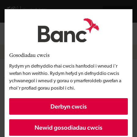
Skip to main content
Visit gov.wales website
English
Mewngofnodi
Search the
Breadcrumb
Newyddion
Gosodiadau cwcis
Rydym yn defnyddio rhai cwcis hanfodol i wneud i'r
Aprose yn caffael KWR
wefan hon weithio. Rydym hefyd yn defnyddio cwcis
ychwanegol i wneud y gorau o ymarferoldeb gwefan a
Technologies sy'n seiliedig ym
rhoi'r profiad gorau posibl i chi.
Mhen-y-Bont ar Ogwr
Derbyn cwcis
Wedi ei gyhoeddi:
Newid gosodiadau cwcis
25/07/2018