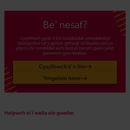
Be' nesaf?
Cysylltwch gyda’n tîm buddsoddi ymroddedig i
ddarganfod sut y gallem gefnogi'ch busnes neu os
ydych chi'n meddwl eich bod yn barod i gael cyllid,
gwnewch gais heddiw.
Cysylltwch â'n tîm
Ymgeisio nawr
Helpwch ni i wella ein gwefan