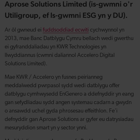
Aprose Solutions Limited (is-gwmni o'r
Utiligroup, ef Is-gwmni ESG yn y DU).
Ar ôl gwneud ei
fuddsoddiad ecwiti
cychwynnol yn
2013, mae Banc Datblygu Cymru bellach wedi gwerthu
ei gyfranddaliadau yn KWR Technologies yn
llwyddiannus (cwmni daliannol Accelero Digital
Solutions Limited).
Mae KWR / Accelero yn fusnes peirianneg
meddalwedd pwrpasol sydd wedi datblygu offer
datblygu cymhwysedd EnGenero a ddefnyddir yn eang
gan sefydliadau sydd angen systemau cadarn a gwydn
o ansawdd uchel gyda phrosesau effeithlon. Fe'i
defnyddir gan Aprose Solutions ar gyfer eu datrysiadau
mesuryddion smart yn y sector ynni.