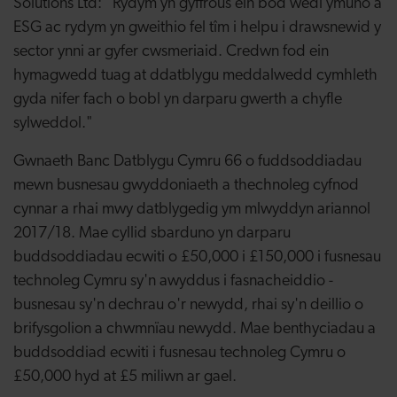
Solutions Ltd: "Rydym yn gyffrous ein bod wedi ymuno â
ESG ac rydym yn gweithio fel tîm i helpu i drawsnewid y
sector ynni ar gyfer cwsmeriaid. Credwn fod ein
hymagwedd tuag at ddatblygu meddalwedd cymhleth
gyda nifer fach o bobl yn darparu gwerth a chyfle
sylweddol."
Gwnaeth Banc Datblygu Cymru 66 o fuddsoddiadau
mewn busnesau gwyddoniaeth a thechnoleg cyfnod
cynnar a rhai mwy datblygedig ym mlwyddyn ariannol
2017/18. Mae cyllid sbarduno yn darparu
buddsoddiadau ecwiti o £50,000 i £150,000 i fusnesau
technoleg Cymru sy'n awyddus i fasnacheiddio -
busnesau sy'n dechrau o'r newydd, rhai sy'n deillio o
brifysgolion a chwmnïau newydd. Mae benthyciadau a
buddsoddiad ecwiti i fusnesau technoleg Cymru o
£50,000 hyd at £5 miliwn ar gael.