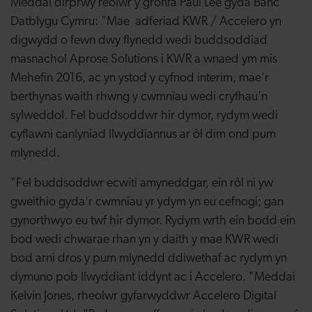
Meddai dirprwy reolwr y gronfa Paul Lee gyda Banc
Datblygu Cymru: "Mae adferiad KWR / Accelero yn
digwydd o fewn dwy flynedd wedi buddsoddiad
masnachol Aprose Solutions i KWR a wnaed ym mis
Mehefin 2016, ac yn ystod y cyfnod interim, mae'r
berthynas waith rhwng y cwmnïau wedi cryfhau'n
sylweddol. Fel buddsoddwr hir dymor, rydym wedi
cyflawni canlyniad llwyddiannus ar ôl dim ond pum
mlynedd.
"Fel buddsoddwr ecwiti amyneddgar, ein rôl ni yw
gweithio gyda'r cwmnïau yr ydym yn eu cefnogi; gan
gynorthwyo eu twf hir dymor. Rydym wrth ein bodd ein
bod wedi chwarae rhan yn y daith y mae KWR wedi
bod arni dros y pum mlynedd ddiwethaf ac rydym yn
dymuno pob llwyddiant iddynt ac i Accelero. "Meddai
Kelvin Jones, rheolwr gyfarwyddwr Accelero Digital