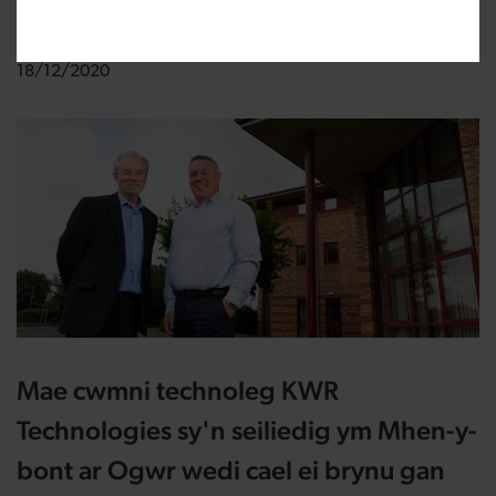
Newidwyd:
18/12/2020
Mae cwmni technoleg KWR
Technologies sy'n seiliedig ym Mhen-y-
bont ar Ogwr wedi cael ei brynu gan