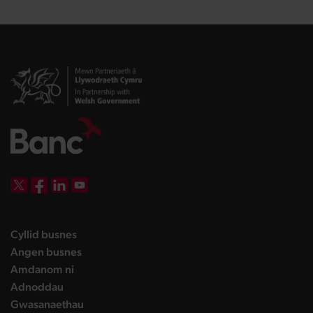
DBW on X
DBW on Facebook
DBW on LinkedIn
DBW on YouTube
landing page
Cyllid busnes
landing page
Angen busnes
landing page
Amdanom ni
landing page
Adnoddau
landing page
Gwasanaethau