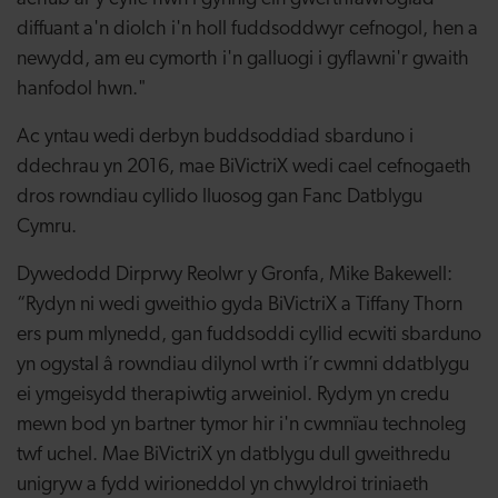
diffuant a'n diolch i'n holl fuddsoddwyr cefnogol, hen a
newydd, am eu cymorth i'n galluogi i gyflawni'r gwaith
hanfodol hwn."
Ac yntau wedi derbyn buddsoddiad sbarduno i
ddechrau yn 2016, mae BiVictriX wedi cael cefnogaeth
dros rowndiau cyllido lluosog gan Fanc Datblygu
Cymru.
Dywedodd Dirprwy Reolwr y Gronfa, Mike Bakewell:
“Rydyn ni wedi gweithio gyda BiVictriX a Tiffany Thorn
ers pum mlynedd, gan fuddsoddi cyllid ecwiti sbarduno
yn ogystal â rowndiau dilynol wrth i’r cwmni ddatblygu
ei ymgeisydd therapiwtig arweiniol. Rydym yn credu
mewn bod yn bartner tymor hir i'n cwmnïau technoleg
twf uchel. Mae BiVictriX yn datblygu dull gweithredu
unigryw a fydd wirioneddol yn chwyldroi triniaeth