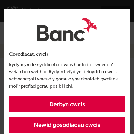
Skip to main content
Visit gov.wales website
English
Mewngofnodi
Search the
Breadcrumb
Newyddion
Gosodiadau cwcis
Rydym yn defnyddio rhai cwcis hanfodol i wneud i'r
Banc Datblygu Cymru yn
wefan hon weithio. Rydym hefyd yn defnyddio cwcis
ychwanegol i wneud y gorau o ymarferoldeb gwefan a
cefnogi CCC llwyddiannus
rhoi'r profiad gorau posibl i chi.
BiVictriX Therapeutics ar y
Derbyn cwcis
Farchnad Fuddsoddi Amgen
Newid gosodiadau cwcis