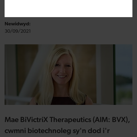
Wedi ei gyhoeddi:
31/08/2021
Newidwyd:
30/09/2021
Mae BiVictriX Therapeutics (AIM: BVX),
cwmni biotechnoleg sy'n dod i'r