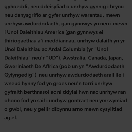
gyhoeddi, neu ddeisyfiad o unrhyw gynnig i brynu
neu danysgrifio ar gyfer unrhyw warantau, mewn
unrhyw awdurdodaeth, gan gynnwys yn neu i mewn
i Unol Daleithiau America (gan gynnwys ei
thiriogaethau a'i meddiannau, unrhyw dalaith yn yr
Unol Daleithiau ac Ardal Columbia (yr "Unol
Daleithiau" neu'r "UD"), Awstralia, Canada, Japan,
Gweriniaeth De Affrica (pob un yn "Awdurdodaeth
Gyfyngedig") neu unrhyw awdurdodaeth arall lle i
wneud hynny fod yn groes neu'n torri unrhyw
gyfraith berthnasol ac ni ddylai hwn nac unrhyw ran
ohono fod yn sail i unrhyw gontract neu ymrwymiad
o gwbl, neu y gellir dibynnu arno mewn cysylltiad
ag ef.