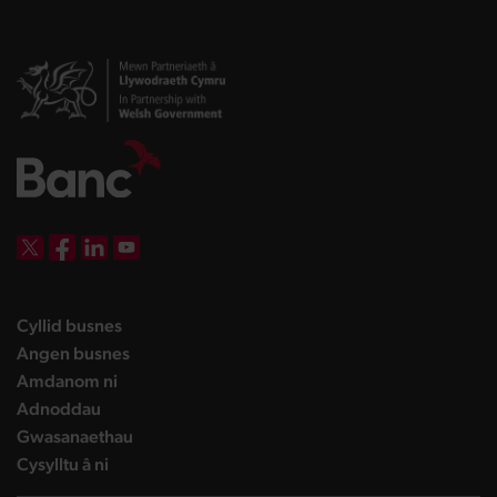
DBW on X
DBW on Facebook
DBW on LinkedIn
DBW on YouTube
landing page
Cyllid busnes
landing page
Angen busnes
landing page
Amdanom ni
landing page
Adnoddau
landing page
Gwasanaethau
landing page
Cysylltu â ni