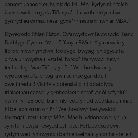
canserau anodd eu hymladd fel LMA. Rydyn ni'n falch
iawn o weithio gyda Tiffany a'r tîm wrth iddyn nhw
gymryd eu camau nesaf gyda'r rhestriad hwn ar MBA."
Dywedodd Rhian Elston, Cyfarwyddwr Buddsoddi Banc
Datblygu Cymru: “Mae Tiffany a BiVictriX yn arwain y
ffordd mewn ymchwil feddygol bwysig, yn ogystal â
chwalu rhwystrau 'ystafell fwrdd' i fenywod mewn
technoleg. Mae Tiffany yn Brif Weithredwr ac yn
wyddonydd talentog iawn ac mae gan ddull
gweithredu BiVictriX y potensial clir i ddatblygu
triniaethau canser y genhedlaeth nesaf. Ar ôl sefydlu'r
cwmni yn 28 oed, bum mlynedd yn ddiweddarach mae
hi bellach yn un o'r Prif Weithredwyr benywaidd
ieuengaf i restru ar yr MBA. Mae hi wirioneddol yn un
sy'n torri cwysi newydd cyffrous. Fel buddsoddwr,
rydym wedi ymrwymo i bartneriaethau tymor hir - fel ein