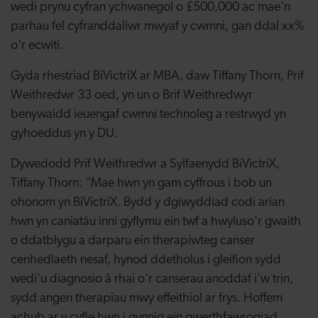
wedi prynu cyfran ychwanegol o £500,000 ac mae'n
parhau fel cyfranddaliwr mwyaf y cwmni, gan ddal xx%
o'r ecwiti.
Gyda rhestriad BiVictriX ar MBA, daw Tiffany Thorn, Prif
Weithredwr 33 oed, yn un o Brif Weithredwyr
benywaidd ieuengaf cwmni technoleg a restrwyd yn
gyhoeddus yn y DU.
Dywedodd Prif Weithredwr a Sylfaenydd BiVictriX,
Tiffany Thorn: “Mae hwn yn gam cyffrous i bob un
ohonom yn BiVictriX. Bydd y dgiwyddiad codi arian
hwn yn caniatáu inni gyflymu ein twf a hwyluso'r gwaith
o ddatblygu a darparu ein therapiwteg canser
cenhedlaeth nesaf, hynod ddetholus i gleifion sydd
wedi'u diagnosio â rhai o'r canserau anoddaf i'w trin,
sydd angen therapïau mwy effeithiol ar frys. Hoffem
achub ar y cyfle hwn i gynnig ein gwerthfawrogiad