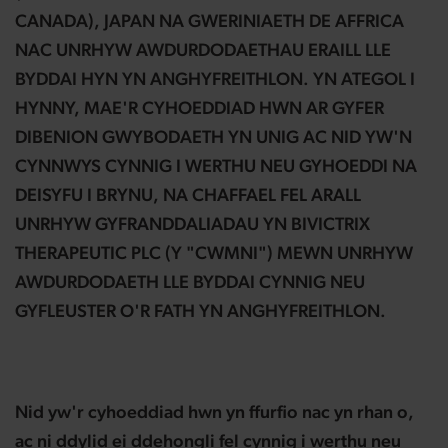
CANADA), JAPAN NA GWERINIAETH DE AFFRICA
NAC UNRHYW AWDURDODAETHAU ERAILL LLE
BYDDAI HYN YN ANGHYFREITHLON. YN ATEGOL I
HYNNY, MAE'R CYHOEDDIAD HWN AR GYFER
DIBENION GWYBODAETH YN UNIG AC NID YW'N
CYNNWYS CYNNIG I WERTHU NEU GYHOEDDI NA
DEISYFU I BRYNU, NA CHAFFAEL FEL ARALL
UNRHYW GYFRANDDALIADAU YN BIVICTRIX
THERAPEUTIC PLC (Y "CWMNI") MEWN UNRHYW
AWDURDODAETH LLE BYDDAI CYNNIG NEU
GYFLEUSTER O'R FATH YN ANGHYFREITHLON.
Nid yw'r cyhoeddiad hwn yn ffurfio nac yn rhan o,
ac ni ddylid ei ddehongli fel cynnig i werthu neu