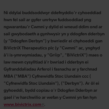
Ni ddylai buddsoddwyr ddefnyddio'r cyhoeddiad
hwn fel sail ar gyfer unrhyw fuddsoddiad yng
ngwarantau'r Cwmni y dylid ei wneud ddim ond ar
sail gwybodaeth a gynhwysir yn y ddogfen dderbyn
(y "Ddogfen Derbyn") y bwriedir ei chyhoeddi gan
BiVictriX Therapeutics plc (y "Cwmni" ac, ynghyd
â'i is-ymrwymiadau, y "Grŵp", "BiVictriX") maes o
law mewn cysylltiad â'r bwriad i dderbyn ei
Gyfranddaliadau Arferol i fasnachu ar y farchnad
MBA ("MBA") Cyfnewidfa Stoc Llundain ccc (
"Cyfnewidfa Stoc Llundain"), ("Derbyn"). Ar ôl ei
gyhoeddi, bydd copïau o'r Ddogfen Dderbyn ar
gael i'w harchwilio ar wefan y Cwmni yn fan hyn
www.bivictrix.com
.