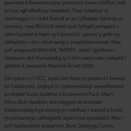
gwaredu â thiwmors mwy ymosodol mewn cleifion, heb
achosi sgîl-effeithiau niweidiol. Trwy fynediad at
dechnegau o’r radd flaenaf yn eu cyfleuster labordy yn
Llanelwy, mae BiVictriX wedi nodi llyfrgell amrywiol o
olion bysedd antigen sy’n benodol i ganser y gellir eu
defnyddio i drin ystod eang o arwyddion canser. Mae
prif ymgeisydd BiVictriX, BVX001, wedi’i gynllunio i
ddarparu dull therapiwtig sy’n torri cwys cwbl newydd i
gleifion â Lewcemia Myeloid Acíwt (LMA).
Fel cydran o'r CCC, bydd Iain Ross yn ymuno â'r bwrdd
fel Cadeirydd, ynghyd â'r cyfarwyddwyr anweithredol
profiadol Susan Lowther a Drummond Paris. Mae'r
Athro Bob Hawkins, oncolegydd ac arloeswr
biotechnoleg byd-enwog yn cwblhau'r bwrdd a bydd
yn ychwanegu cefnogaeth wyddonol sylweddol. Mae'r
prif fuddsoddwr presennol, Banc Datblygu Cymru,