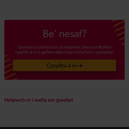
Be' nesaf?
Gwnewch ymholiad cychwynnol drwy ein ffurflen
cysylltu â ni a gallwn ddechrau trafod eich opsiynau.
Cysylltu â ni
Helpwch ni i wella ein gwefan