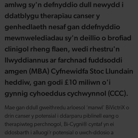
amlwg sy'n defnyddio dull newydd i
ddatblygu therapïau canser y
genhedlaeth nesaf gan ddefnyddio
mewnwelediadau sy'n deillio o brofiad
clinigol rheng flaen, wedi rhestru'n
llwyddiannus ar farchnad fuddsoddi
amgen (MBA) Cyfnewidfa Stoc Llundain
heddiw, gan godi £10 miliwn o'i
gynnig cyhoeddus cychwynnol (CCC).
Mae gan ddull gweithredu arloesol ‘manwl’ BiVictriX o
drin canser y potensial i ddarparu piblinell eang o
therapiwteg perchnogol, Bi-Cygni® cyntaf yn ei
ddosbarth i alluogi’r potensial o uwch-ddosio a