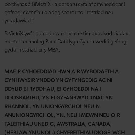
perthynas â BiVictriX - a darparu cyfalaf amyneddgar i
gefnogi cwmnïau o adeg sbarduno i restriad neu
ymadawiad.”
BiVictriX yw'r pumed cwmni y mae tîm buddsoddiadau
menter technoleg Banc Datblygu Cymru wedi'i gefnogi
gyda'i restriad ar y MBA.
MAE'R CYHOEDDIAD HWN A'R WYBODAETH A
GYNHWYSIR YNDDO YN GYFYNGEDIG AC NI
DDYLID EI RYDDHAU, EI GYHOEDDI NA'I
DDOSBARTHU, YN EI GYFANRWYDD NAC YN
RHANNOL, YN UNIONGYRCHOL NEU'N
ANUNIONGYRCHOL, YN, NEU I MEWN NEU O'R
TALEITHIAU UNEDIG, AWSTRALIA, CANADA,
(HEBLAW YN UNOL â CHYFREITHIAU DIOGELWCH