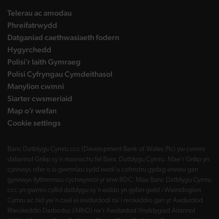
Telerau ac amodau
Phreifatrwydd
Datganiad caethwasiaeth fodern
Hygyrchedd
Polisi’r Iaith Gymraeg
Polisi Cyfryngau Cymdeithasol
Manylion cwmni
Siarter cwsmeriaid
Map o’r wefan
Cookie settings
Banc Datblygu Cymru ccc (Development Bank of Wales Plc) yw cwmni
daliannol Grŵp sy'n masnachu fel Banc Datblygu Cymru. Mae'r Grŵp yn
cynnwys nifer o is-gwmnïau sydd wedi'u cofrestru gydag enwau gan
gynnwys llythrennau cychwynnol yr enw BDC. Mae Banc Datblygu Cymru
ccc yn gwmni cyllid datblygu sy'n eiddo yn gyfan gwbl i Weinidogion
Cymru ac nid yw'n cael ei awdurdodi na'i reoleiddio gan yr Awdurdod
Rheoleiddio Darbodus (ARhD) na'r Awdurdod Ymddygiad Ariannol