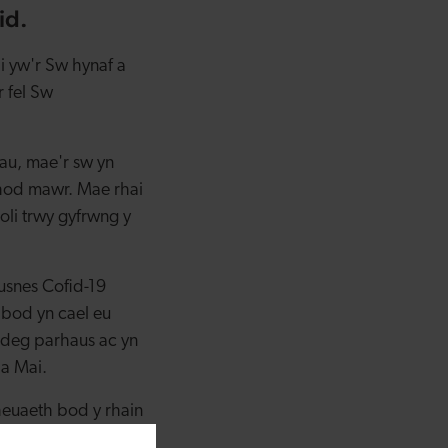
id.
i yw'r Sw hynaf a
 fel Sw
.
au, mae'r sw yn
thod mawr. Mae rhai
oli trwy gyfrwng y
usnes Cofid-19
u bod yn cael eu
edeg parhaus ac yn
 a Mai.
euaeth bod y rhain
mae Sw Cenedlaethol