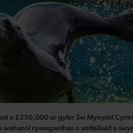
ad o £250,000 ar gyfer Sw Mynydd Cymru
 wahanol rywogaethau o anifeiliaid a swy