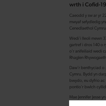
wrth i Cofid-1
Caeodd y sw ar yr 2
mwyaf sefydledig yng
Cenedlaethol Cymru
Wedi'i lleoli mewn 
gartref i dros 140 
o'r anifeiliaid wedi 
Rhaglen Rhywogaeth
Daw'r benthyciad o 
Cymru. Bydd yn darpar
bwydo, eu dyfrio ac
pontio'r bwlch cylli
Mae Jennifer Jesse 
yn adeg heriol i bo