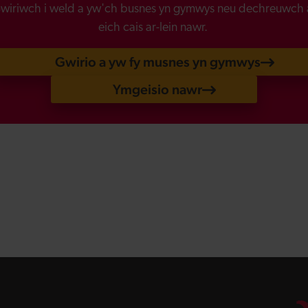
wiriwch i weld a yw'ch busnes yn gymwys neu dechreuwch 
eich cais ar-lein nawr.
Gwirio a yw fy musnes yn gymwys
Ymgeisio nawr