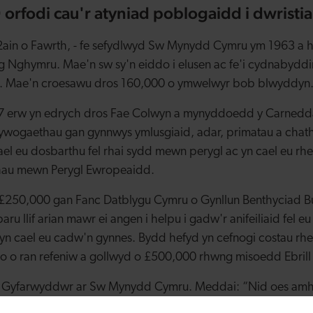
9 orfodi cau'r atyniad poblogaidd i dwristia
2ain o Fawrth, - fe sefydlwyd Sw Mynydd Cymru ym 1963 a h
 Nghymru. Mae'n sw sy'n eiddo i elusen ac fe'i cydnabyddir
. Mae'n croesawu dros 160,000 o ymwelwyr bob blwyddyn
37 erw yn edrych dros Fae Colwyn a mynyddoedd y Carnedd
o rywogaethau gan gynnwys ymlusgiaid, adar, primatau a cha
cael eu dosbarthu fel rhai sydd mewn perygl ac yn cael eu rhe
au mewn Perygl Ewropeaidd.
£250,000 gan Fanc Datblygu Cymru o Gynllun Benthyciad B
u llif arian mawr ei angen i helpu i gadw'r anifeiliaid fel e
 yn cael eu cadw'n gynnes. Bydd hefyd yn cefnogi costau rh
do o ran refeniw a gollwyd o £500,000 rhwng misoedd Ebrill
yn Gyfarwyddwr ar Sw Mynydd Cymru. Meddai: “Nid oes amh
b un ohonom ond mae’r argyfwng hwn yn un o’r gwaethaf y 