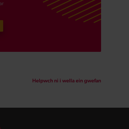
ar
Helpwch ni i wella ein gwefan