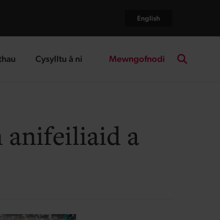
English
Mewngofnodi
thau
Cysylltu â ni
age
landing page
Search the
anifeiliaid a