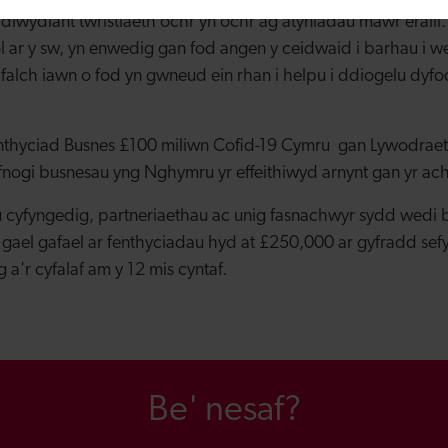
 diwydiant twristiaeth ochr yn ochr ag atyniadau mawr erail
iol ar y sw, yn enwedig gan fod angen y ceidwaid i barhau i we
 falch iawn o fod yn gwneud ein rhan i helpu i ddiogelu dyfod
nthyciad Busnes £100 miliwn Cofid-19 Cymru gan Lywodrae
nogi busnesau yng Nghymru yr effeithiwyd arnynt gan yr ach
cyfyngedig, partneriaethau ac unig fasnachwyr sydd wedi
 gael gafael ar fenthyciadau hyd at £250,000 ar gyfradd se
g a'r cyfalaf am y 12 mis cyntaf.
Be' nesaf?