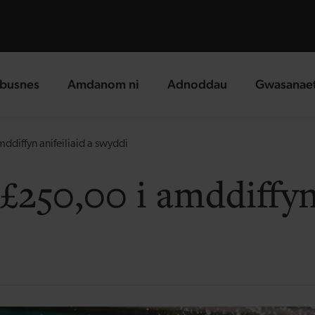
busnes
Amdanom ni
Adnoddau
Gwasanae
g page
landing page
landing page
landing p
diffyn anifeiliaid a swyddi
250,00 i amddiffyn 