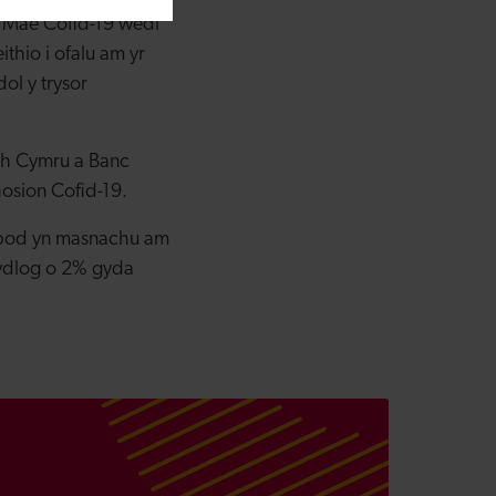
l. Mae Cofid-19 wedi
ithio i ofalu am yr
ol y trysor
th Cymru a Banc
osion Cofid-19.
 bod yn masnachu am
fydlog o 2% gyda