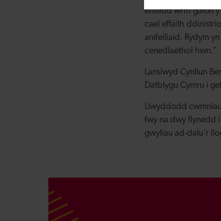
eistedd wrth galon y
cael effaith ddinistr
anifeiliaid. Rydym yn
cenedlaethol hwn.”
Lansiwyd Cynllun Be
Datblygu Cymru i gef
Llwyddodd cwmnïau 
fwy na dwy flynedd i
gwyliau ad-dalu'r llo