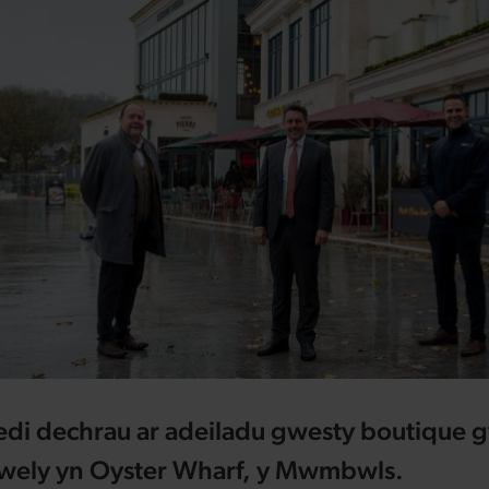
di dechrau ar adeiladu gwesty boutique 
gwely yn Oyster Wharf, y Mwmbwls.