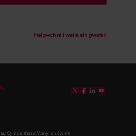
Helpwch ni i wella ein gwefan
DBW on X
DBW on Facebook
DBW on LinkedIn
DBW on YouTube
ngau Cymdeithasol
Manylion cwmni