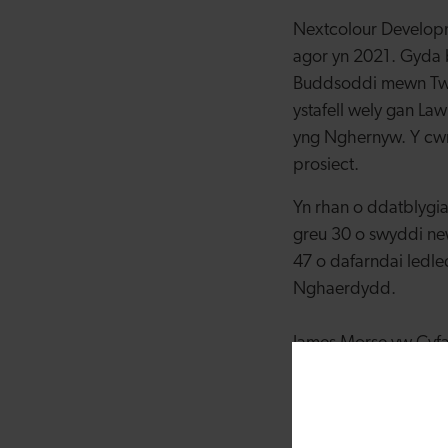
Nextcolour Developme
agor yn 2021. Gyda 
Buddsoddi mewn Twri
ystafell wely gan Law
yng Nghernyw. Y cwm
prosiect.
Yn rhan o ddatblygi
greu 30 o swyddi n
47 o dafarndai ledl
Nghaerdydd.
James Morse yw Cyfa
doeth i fuddsoddi m
boutique o ansawdd u
Cymru.