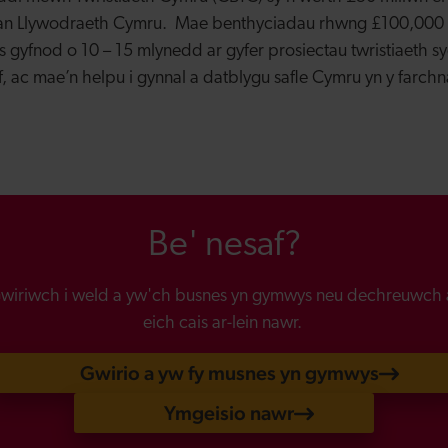
an Llywodraeth Cymru. Mae benthyciadau rhwng £100,000 a
s gyfnod o 10 – 15 mlynedd ar gyfer prosiectau twristiaeth 
 ac mae’n helpu i gynnal a datblygu safle Cymru yn y farchn
Be' nesaf?
wiriwch i weld a yw'ch busnes yn gymwys neu dechreuwch 
eich cais ar-lein nawr.
Gwirio a yw fy musnes yn gymwys
Ymgeisio nawr