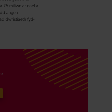
 £5 miliwn ar gael a
sydd angen
ad dwristiaeth fyd-
ar