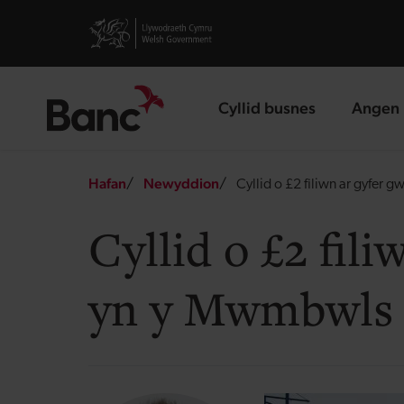
Skip to main content
Visit gov.wales website
Cyllid busnes
Angen 
landing page
landin
Breadcrumb
Hafan
Newyddion
Cyllid o £2 filiwn ar gyfer
Cyllid o £2 fil
yn y Mwmbwls