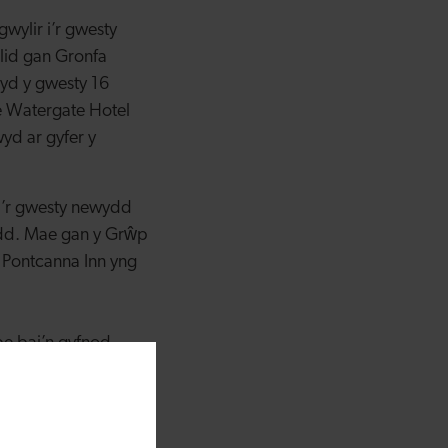
wylir i’r gwesty
lid gan Gronfa
yd y gwesty 16
he Watergate Hotel
d ar gyfer y
i’r gwesty newydd
edd. Mae gan y Grŵp
 Pontcanna Inn yng
e bai’n gyfnod
o alw am westy
aeth yn Ne-orllewin