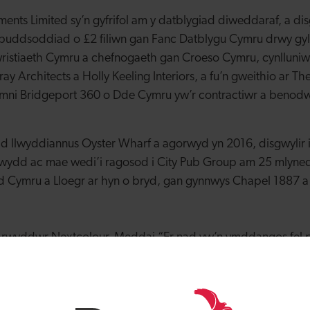
nts Limited sy’n gyfrifol am y datblygiad diweddaraf, a disg
buddsoddiad o £2 filiwn gan Fanc Datblygu Cymru drwy gyl
stiaeth Cymru a chefnogaeth gan Croeso Cymru, cynlluniw
ray Architects a Holly Keeling Interiors, a fu’n gweithio ar T
ni Bridgeport 360 o Dde Cymru yw’r contractiwr a benodwy
ad llwyddiannus Oyster Wharf a agorwyd yn 2016, disgwylir 
ewydd ac mae wedi’i ragosod i City Pub Group am 25 mlyn
ed Cymru a Lloegr ar hyn o bryd, gan gynnwys Chapel 1887 a
rwyddwr Nextcolour. Meddai “Er nad yw’n ymddangos fel p
ewn gwesty newydd, rydym yn teimlo’n hyderus bod llawer 
chel yn yr ardal, o gofio pa mor gryf yw’r diwydiant twristi