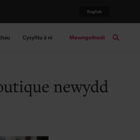
English
Mewngofnodi
thau
Cysylltu â ni
age
landing page
Search the
 boutique newydd