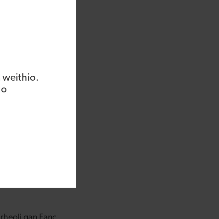
rth yn ystod y
 yng Nghymru er
Elis-Thomas: “Rwy’n
osiect hwn – a fydd
 weithio.
dion gwych bod gan y
 o
iect hwn – ac yn
nfa Buddsoddi mewn
dfywio glannau’r
weld â rhanbarth Bae
 safon i dwristiaid a
profiad o ansawdd
 rheoli gan Fanc