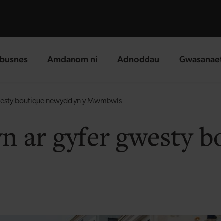
busnes
Amdanom ni
Adnoddau
Gwasanae
g page
landing page
landing page
landing p
 gwesty boutique newydd yn y Mwmbwls
iwn ar gyfer gwesty