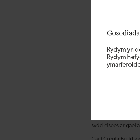
“Rydym yn hynod ddi
cyfnod anodd hwn. M
budd cenedlaethau’r
Gosodiada
Meddai’r Dirprwy We
hynod falch bod Cro
Rydym yn de
yn creu gwesty o sa
Rydym hefyd
tîm sy’n gyfrifol am 
ymarferoldeb
hyderus bod cyfnod gw
Ychwanegodd Alun T
Twristiaeth Cymru f
Mwmbwls a chreu cyr
Abertawe. Mae’r datb
phorth i Benrhyn Gŵ
sydd eisoes ar gael
Caiff Cronfa Buddsod