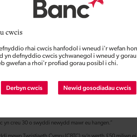
olchgar i Fanc Datblygu Cymru a Croeso Cymru am eu cymo
ae eu hymrwymiad i barhau â datblygiadau a thwristiaeth
 dyfodol yn un i’w ganmol.”
u cwcis
inidog Diwylliant, Chwaraeon a Thwristiaeth, Yr Arglwydd 
nfa Buddsoddi mewn Twristiaeth Cymru yn gallu cefnogi’r pr
fnyddio rhai cwcis hanfodol i wneud i'r wefan hon
fon yn yr ardal. Er bod hwn yn gyfnod anodd, mae’n newyd
 yn defnyddio cwcis ychwanegol i wneud y gorau
Oyster Wharf y weledigaeth a’r cymhelliant i ddatblygu’r pros
 gwefan a rhoi'r profiad gorau posibl i chi.
ell ar y gorwel i’r sector.”
homas o Fanc Datblygu Cymru: “Dyma’r trydydd tro i gro
Derbyn cwcis
Newid gosodiadau cwcis
uddsoddi yng ngorllewin Cymru. Llwyddodd Oyster Wharf i a
chfan manwerthu a bwyta i’r gymuned leol a’r rhai sy’n ym
lygiad wedi gwella enw da y pentrefi glan môr fel cyrchfan o
yr. Bydd y gwesty boutique newydd yn gwella ymhellach y 
 ac yn creu 30 o swyddi newydd mawr eu hangen.”
di mewn Twristiaeth Cymru (CBTC) sy’n werth £50 miliwn ei