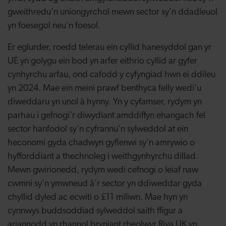
gweithredu'n uniongyrchol mewn sector sy'n ddadleuol
yn foesegol neu'n foesol.
Er eglurder, roedd telerau ein cyllid hanesyddol gan yr
UE yn golygu ein bod yn arfer eithrio cyllid ar gyfer
cynhyrchu arfau, ond cafodd y cyfyngiad hwn ei ddileu
yn 2024. Mae ein meini prawf benthyca felly wedi'u
diweddaru yn unol â hynny. Yn y cyfamser, rydym yn
parhau i gefnogi'r diwydiant amddiffyn ehangach fel
sector hanfodol sy'n cyfrannu'n sylweddol at ein
heconomi gyda chadwyn gyflenwi sy'n amrywio o
hyfforddiant a thechnoleg i weithgynhyrchu dillad.
Mewn gwirionedd, rydym wedi cefnogi o leiaf naw
cwmni sy'n ymwneud â'r sector yn ddiweddar gyda
chyllid dyled ac ecwiti o £11 miliwn. Mae hyn yn
cynnwys buddsoddiad sylweddol saith ffigur a
ariannodd yn rhannol bryniant rheolwyr Riva UK yn