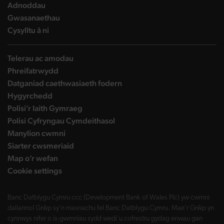
landing page
Adnoddau
landing page
Gwasanaethau
landing page
Cysylltu â ni
Telerau ac amodau
Phreifatrwydd
Datganiad caethwasiaeth fodern
Hygyrchedd
Polisi’r Iaith Gymraeg
Polisi Cyfryngau Cymdeithasol
Manylion cwmni
Siarter cwsmeriaid
Map o’r wefan
Cookie settings
Banc Datblygu Cymru ccc (Development Bank of Wales Plc) yw cwmni
daliannol Grŵp sy'n masnachu fel Banc Datblygu Cymru. Mae'r Grŵp yn
cynnwys nifer o is-gwmnïau sydd wedi'u cofrestru gydag enwau gan