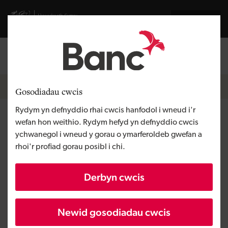
Skip to main content
Visit gov.wales website
English
Mewngofnodi
Search the
Breadcrumb
Newyddion
Gosodiadau cwcis
Rydym yn defnyddio rhai cwcis hanfodol i wneud i'r
Diweddariad ar ein cyllid
wefan hon weithio. Rydym hefyd yn defnyddio cwcis
ychwanegol i wneud y gorau o ymarferoldeb gwefan a
rhoi'r profiad gorau posibl i chi.
Wedi ei gyhoeddi:
Derbyn cwcis
12/05/2025
Newidwyd:
Newid gosodiadau cwcis
12/05/2025