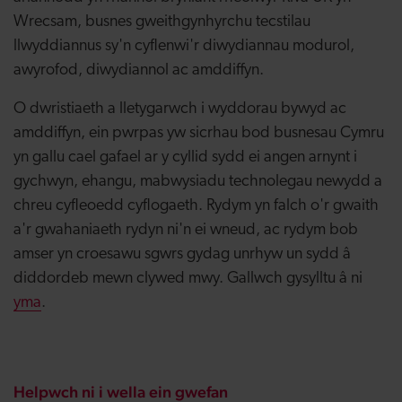
Wrecsam, busnes gweithgynhyrchu tecstilau
llwyddiannus sy'n cyflenwi'r diwydiannau modurol,
awyrofod, diwydiannol ac amddiffyn.
O dwristiaeth a lletygarwch i wyddorau bywyd ac
amddiffyn, ein pwrpas yw sicrhau bod busnesau Cymru
yn gallu cael gafael ar y cyllid sydd ei angen arnynt i
gychwyn, ehangu, mabwysiadu technolegau newydd a
chreu cyfleoedd cyflogaeth. Rydym yn falch o'r gwaith
a'r gwahaniaeth rydyn ni'n ei wneud, ac rydym bob
amser yn croesawu sgwrs gydag unrhyw un sydd â
diddordeb mewn clywed mwy. Gallwch gysylltu â ni
yma
.
Helpwch ni i wella ein gwefan