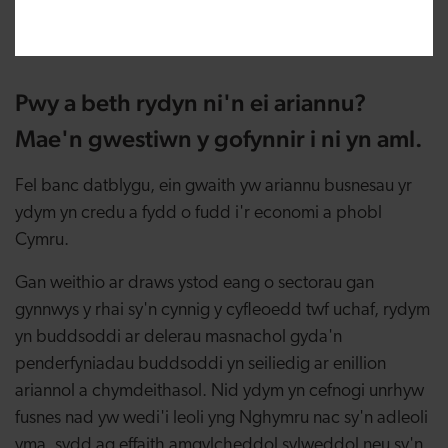
Ariannu
Pwy a beth rydyn ni'n ei ariannu?
Mae'n gwestiwn y gofynnir i ni yn aml.
Fel banc datblygu, ein gwaith yw ariannu busnesau yr
ydym yn credu a fydd o fudd i'r economi a phobl
Cymru.
Gan weithio ar draws ystod eang o sectorau gan
gynnwys y rhai sy'n cynnig y cyfleoedd twf uchaf, rydym
yn buddsoddi ar delerau masnachol gyda'n
penderfyniadau buddsoddi yn seiliedig ar enillion
ariannol a chymdeithasol. Nid ydym yn cefnogi unrhyw
fusnes nad yw wedi'i leoli yng Nghymru nac sy'n adleoli
yma, sydd ag effaith amgylcheddol sylweddol neu sy'n