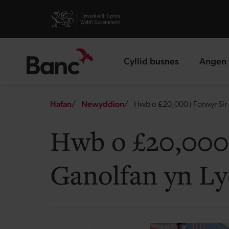
Skip to main content
Visit gov.wales website
Cyllid busnes
Angen 
landing page
landin
Breadcrumb
Hafan
Newyddion
Hwb o £20,000 i Forwyr Sir B
Hwb o £20,000 i
Ganolfan yn Ly