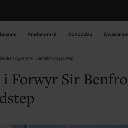
busnes
Amdanom ni
Adnoddau
Gwasanae
g page
landing page
landing page
landing p
enfro i Agor yr Ail Ganolfan yn Lydstep
 Forwyr Sir Benfro 
dstep