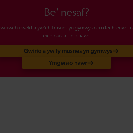
Be' nesaf?
wiriwch i weld a yw'ch busnes yn gymwys neu dechreuwch 
eich cais ar-lein nawr.
Gwirio a yw fy musnes yn gymwys
Ymgeisio nawr