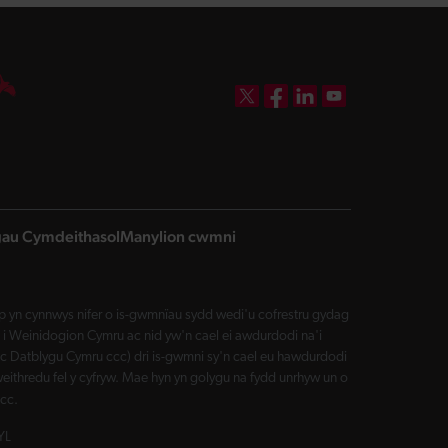
DBW on X
DBW on Facebook
DBW on LinkedIn
DBW on YouTube
ngau Cymdeithasol
Manylion cwmni
yn cynnwys nifer o is-gwmnïau sydd wedi'u cofrestru gydag
i Weinidogion Cymru ac nid yw'n cael ei awdurdodi na'i
Datblygu Cymru ccc) dri is-gwmni sy'n cael eu hawdurdodi
eithredu fel y cyfryw. Mae hyn yn golygu na fydd unrhyw un o
cc.
YL