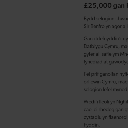
£25,000 gan 
Bydd selogion chwar
Sir Benfro yn agor ai
Gan ddefnyddio’r cy
Datblygu Cymru, mae
gyfer ail safle ym M
fynediad at gawodydd 
Fel prif ganolfan hy
orllewin Cymru, mae 
selogion lefel myned
Wedi'i lleoli yn Ngh
cael ei rhedeg gan 
cystadlu yn flaenoro
Fyddin.