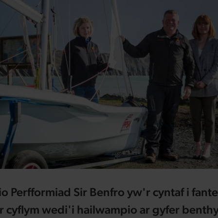
 Perfformiad Sir Benfro yw'r cyntaf i fante
r cyflym wedi'i hailwampio ar gyfer benth