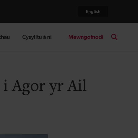
English
Mewngofnodi
thau
Cysylltu â ni
age
landing page
Search the
i Agor yr Ail