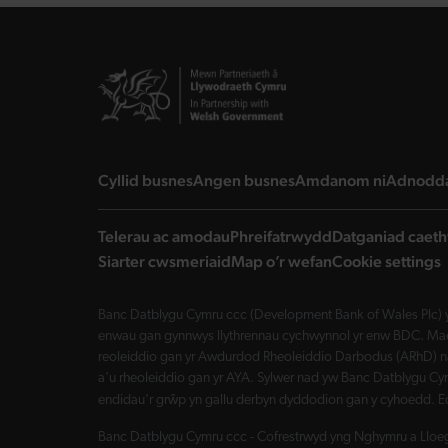
landing page
landing page
landing 
Cyllid busnes
Angen busnes
Amdanom ni
Adnodd
Telerau ac amodau
Phreifatrwydd
Datganiad caeth
Siarter cwsmeriaid
Map o’r wefan
Cookie settings
Banc Datblygu Cymru ccc (Development Bank of Wales Plc) y
enwau gan gynnwys llythrennau cychwynnol yr enw BDC. Mae 
reoleiddio gan yr Awdurdod Rheoleiddio Darbodus (ARhD) n
a'u rheoleiddio gan yr AYA. Sylwer nad yw Banc Datblygu Cym
endidau'r grŵp yn gallu derbyn dyddodion gan y cyhoedd. E
Banc Datblygu Cymru ccc - Cofrestrwyd yng Nghymru a Lloegr