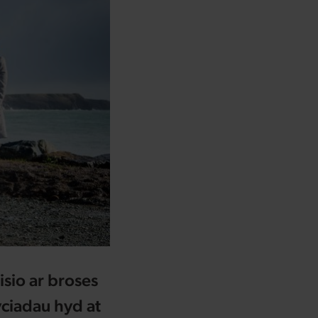
isio ar broses
yciadau hyd at