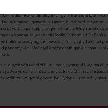
 Swyddog Buddsoddi gyda Banc Datblygu Cymru. Ychwane
 cyflym bellach ar gael hyd at £25,000 gyda phenderfyniad 
Mae'r cyllid hwn yn ddelfrydol ar gyfer busnesau sydd we
dd ac sy'n barod i gynyddu eu maint, buddsoddi mewn stoc
 neu sydd angen help llaw gyda llif arian. Rydyn ni wedi b
ma gan fusnesau fel Academi Hwylio Perfformiad Sir Benfro
i yn hoffi'r broses ymgeisio hawdd ar-lein ynghyd â chael pe
ud penderfyniad. Mae cael y gefnogaeth gan ein timau lleol
neddol.
snes gwych sy’n uchel ei barch gan y gymuned hwylio a ch
yn Lydstep yn ddilyniant naturiol ac, fel cyrchfan i dwristiaid,
fel gweithrediad gydol y flwyddyn. Rydyn ni'n edrych ymlaen