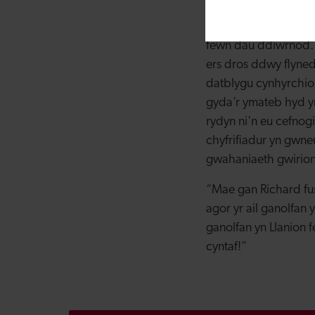
Mae Emily Wood yn
benthyciadau llwybr
fewn dau ddiwrnod. 
ers dros ddwy flyne
datblygu cynhyrchion
gyda’r ymateb hyd y
rydyn ni'n eu cefnog
chyfrifiadur yn gwne
gwahaniaeth gwirio
“Mae gan Richard fu
agor yr ail ganolfan 
ganolfan yn Llanion 
cyntaf!”