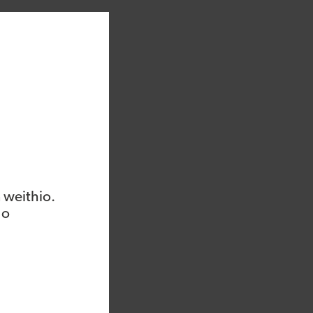
or ail ganolfan yn
y cyfle yn gyflym.
oddi mewn offer
dd cyffrous ar gyfer
 Banc Datblygu yn
u arnom am waith.
 yn golygu ei bod
 weithio.
 o
sydd wedi bod yn
gyfyngu i £10,000
cael ei wneud mewn
au yn hytrach na