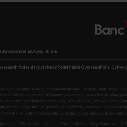
page
landing page
landing page
landing page
au
Gwasanaethau
Cysylltu â ni
wasiaeth fodern
Hygyrchedd
Polisi’r Iaith Gymraeg
Polisi Cyfry
w cwmni daliannol Grŵp sy'n masnachu fel Banc Datblygu Cymru. Mae'r Grŵp 
Banc Datblygu Cymru ccc yn gwmni cyllid datblygu sy'n eiddo yn gyfan gwbl 
a'r Awdurdod Ymddygiad Ariannol (AYA). Mae gan Fanc Datblygu Cymru (Banc 
ru ccc nac unrhyw un o'i is-gwmnïau yn sefydliadau bancio ac nid ydynt yn gw
strwythur cyfreithiol cyfan
drychwch yma i weld siart
Banc Datblygu Cymru c
 o dan rif 4055414 yn Uned J, Pentref Busnes Iâl, Ellice Way, Wrecsam LL13 7