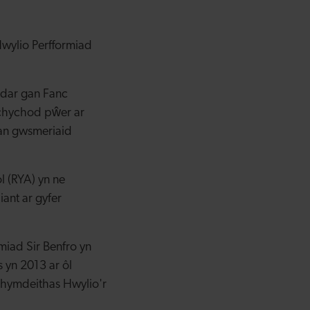
wylio Perfformiad
ddar gan Fanc
 chychod pŵer ar
gan gwsmeriaid
l (RYA) yn ne
ant ar gyfer
miad Sir Benfro yn
 yn 2013 ar ôl
Chymdeithas Hwylio'r