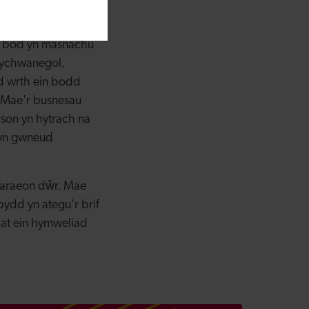
godd: “Mae ein
yn cael ei wneud o
di bod yn masnachu
 ychwanegol,
od wrth ein bodd
. Mae'r busnesau
rson yn hytrach na
 yn gwneud
waraeon dŵr. Mae
 bydd yn ategu'r brif
 at ein hymweliad