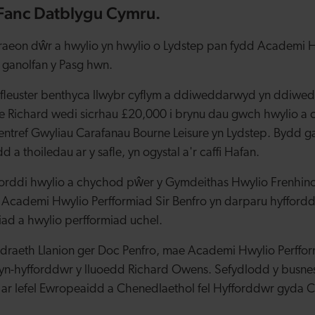
Fanc Datblygu Cymru.
aeon dŵr a hwylio yn hwylio o Lydstep pan fydd Academi H
l ganolfan y Pasg hwn.
fleuster benthyca llwybr cyflym a ddiweddarwyd yn ddiwe
 Richard wedi sicrhau £20,000 i brynu dau gwch hwylio a
hentref Gwyliau Carafanau Bourne Leisure yn Lydstep. Bydd 
a thoiledau ar y safle, yn ogystal a'r caffi Hafan.
fforddi hwylio a chychod pŵer y Gymdeithas Hwylio Frenhino
Academi Hwylio Perfformiad Sir Benfro yn darparu hyfforddi
iad a hwylio perfformiad uchel.
ildraeth Llanion ger Doc Penfro, mae Academi Hwylio Perffor
gyn-hyfforddwr y lluoedd Richard Owens. Sefydlodd y busnes
l ar lefel Ewropeaidd a Chenedlaethol fel Hyfforddwr gyda 