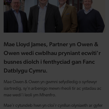
Mae Lloyd James, Partner yn Owen &
Owen wedi cwblhau pryniant ecwiti'r
busnes diolch i fenthyciad gan Fanc
Datblygu Cymru.
Mae Owen & Owen yn gwmni sefydledig o syrfewyr
siartredig, sy'n arbenigo mewn rheoli tir ac ystadau ac
mae wedi'i leoli ym Mhenfro.
Mae'r cytundeb hwn yn cloi'r cynllun olyniaeth ar gyfer