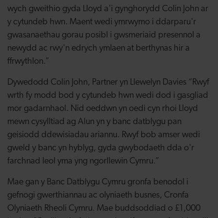
wych gweithio gyda Lloyd a'i gynghorydd Colin John ar
y cytundeb hwn. Maent wedi ymrwymo i ddarparu'r
gwasanaethau gorau posibl i gwsmeriaid presennol a
newydd ac rwy'n edrych ymlaen at berthynas hir a
ffrwythlon.”
Dywedodd Colin John, Partner yn Llewelyn Davies “Rwyf
wrth fy modd bod y cytundeb hwn wedi dod i gasgliad
mor gadarnhaol. Nid oeddwn yn oedi cyn rhoi Lloyd
mewn cysylltiad ag Alun yn y banc datblygu pan
geisiodd ddewisiadau ariannu. Rwyf bob amser wedi
gweld y banc yn hyblyg, gyda gwybodaeth dda o'r
farchnad leol yma yng ngorllewin Cymru.”
Mae gan y Banc Datblygu Cymru gronfa benodol i
gefnogi gwerthiannau ac olyniaeth busnes, Cronfa
Olyniaeth Rheoli Cymru. Mae buddsoddiad o £1,000