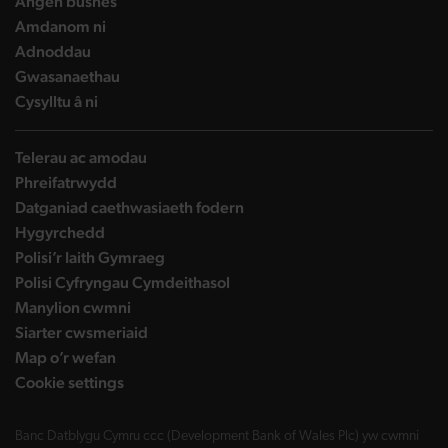
landing page
Angen busnes
landing page
Amdanom ni
landing page
Adnoddau
landing page
Gwasanaethau
landing page
Cysylltu â ni
Telerau ac amodau
Phreifatrwydd
Datganiad caethwasiaeth fodern
Hygyrchedd
Polisi’r Iaith Gymraeg
Polisi Cyfryngau Cymdeithasol
Manylion cwmni
Siarter cwsmeriaid
Map o’r wefan
Cookie settings
Banc Datblygu Cymru ccc (Development Bank of Wales Plc) yw cwmni