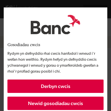
Skip to main content
Visit gov.wales website
English
Mewngofnodi
Search the
Breadcrumb
Newyddion
Gosodiadau cwcis
Rydym yn defnyddio rhai cwcis hanfodol i wneud i'r
Owen & Owen, rheoli tir a
wefan hon weithio. Rydym hefyd yn defnyddio cwcis
ychwanegol i wneud y gorau o ymarferoldeb gwefan a
stadau, yn cwblhau pryniant
rhoi'r profiad gorau posibl i chi.
ecwiti uchelgeisiol yn
Derbyn cwcis
llwyddiannus
Newid gosodiadau cwcis