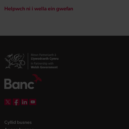
Helpwch ni i wella ein gwefan
DBW on X
DBW on Facebook
DBW on LinkedIn
DBW on YouTube
landing page
Cyllid busnes