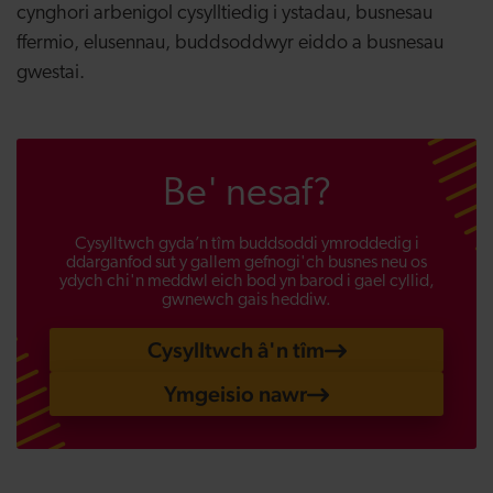
cynghori arbenigol cysylltiedig i ystadau, busnesau
ffermio, elusennau, buddsoddwyr eiddo a busnesau
gwestai.
Be' nesaf?
Cysylltwch gyda’n tîm buddsoddi ymroddedig i
ddarganfod sut y gallem gefnogi'ch busnes neu os
ydych chi'n meddwl eich bod yn barod i gael cyllid,
gwnewch gais heddiw.
Cysylltwch â'n tîm
Ymgeisio nawr