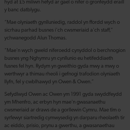
hyd at £5 miliwn hefyd ar gael o nifer o gronfeydd eraill
y banc datblygu.
“Mae olyniaeth gynlluniedig, raddol yn ffordd wych o
sicrhau parhad busnes i'ch cwsmeriaid a'ch staff,”
ychwanegodd Alun Thomas.
“Mae'n wych gweld niferoedd cynyddol o berchnogion
busnes yng Nghymru yn cynllunio eu hetifeddiaeth
fusnes fel hyn. Rydym yn gweithio gyda mwy a mwy o
werthwyr a thimau rheoli i gefnogi trafodion olyniaeth
llyfn, fel y cwblhawyd yn Owen & Owen.”
Sefydlwyd Owen ac Owen ym 1991 gyda swyddfeydd
ym Mhenfro, ac erbyn hyn mae'n gwasanaethu
cwsmeriaid ar draws de a gorllewin Cymru. Mae tîm o
syrfewyr siartredig cymwysedig yn darparu rheolaeth tir
ac eiddo, prisio, prynu a gwerthu, a gwasanaethau