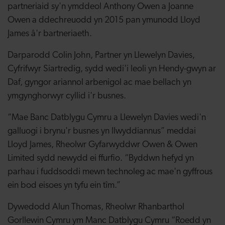
partneriaid sy'n ymddeol Anthony Owen a Joanne
Owen a ddechreuodd yn 2015 pan ymunodd Lloyd
James â'r bartneriaeth.
Darparodd Colin John, Partner yn Llewelyn Davies,
Cyfrifwyr Siartredig, sydd wedi'i leoli yn Hendy-gwyn ar
Daf, gyngor ariannol arbenigol ac mae bellach yn
ymgynghorwyr cyllid i'r busnes.
“Mae Banc Datblygu Cymru a Llewelyn Davies wedi'n
galluogi i brynu'r busnes yn llwyddiannus” meddai
Lloyd James, Rheolwr Gyfarwyddwr Owen & Owen
Limited sydd newydd ei ffurfio. “Byddwn hefyd yn
parhau i fuddsoddi mewn technoleg ac mae'n gyffrous
ein bod eisoes yn tyfu ein tîm.”
Dywedodd Alun Thomas, Rheolwr Rhanbarthol
Gorllewin Cymru ym Manc Datblygu Cymru “Roedd yn