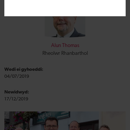
Alun Thomas
Rheolwr Rhanbarthol
Wedi ei gyhoeddi:
04/07/2019
Newidwyd:
17/12/2019