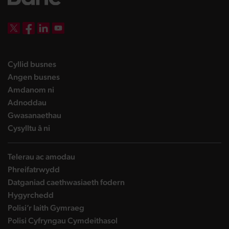
DBW on X
DBW on Facebook
DBW on LinkedIn
DBW on YouTube
landing page
Cyllid busnes
landing page
Angen busnes
landing page
Amdanom ni
landing page
Adnoddau
landing page
Gwasanaethau
landing page
Cysylltu â ni
Telerau ac amodau
Phreifatrwydd
Datganiad caethwasiaeth fodern
Hygyrchedd
Polisi’r Iaith Gymraeg
Polisi Cyfryngau Cymdeithasol