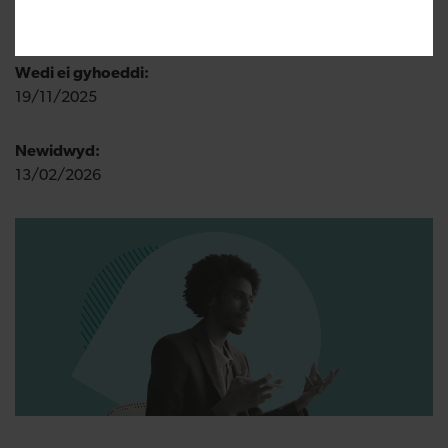
Rhan 2 - Y daith codi arian
Wedi ei gyhoeddi:
19/11/2025
Newidwyd:
13/02/2026