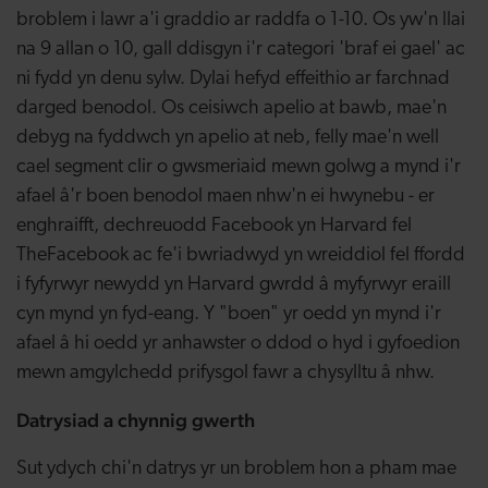
broblem i lawr a'i graddio ar raddfa o 1-10. Os yw'n llai
na 9 allan o 10, gall ddisgyn i'r categori 'braf ei gael' ac
ni fydd yn denu sylw. Dylai hefyd effeithio ar farchnad
darged benodol. Os ceisiwch apelio at bawb, mae'n
debyg na fyddwch yn apelio at neb, felly mae'n well
cael segment clir o gwsmeriaid mewn golwg a mynd i'r
afael â'r boen benodol maen nhw'n ei hwynebu - er
enghraifft, dechreuodd Facebook yn Harvard fel
TheFacebook ac fe'i bwriadwyd yn wreiddiol fel ffordd
i fyfyrwyr newydd yn Harvard gwrdd â myfyrwyr eraill
cyn mynd yn fyd-eang.
Y "
boen
" yr
oedd
yn
mynd
i'r
afael
â hi
oedd
yr
anhawster
o
ddod
o
hyd
i
gyfoedion
mewn
amgylchedd
prifysgol
fawr
a
chysylltu
â
nhw
.
Datrysiad a chynnig gwerth
Sut ydych chi'n datrys yr un broblem hon a pham mae