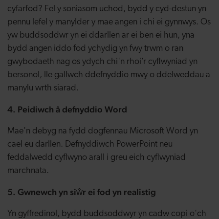
cyfarfod? Fel y soniasom uchod, bydd y cyd-destun yn
pennu lefel y manylder y mae angen i chi ei gynnwys. Os
yw buddsoddwr yn ei ddarllen ar ei ben ei hun, yna
bydd angen iddo fod ychydig yn fwy trwm o ran
gwybodaeth nag os ydych chi'n rhoi’r cyflwyniad yn
bersonol, lle gallwch ddefnyddio mwy o ddelweddau a
manylu wrth siarad.
4. Peidiwch â defnyddio Word
Mae'n debyg na fydd dogfennau Microsoft Word yn
cael eu darllen. Defnyddiwch PowerPoint neu
feddalwedd cyflwyno arall i greu eich cyflwyniad
marchnata.
5. Gwnewch yn siŵr ei fod yn realistig
Yn gyffredinol, bydd buddsoddwyr yn cadw copi o'ch