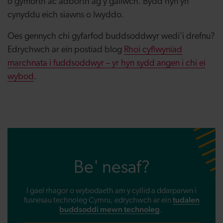
o gymorth ac adborth ag y gallwch. Bydd hyn yn
cynyddu eich siawns o lwyddo.
Oes gennych chi gyfarfod buddsoddwyr wedi'i drefnu?
Edrychwch ar ein postiad blog
Rhoi cyflwyniad
marchnata i fuddsoddwyr – yr hyn sydd angen i chi ei
wybod
.
Be' nesaf?
I gael rhagor o wybodaeth am y cyllid a ddarparwn i
tudalen
fusnesau technoleg Cymru, edrychwch ar ein
buddsoddi
mewn technoleg
.