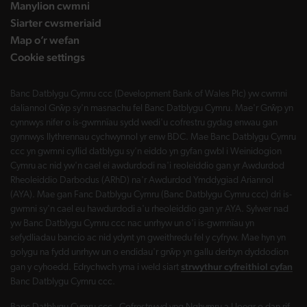
Manylion cwmni
Siarter cwsmeriaid
Map o’r wefan
Cookie settings
Banc Datblygu Cymru ccc (Development Bank of Wales Plc) yw cwmni
daliannol Grŵp sy'n masnachu fel Banc Datblygu Cymru. Mae'r Grŵp yn
cynnwys nifer o is-gwmnïau sydd wedi'u cofrestru gydag enwau gan
gynnwys llythrennau cychwynnol yr enw BDC. Mae Banc Datblygu Cymru
ccc yn gwmni cyllid datblygu sy'n eiddo yn gyfan gwbl i Weinidogion
Cymru ac nid yw'n cael ei awdurdodi na'i reoleiddio gan yr Awdurdod
Rheoleiddio Darbodus (ARhD) na'r Awdurdod Ymddygiad Ariannol
(AYA). Mae gan Fanc Datblygu Cymru (Banc Datblygu Cymru ccc) dri is-
gwmni sy'n cael eu hawdurdodi a'u rheoleiddio gan yr AYA. Sylwer nad
yw Banc Datblygu Cymru ccc nac unrhyw un o'i is-gwmnïau yn
sefydliadau bancio ac nid ydynt yn gweithredu fel y cyfryw. Mae hyn yn
golygu na fydd unrhyw un o endidau'r grŵp yn gallu derbyn dyddodion
strwythur cyfreithiol cyfan
gan y cyhoedd. Edrychwch yma i weld siart
Banc Datblygu Cymru ccc.