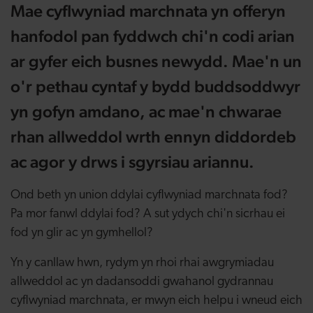
Mae cyflwyniad marchnata yn offeryn
hanfodol pan fyddwch chi'n codi arian
ar gyfer eich busnes newydd. Mae'n un
o'r pethau cyntaf y bydd buddsoddwyr
yn gofyn amdano, ac mae'n chwarae
rhan allweddol wrth ennyn diddordeb
ac agor y drws i sgyrsiau ariannu.
Ond beth yn union ddylai cyflwyniad marchnata fod?
Pa mor fanwl ddylai fod? A sut ydych chi'n sicrhau ei
fod yn glir ac yn gymhellol?
Yn y canllaw hwn, rydym yn rhoi rhai awgrymiadau
allweddol ac yn dadansoddi gwahanol gydrannau
cyflwyniad marchnata, er mwyn eich helpu i wneud eich