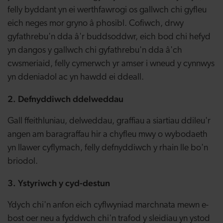
felly byddant yn ei werthfawrogi os gallwch chi gyfleu
eich neges mor gryno â phosibl. Cofiwch, drwy
gyfathrebu'n dda â'r buddsoddwr, eich bod chi hefyd
yn dangos y gallwch chi gyfathrebu'n dda â'ch
cwsmeriaid, felly cymerwch yr amser i wneud y cynnwys
yn ddeniadol ac yn hawdd ei ddeall.
2. Defnyddiwch ddelweddau
Gall ffeithluniau, delweddau, graffiau a siartiau ddileu'r
angen am baragraffau hir a chyfleu mwy o wybodaeth
yn llawer cyflymach, felly defnyddiwch y rhain lle bo'n
briodol.
3. Ystyriwch y cyd-destun
Ydych chi'n anfon eich cyflwyniad marchnata mewn e-
bost oer neu a fyddwch chi'n trafod y sleidiau yn ystod