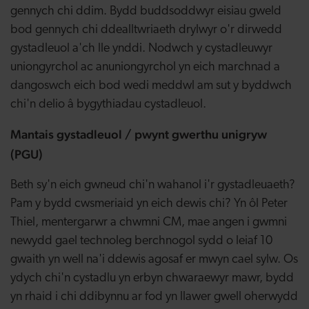
gennych chi ddim. Bydd buddsoddwyr eisiau gweld
bod gennych chi ddealltwriaeth drylwyr o'r dirwedd
gystadleuol a'ch lle ynddi. Nodwch y cystadleuwyr
uniongyrchol ac anuniongyrchol yn eich marchnad a
dangoswch eich bod wedi meddwl am sut y byddwch
chi'n delio â bygythiadau cystadleuol.
Mantais gystadleuol / pwynt gwerthu unigryw
(PGU)
Beth sy'n eich gwneud chi'n wahanol i'r gystadleuaeth?
Pam y bydd cwsmeriaid yn eich dewis chi? Yn ôl Peter
Thiel, mentergarwr a chwmni CM, mae angen i gwmni
newydd gael technoleg berchnogol sydd o leiaf 10
gwaith yn well na'i ddewis agosaf er mwyn cael sylw. Os
ydych chi'n cystadlu yn erbyn chwaraewyr mawr, bydd
yn rhaid i chi ddibynnu ar fod yn llawer gwell oherwydd