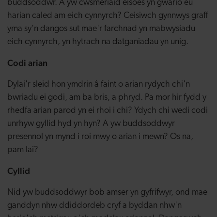
buddsoddwr. A yw cwsmeriaid eisoes yn gwario eu
harian caled am eich cynnyrch? Ceisiwch gynnwys graff
yma sy'n dangos sut mae'r farchnad yn mabwysiadu
eich cynnyrch, yn hytrach na datganiadau yn unig.
Codi arian
Dylai'r sleid hon ymdrin â faint o arian rydych chi'n
bwriadu ei godi, am ba bris, a phryd. Pa mor hir fydd y
rhedfa arian parod yn ei rhoi i chi? Ydych chi wedi codi
unrhyw gyllid hyd yn hyn? A yw buddsoddwyr
presennol yn mynd i roi mwy o arian i mewn? Os na,
pam lai?
Cyllid
Nid yw buddsoddwyr bob amser yn gyfrifwyr, ond mae
ganddyn nhw ddiddordeb cryf a byddan nhw'n