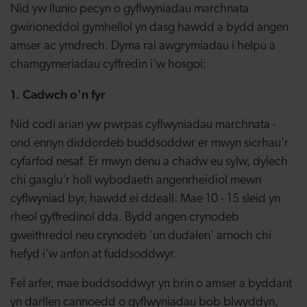
Nid yw llunio pecyn o gyflwyniadau marchnata
gwirioneddol gymhellol yn dasg hawdd a bydd angen
amser ac ymdrech. Dyma rai awgrymiadau i helpu a
chamgymeriadau cyffredin i'w hosgoi:
1. Cadwch o'n fyr
Nid codi arian yw pwrpas cyflwyniadau marchnata -
ond ennyn diddordeb buddsoddwr er mwyn sicrhau'r
cyfarfod nesaf. Er mwyn denu a chadw eu sylw, dylech
chi gasglu'r holl wybodaeth angenrheidiol mewn
cyflwyniad byr, hawdd ei ddeall. Mae 10 - 15 sleid yn
rheol gyffredinol dda. Bydd angen crynodeb
gweithredol neu crynodeb 'un dudalen' arnoch chi
hefyd i'w anfon at fuddsoddwyr.
Fel arfer, mae buddsoddwyr yn brin o amser a byddant
yn darllen cannoedd o gyflwyniadau bob blwyddyn,