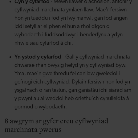
Cyn y cyfarfod
- Mewn llawer o achosion, anfonir y
cyflwyniad marchnata ymlaen llaw. Mae'r fersiwn
hon yn tueddu i fod yn fwy manwl, gan fod angen
iddi sefyll ar ei phen ei hun a rhoi digon o
wybodaeth i fuddsoddwyr i benderfynu a ydyn
nhw eisiau cyfarfod â chi.
Yn ystod y cyfarfod
- Gall y cyflwyniad marchnata
chwarae rhan bwysig hefyd yn y cyflwyniad byw.
Yma, mae'n gweithredu fel canllaw gweledol i
gefnogi eich cyflwyniad. Dylai'r fersiwn hon fod yn
ysgafnach o ran testun, gan ganiatáu ichi siarad am
y pwyntiau allweddol heb orlethu'ch cynulleidfa â
gormod o wybodaeth.
8 awgrym ar gyfer creu cyflwyniad
marchnata pwerus