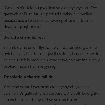
Dyma un o'r sleidiau pwysicaf yn eich cyflwyniad. Oes
gennych chi'r sgiliau a'r profiad i gyflawni'r cynllun
busnes, neu a fydd cost ychwanegol fawr i'r busnes
drwy ymgynghorwyr?
Bwrdd a chynghorwyr
Yn aml, dyma un o'r ffyrdd mwyaf danbrisiedig o lenwi
bylchau yn y tîm rheoli a gwella safon y busnes. Enwch
aelodau eich bwrdd a'ch cynghorwyr ac amlinellwch y
profiad maen nhw'n ei gynnig.
Trosoledd a cherrig milltir
Y person gorau i werthuso eich cynnyrch yw eich
cwsmer. Os gallwch chi ddarparu tystiolaeth bod galw
am eich cynnyrch, bydd hyn yn rhoi hyder i'r