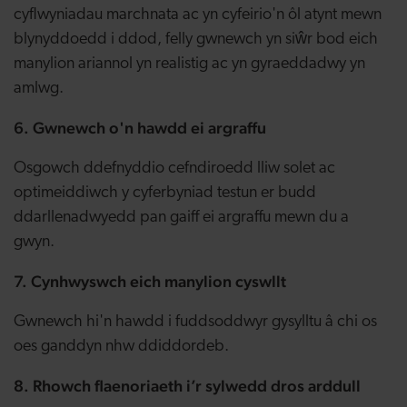
cyflwyniadau marchnata ac yn cyfeirio'n ôl atynt mewn
blynyddoedd i ddod, felly gwnewch yn siŵr bod eich
manylion ariannol yn realistig ac yn gyraeddadwy yn
amlwg.
6. Gwnewch o'n hawdd ei argraffu
Osgowch ddefnyddio cefndiroedd lliw solet ac
optimeiddiwch y cyferbyniad testun er budd
ddarllenadwyedd pan gaiff ei argraffu mewn du a
gwyn.
7. Cynhwyswch eich manylion cyswllt
Gwnewch hi'n hawdd i fuddsoddwyr gysylltu â chi os
oes ganddyn nhw ddiddordeb.
8. Rhowch flaenoriaeth i’r sylwedd dros arddull