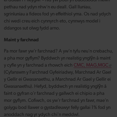
ei ddeall i'r lleygwr – nid yw pobl yn buddsoddi mewn
pethau nad ydyn nhw'n eu deall. Gall lluniau,
sgrinluniau a fideos fod yn effeithiol yma. Os nad ydych
chi wedi creu eich cynnyrch eto, cynnwys model i
ddangos sut olwg fydd arno.
Maint y farchnad
Pa mor fawr yw'r farchnad? A yw'n tyfu neu'n crebachu,
a pha mor gyflym? Byddwch yn realistig ynglŷn â maint
y cyfle yn y farchnad a rhowch eich
CMC, MAG,MGC
(Cyfanswm y Farchnad Gyfeiriadwy, Marchnad Ar Gael
y Gellir ei Gwasanaethu, a Marchnad Ar Gael y Gellir ei
Gwasanaethu). Hefyd, byddwch yn realistig ynglŷn â
faint o gyfran o'r farchnad y gallwch ei chipio a pha
mor gyflym. Cofiwch, os yw'r farchnad yn fawr, mae'n
golygu bod llawer o gystadleuwyr felly gallai 1% fod yn
anoddach nag yr ydych chi'n meddwl.