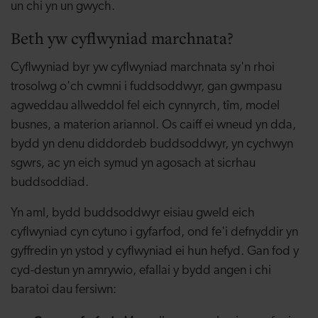
un chi yn un gwych.
Beth yw cyflwyniad marchnata?
Cyflwyniad byr yw cyflwyniad marchnata sy'n rhoi
trosolwg o'ch cwmni i fuddsoddwyr, gan gwmpasu
agweddau allweddol fel eich cynnyrch, tîm, model
busnes, a materion ariannol. Os caiff ei wneud yn dda,
bydd yn denu diddordeb buddsoddwyr, yn cychwyn
sgwrs, ac yn eich symud yn agosach at sicrhau
buddsoddiad.
Yn aml, bydd buddsoddwyr eisiau gweld eich
cyflwyniad cyn cytuno i gyfarfod, ond fe'i defnyddir yn
gyffredin yn ystod y cyflwyniad ei hun hefyd. Gan fod y
cyd-destun yn amrywio, efallai y bydd angen i chi
baratoi dau fersiwn: