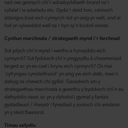
nad oes gennych chi'r adnabyddiaeth brand na'r
cyfalaf i'w adeiladu eto. Gyda'r sleid hon, ceisiwch
ddangos bod eich cynnyrch nid yn unig yn well, ond ei
fod yn sylweddol well na'r hyn sy'n bodoli eisoes.
Cynllun marchnata / strategaeth mynd i'r farchnad
Sut ydych chi'n mynd i werthu a hyrwyddo eich
cynnyrch? Sut fyddwch chi'n ymgysylltu â chwsmeriaid
targed ac yn eu cael i brynu eich cynnyrch? Os mai
'cyfryngau cymdeithasol' yn unig yw eich ateb, mae'n
debyg na chewch chi gyllid. Siaradwch am y
strategaethau marchnata a gwerthu y byddwch chi'n eu
defnyddio nawr, ac yn y dyfodol i gynnal y fantais
gystadleuol / rhwystr i fynediad y sonioch chi amdano
yn y sleid flaenorol.
Timau sefydlu