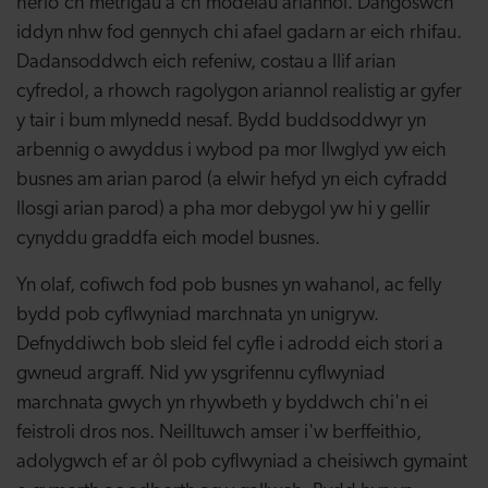
herio'ch metrigau a'ch modelau ariannol. Dangoswch
iddyn nhw fod gennych chi afael gadarn ar eich rhifau.
Dadansoddwch eich refeniw, costau a llif arian
cyfredol, a rhowch ragolygon ariannol realistig ar gyfer
y tair i bum mlynedd nesaf. Bydd buddsoddwyr yn
arbennig o awyddus i wybod pa mor llwglyd yw eich
busnes am arian parod (a elwir hefyd yn eich cyfradd
llosgi arian parod) a pha mor debygol yw hi y gellir
cynyddu graddfa eich model busnes.
Yn olaf, cofiwch fod pob busnes yn wahanol, ac felly
bydd pob cyflwyniad marchnata yn unigryw.
Defnyddiwch bob sleid fel cyfle i adrodd eich stori a
gwneud argraff. Nid yw ysgrifennu cyflwyniad
marchnata gwych yn rhywbeth y byddwch chi'n ei
feistroli dros nos. Neilltuwch amser i'w berffeithio,
adolygwch ef ar ôl pob cyflwyniad a cheisiwch gymaint