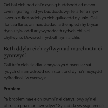
Oni bai eich bod chi'n cynnig buddsoddiad mewn
cwmni graffeg, nid yw buddsoddwyr fel arfer â rhyw
lawer o ddiddordeb yn eich galluoedd dylunio. Gall
ffontiau ffansi, animeiddiadau, a thempled rhy brysur
dynnu sylw oddi ar y wybodaeth rydych chi'n ei
chyflwyno. Dewiswch rywbeth syml a chlir.
Beth ddylai eich cyflwyniad marchnata ei
gynnwys?
Gall trefn eich sleidiau amrywio yn dibynnu ar sut
rydych chi am adrodd eich stori, ond dyma'r meysydd
cyffredinol i'w cynnwys:
Problem
Pa broblem mae eich cwmni'n ei datrys, pwy sy'n ei
phrofi, a pha mor fawr ydyw? Syniad da yw ysgrifennu'r