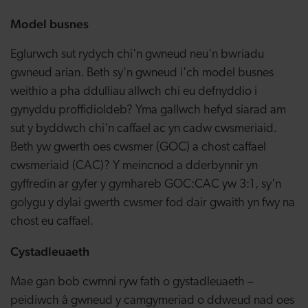
Model busnes
Eglurwch sut rydych chi'n gwneud neu'n bwriadu
gwneud arian. Beth sy'n gwneud i'ch model busnes
weithio a pha ddulliau allwch chi eu defnyddio i
gynyddu proffidioldeb? Yma gallwch hefyd siarad am
sut y byddwch chi'n caffael ac yn cadw cwsmeriaid.
Beth yw gwerth oes cwsmer (GOC) a chost caffael
cwsmeriaid (CAC)? Y meincnod a dderbynnir yn
gyffredin ar gyfer y gymhareb GOC:CAC yw 3:1, sy'n
golygu y dylai gwerth cwsmer fod dair gwaith yn fwy na
chost eu caffael.
Cystadleuaeth
Mae gan bob cwmni ryw fath o gystadleuaeth –
peidiwch â gwneud y camgymeriad o ddweud nad oes