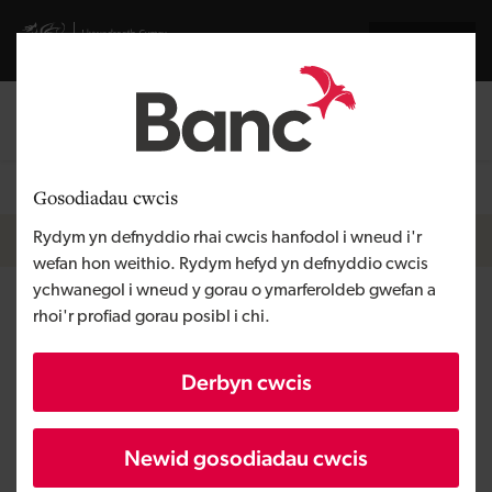
Skip to main content
Visit gov.wales website
English
Mewngofnodi
Search the
Llawlyfr sylfaenwyr
- wedi'i lunio gan ymchwil fanwl gyda
sylfaenwyr, buddsoddwyr ac arweinwyr ecosystemau ledled
Gosodiadau cwcis
Cymru a'r DU. Gallwch weld yr holl gynnwys
yma
.
Breadcrumb
Llawlyfr sylfaenwyr
Rydym yn defnyddio rhai cwcis hanfodol i wneud i'r
wefan hon weithio. Rydym hefyd yn defnyddio cwcis
ychwanegol i wneud y gorau o ymarferoldeb gwefan a
Sut i greu cyflwyniad
rhoi'r profiad gorau posibl i chi.
marchnata gwych i godi arian ar
Derbyn cwcis
gyfer busnes sy’n dechrau o’r
newydd
Newid gosodiadau cwcis