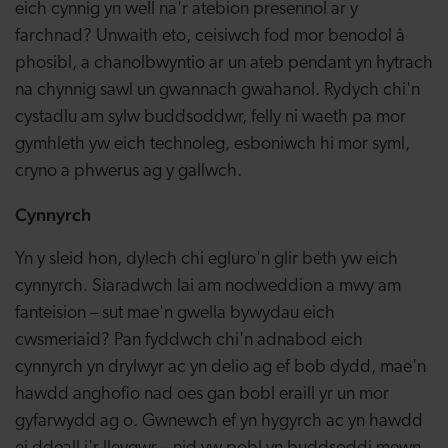
eich cynnig yn well na'r atebion presennol ar y
farchnad? Unwaith eto, ceisiwch fod mor benodol â
phosibl, a chanolbwyntio ar un ateb pendant yn hytrach
na chynnig sawl un gwannach gwahanol. Rydych chi'n
cystadlu am sylw buddsoddwr, felly ni waeth pa mor
gymhleth yw eich technoleg, esboniwch hi mor syml,
cryno a phwerus ag y gallwch.
Cynnyrch
Yn y sleid hon, dylech chi egluro'n glir beth yw eich
cynnyrch. Siaradwch lai am nodweddion a mwy am
fanteision – sut mae'n gwella bywydau eich
cwsmeriaid? Pan fyddwch chi'n adnabod eich
cynnyrch yn drylwyr ac yn delio ag ef bob dydd, mae'n
hawdd anghofio nad oes gan bobl eraill yr un mor
gyfarwydd ag o. Gwnewch ef yn hygyrch ac yn hawdd