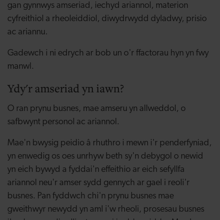
gan gynnwys amseriad, iechyd ariannol, materion
cyfreithiol a rheoleiddiol, diwydrwydd dyladwy, prisio
ac ariannu.
Gadewch i ni edrych ar bob un o'r ffactorau hyn yn fwy
manwl.
Ydy'r amseriad yn iawn?
O ran prynu busnes, mae amseru yn allweddol, o
safbwynt personol ac ariannol.
Mae'n bwysig peidio â rhuthro i mewn i'r penderfyniad,
yn enwedig os oes unrhyw beth sy'n debygol o newid
yn eich bywyd a fyddai'n effeithio ar eich sefyllfa
ariannol neu'r amser sydd gennych ar gael i reoli'r
busnes. Pan fyddwch chi'n prynu busnes mae
gweithwyr newydd yn aml i'w rheoli, prosesau busnes