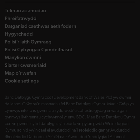
Telerau ac amodau
Phreifatrwydd
Datganiad caethwasiaeth fodern
Hygyrchedd
Polisi’r Iaith Gymraeg
Polisi Cyfryngau Cymdeithasol
Manylion cwmni
Siarter cwsmeriaid
Map o’r wefan
Cookie settings
Banc Datblygu Cymru ccc (Development Bank of Wales Plc) yw cwmni
daliannol Grŵp sy'n masnachu fel Banc Datblygu Cymru. Mae'r Grŵp yn
cynnwys nifer o is-gwmnïau sydd wedi'u cofrestru gydag enwau gan
gynnwys llythrennau cychwynnol yr enw BDC. Mae Banc Datblygu Cymru
ccc yn gwmni cyllid datblygu sy'n eiddo yn gyfan gwbl i Weinidogion
Cymru ac nid yw'n cael ei awdurdodi na'i reoleiddio gan yr Awdurdod
Rheoleiddio Darbodus (ARhD) na'r Awdurdod Ymddygiad Ariannol