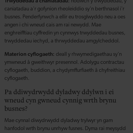
Trwyddedau a chaniatadau:
nodwch y trwyddedau, y
caniatadau a'r gofynion rheoleiddio sy'n berthnasol i'r
busnes. Penderfynwch a ellir eu trosglwyddo neu a oes
angen i chi wneud cais am rai newydd. Mae
enghreifftiau cyffredin yn cynnwys trwyddedau busnes,
trwyddedau iechyd, a thrwyddedau amgylcheddol.
Materion cyflogaeth:
deall y rhwymedigaethau sy'n
ymwneud â gweithwyr presennol. Adolygu contractau
cyflogaeth, buddion, a chydymffurfiaeth â chyfreithiau
cyflogaeth.
Pa ddiwydrwydd dyladwy ddylwn i ei
wneud cyn gwneud cynnig wrth brynu
busnes?
Mae cynnal diwydrwydd dyladwy trylwyr yn gam
hanfodol wrth brynu unrhyw fusnes. Dyma rai meysydd