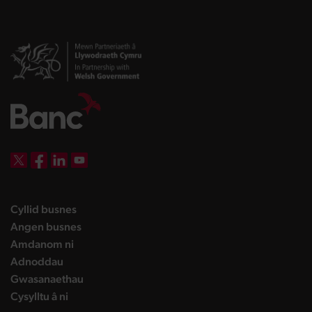
DBW on X
DBW on Facebook
DBW on LinkedIn
DBW on YouTube
landing page
Cyllid busnes
landing page
Angen busnes
landing page
Amdanom ni
landing page
Adnoddau
landing page
Gwasanaethau
landing page
Cysylltu â ni