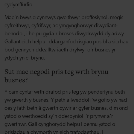
cydymffurfio.
Mae'n bwysig cynnwys gweithwyr proffesiynol, megis
cyfreithwyr, cyfrifwyr, ac ymgynghorwyr diwydiant-
benodol, i helpu gyda'r broses diwydrwydd dyladwy.
Gallant eich helpu i ddarganfod risgiau posibl a sicrhau
bod gennych ddealltwriaeth drylwyr o'r busnes yr
ydych yn ei brynu.
Sut mae negodi pris teg wrth brynu
busnes?
Y cam cyntaf wrth drafod pris teg yw penderfynu beth
yw gwerth y busnes. Y peth allweddol i'w gofio yw nad
oes y fath beth â gwerth cywir ar gyfer busnes, dim ond
ystod o werthoedd sy'n dderbyniol i'r prynwr a'r
gwerthwr. Gall cynghorydd helpu i bennu ystod o
brisiadau a chymorth yn eich trafodaethau. I