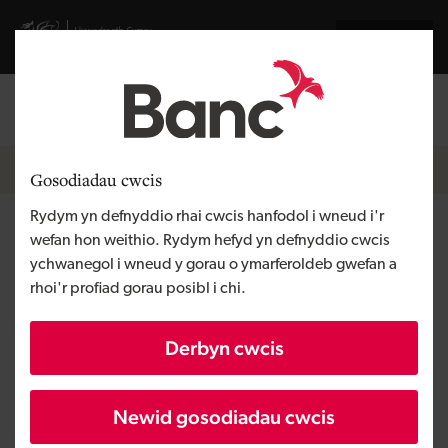
Skip to main content
Visit gov.wales website
English
Mewngofnodi
Search the
Breadcrumb
Prynu busnes
Gosodiadau cwcis
Rydym yn defnyddio rhai cwcis hanfodol i wneud i'r
Sut i brynu busnes
wefan hon weithio. Rydym hefyd yn defnyddio cwcis
ychwanegol i wneud y gorau o ymarferoldeb gwefan a
rhoi'r profiad gorau posibl i chi.
Wedi ei gyhoeddi:
Derbyn cwcis
12/07/2023
Newidwyd:
Newid gosodiadau cwcis
15/05/2024