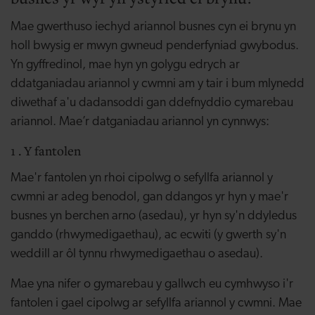
Mae gwerthuso iechyd ariannol busnes cyn ei brynu yn
holl bwysig er mwyn gwneud penderfyniad gwybodus.
Yn gyffredinol, mae hyn yn golygu edrych ar
ddatganiadau ariannol y cwmni am y tair i bum mlynedd
diwethaf a'u dadansoddi gan ddefnyddio cymarebau
ariannol. Mae’r datganiadau ariannol yn cynnwys:
1 .
Y fantolen
Mae'r fantolen yn rhoi cipolwg o sefyllfa ariannol y
cwmni ar adeg benodol, gan ddangos yr hyn y mae'r
busnes yn berchen arno (asedau), yr hyn sy'n ddyledus
ganddo (rhwymedigaethau), ac ecwiti (y gwerth sy'n
weddill ar ôl tynnu rhwymedigaethau o asedau).
Mae yna nifer o gymarebau y gallwch eu cymhwyso i'r
fantolen i gael cipolwg ar sefyllfa ariannol y cwmni. Mae