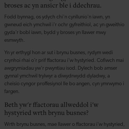
broses ac yn ansicr ble i ddechrau.
Fodd bynnag, os ydych chi'n
cynllunio'n
iawn, yn
gwneud eich ymchwil i'r ochr gyfreithiol, ac yn gweithio
gyda'r bobl iawn, bydd y broses yn llawer mwy
esmwyth.
Yn yr erthygl hon ar sut i brynu busnes, rydym wedi
crynhoi rhai o'r prif ffactorau i'w hystyried. Cofiwch mai
awgrymiadau yw'r pwyntiau isod. Dylech bob amser
gynnal ymchwil trylwyr a diwydrwydd dyladwy, a
cheisio cyngor proffesiynol lle bo angen, cyn ymrwymo i
fargen.
Beth yw'r ffactorau allweddol i'w
hystyried wrth brynu busnes?
Wrth brynu busnes, mae llawer o ffactorau i'w hystyried,