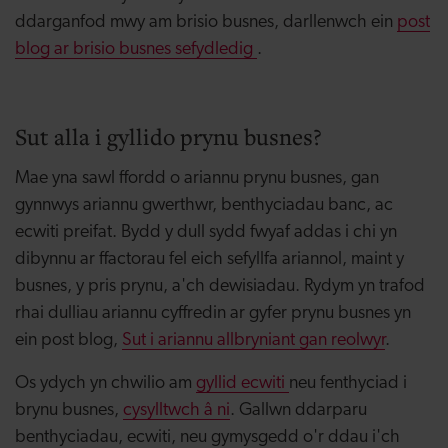
ddarganfod mwy am brisio busnes, darllenwch ein
post
blog ar brisio busnes sefydledig
.
Sut alla i gyllido prynu busnes?
Mae yna sawl ffordd o ariannu prynu busnes, gan
gynnwys ariannu gwerthwr, benthyciadau banc, ac
ecwiti preifat. Bydd y dull sydd fwyaf addas i chi yn
dibynnu ar ffactorau fel eich sefyllfa ariannol, maint y
busnes, y pris prynu, a'ch dewisiadau. Rydym yn trafod
rhai dulliau ariannu cyffredin ar gyfer prynu busnes yn
ein post blog,
Sut i ariannu allbryniant gan reolwyr
.
Os ydych yn chwilio am
gyllid ecwiti
neu fenthyciad i
brynu busnes,
cysylltwch
â ni
. Gallwn ddarparu
benthyciadau, ecwiti, neu gymysgedd o'r ddau i'ch