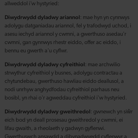
allweddol i’w hystyried:
Diwydrwydd dyladwy ariannol
: mae hyn yn cynnwys
adolygu datganiadau ariannol, fel y trafodwyd uchod, i
asesu iechyd ariannol y cwmni, a gwerthuso asedau'r
cwmni, gan gynnwys rhestr eiddo, offer ac eiddo, i
bennu eu gwerth a'u cyflwr.
Diwydrwydd dyladwy cyfreithiol
: mae archwilio
strwythur cyfreithiol y busnes, adolygu contractau a
chytundebau, gwerthuso hawliau eiddo deallusol, a
nodi unrhyw anghydfodau cyfreithiol parhaus neu
bosibl, yn rhai o'r agweddau cyfreithiol i'w hystyried.
Diwydrwydd dyladwy gweithredol
: gwnewch yn siŵr
eich bod yn deall prosesau gweithredol y cwmni, ei
lifau gwaith, a rheolaeth y gadwyn gyflenwi.
Gwerthuswch ansawdd a dibynadwyedd cyflenwyr a