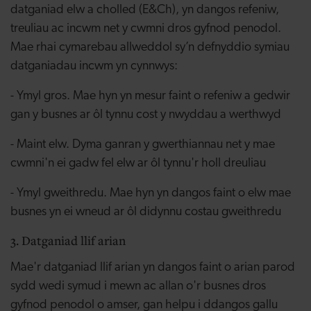
datganiad elw a cholled (E&Ch), yn dangos refeniw,
treuliau ac incwm net y cwmni dros gyfnod penodol.
Mae rhai cymarebau allweddol sy’n defnyddio symiau
datganiadau incwm yn cynnwys:
- Ymyl gros. Mae hyn yn mesur faint o refeniw a gedwir
gan y busnes ar ôl tynnu cost y nwyddau a werthwyd
- Maint elw. Dyma ganran y gwerthiannau net y mae
cwmni'n ei gadw fel elw ar ôl tynnu'r holl dreuliau
- Ymyl gweithredu. Mae hyn yn dangos faint o elw mae
busnes yn ei wneud ar ôl didynnu costau gweithredu
3. Datganiad llif arian
Mae'r datganiad llif arian yn dangos faint o arian parod
sydd wedi symud i mewn ac allan o'r busnes dros
gyfnod penodol o amser, gan helpu i ddangos gallu