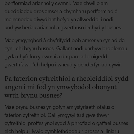
berfformiad ariannol y cwmni. Mae chwilio am
dueddiadau dros amser a chymharu perfformiad â
meincnodau diwydiant hefyd yn allweddol i nodi
unrhyw heriau ariannol a gwerthuso iechyd y busnes.
Mae ymgynghori â chyfrifydd bob amser yn syniad da
cyn i chi brynu busnes. Gallant nodi unrhyw broblemau
gyda chyfrifon y cwmni a darparu arbenigedd
gwerthfawr i'ch helpu i wneud y penderfyniad cywir.
Pa faterion cyfreithiol a rheoleiddiol sydd
angen i mi fod yn ymwybodol ohonynt
wrth brynu busnes?
Mae prynu busnes yn gofyn am ystyriaeth ofalus o
faterion cyfreithiol. Gall ymgysylltu â gweithwyr
cyfreithiol proffesiynol sydd â phrofiad o gaffael busnes
eich helpu i lywio cymhlethdodau’r broses a lliniaru