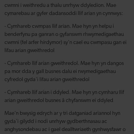
cwmni i weithredu a thalu unrhyw ddyledion. Mae
cymarebau ar gyfer dadansoddi llif arian yn cynnwys:
- Cymhareb cwmpas llif arian. Mae hyn yn helpu i
benderfynu pa ganran o gyfanswm rhwymedigaethau
cwmni (fel arfer hirdymor) sy'n cael eu cwmpasu gan ei
lifau arian gweithredol
- Cymhareb llif arian gweithredol. Mae hyn yn dangos
pa mor dda y gall busnes dalu ei rwymedigaethau
cyfredol gyda'i lifau arian gweithredol
- Cymhareb llif arian i ddyled. Mae hyn yn cymharu llif
arian gweithredol busnes â chyfanswm ei ddyled
Mae'n bwysig edrych ar y tri datganiad ariannol hyn
gyda'i gilydd i nodi unrhyw gydberthnasau ac
anghysondebau ac i gael dealltwriaeth gynhwysfawr o