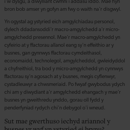
i'w dysgu, a diwylliant cwmni i addasu iddo. Mae hyn
bron bob amser yn gofyn am fwy o waith na'r disgwyl.
Yn ogystal ag ystyried eich amgylchiadau personol,
dylech ddadansoddi'r macro-amgylchedd a'r micro-
amgylchedd presennol. Mae'r macro-amgylchedd yn
cyfeirio at y ffactorau allanol eang sy'n effeithio ar y
busnes, gan gynnwys ffactorau cymdeithasol,
economaidd, technolegol, amgylcheddol, gwleidyddol
a chyfreithiol, tra bod y micro-amgylchedd yn cynnwys
ffactorau sy'n agosach at y busnes, megis cyflenwyr,
cystadleuwyr a chwsmeriaid. Po fwyaf gwybodus ydych
chi am y diwydiant a'r amgylchedd ehangach y mae'r
busnes yn gweithredu ynddo, gorau oll fydd y
penderfyniad rydych chi'n debygol o'i wneud.
Sut mae gwerthuso iechyd ariannol y
busnes yr wyf yn ystyried ei brynu?