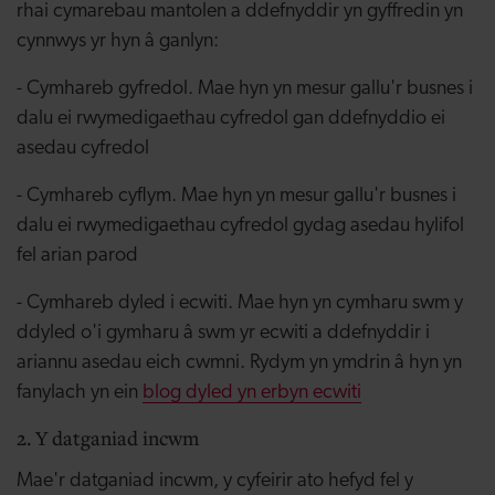
rhai cymarebau mantolen a ddefnyddir yn gyffredin yn
cynnwys yr hyn â ganlyn:
- Cymhareb gyfredol. Mae hyn yn mesur gallu'r busnes i
dalu ei rwymedigaethau cyfredol gan ddefnyddio ei
asedau cyfredol
- Cymhareb cyflym. Mae hyn yn mesur gallu'r busnes i
dalu ei rwymedigaethau cyfredol gydag asedau hylifol
fel arian parod
- Cymhareb dyled i ecwiti. Mae hyn yn cymharu swm y
ddyled o'i gymharu â swm yr ecwiti a ddefnyddir i
ariannu asedau eich cwmni. Rydym yn ymdrin â hyn yn
fanylach yn ein
blog dyled yn erbyn ecwiti
2. Y datganiad incwm
Mae'r datganiad incwm, y cyfeirir ato hefyd fel y