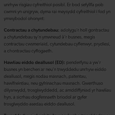
unrhyw risgiau cyfreithiol posibl. Er bod sefyllfa pob
cwmni yn unigryw, dyma rai meysydd cyfreithiol i fod yn
ymwybodol ohonynt:
Contractau a chytundebau:
adolygu'r holl gontractau
a chytundebau sy'n ymwneud â'r busnes, megis
contractau cwsmeriaid, cytundebau cyflenwyr, prydlesi,
a chontractau cyflogaeth.
Hawliau eiddo deallusol (ED):
penderfynu a yw'r
busnes yn berchen ar neu'n trwyddedu unrhyw eiddo
deallusol, megis nodau masnach, patentau,
hawlfreintiau, neu gyfrinachau masnach. Gwerthuso
dilysrwydd, trosglwyddedd, ac amddiffyniad yr hawliau
hyn, a sicrhau dogfennaeth briodol ar gyfer
trosglwyddo asedau eiddo deallusol.