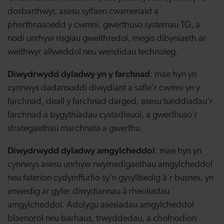
dosbarthwyr, asesu sylfaen cwsmeriaid a
pherthnasoedd y cwmni, gwerthuso systemau TG, a
nodi unrhyw risgiau gweithredol, megis dibyniaeth ar
weithwyr allweddol neu wendidau technoleg.
Diwydrwydd dyladwy yn y farchnad
: mae hyn yn
cynnwys dadansoddi diwydiant a safle'r cwmni yn y
farchnad, deall y farchnad darged, asesu tueddiadau'r
farchnad a bygythiadau cystadleuol, a gwerthuso'r
strategaethau marchnata a gwerthu.
Diwydrwydd dyladwy amgylcheddol
: mae hyn yn
cynnwys asesu unrhyw rwymedigaethau amgylcheddol
neu faterion cydymffurfio sy'n gysylltiedig â'r busnes, yn
enwedig ar gyfer diwydiannau â rheoliadau
amgylcheddol. Adolygu asesiadau amgylcheddol
blaenorol neu barhaus, trwyddedau, a chofnodion