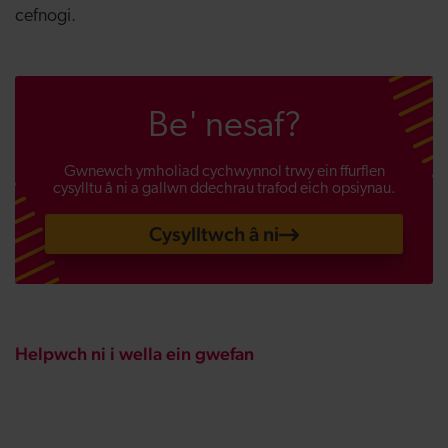
cefnogi.
Be' nesaf?
Gwnewch ymholiad cychwynnol trwy ein ffurflen
cysylltu â ni a gallwn ddechrau trafod eich opsiynau.
Cysylltwch â ni
Helpwch ni i wella ein gwefan