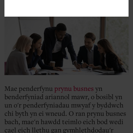
Prynu busnes
Mae penderfynu
prynu busnes
yn
benderfyniad ariannol mawr, o bosibl yn
un o'r penderfyniadau mwyaf y byddwch
chi byth yn ei wneud. O ran prynu busnes
bach, mae'n hawdd teimlo eich bod wedi
cael eich llethu gan gymhlethdodau'r