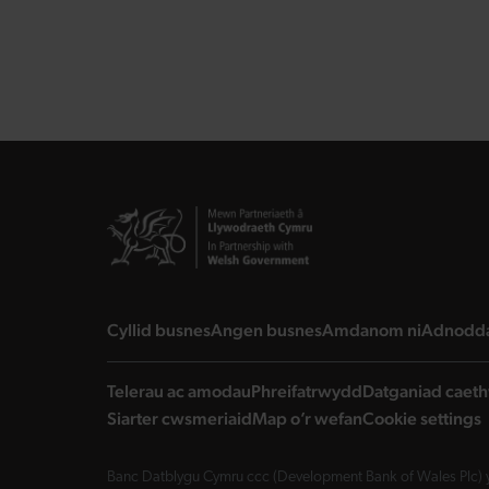
landing page
landing page
landing 
Cyllid busnes
Angen busnes
Amdanom ni
Adnodd
Telerau ac amodau
Phreifatrwydd
Datganiad caeth
Siarter cwsmeriaid
Map o’r wefan
Cookie settings
Banc Datblygu Cymru ccc (Development Bank of Wales Plc) y