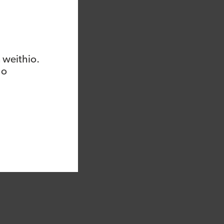
 weithio.
 o