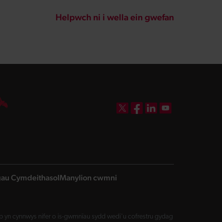
Helpwch ni i wella ein gwefan
DBW on X
DBW on Facebook
DBW on LinkedIn
DBW on YouTube
ngau Cymdeithasol
Manylion cwmni
yn cynnwys nifer o is-gwmnïau sydd wedi'u cofrestru gydag