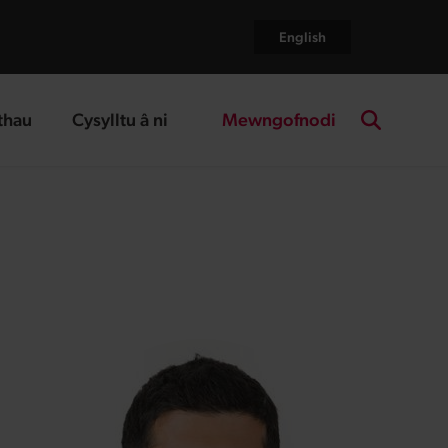
English
Mewngofnodi
thau
Cysylltu â ni
age
landing page
Search the