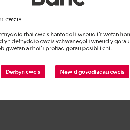
 mewn Biotechnoleg o Brifysgol DeMontfort.
u cwcis
fnyddio rhai cwcis hanfodol i wneud i'r wefan hon
Navid Falatoori y newyddion a’r
 yn defnyddio cwcis ychwanegol i wneud y gorau
 gwefan a rhoi'r profiad gorau posibl i chi.
digwyddiadau diweddaraf
Darllenwch y newyddion a'r blogiau
diweddaraf gan Navid Falatoori . Dewch i
Derbyn cwcis
Newid gosodiadau cwcis
wybod mwy am y digwyddiadau y byddant yn
eu mynychu.