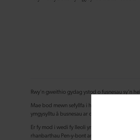
Rwy'n gweithio gydag ystod o fusnesau sy'n hel
Mae bod mewn sefyllfa i helpu busnesau Cymru i
ymgysylltu â busnesau ar draws pob sector ac 
Er fy mod i wedi fy lleoli yng Nghaerdydd, ry
rhanbarthau Pen-y-bont ar Ogwr, y Fro a'r Cy