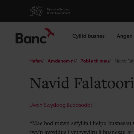
Skip to main content
Visit gov.wales website
Cyllid busnes
Angen 
landing page
landin
Breadcrumb
Hafan
Amdanom ni
Pobl a thimau
Navid Fal
Navid Falatoor
Uwch Swyddog Buddsoddi
Mae bod mewn sefyllfa i helpu busnesau C
rwy'n awyddus i ymgysylltu â busnesau ar 