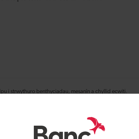
pu i strwythuro benthyciadau, mesanîn a chyllid ecwiti.
 dyfu a ffynnu yn eithriadol o foddhaol, ac rwy'n awyddus i
ar bob cam o'u twf.
dw i hefyd yn canolbwyntio ar nodi cyfleoedd buddsoddi yn
moedd, ar draws pob sector gwahanol.