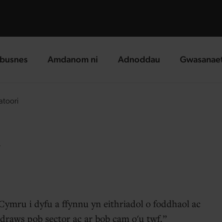
busnes
Amdanom ni
Adnoddau
Gwasanae
g page
landing page
landing page
landing p
atoori
i
ymru i dyfu a ffynnu yn eithriadol o foddhaol ac
draws pob sector ac ar bob cam o'u twf.