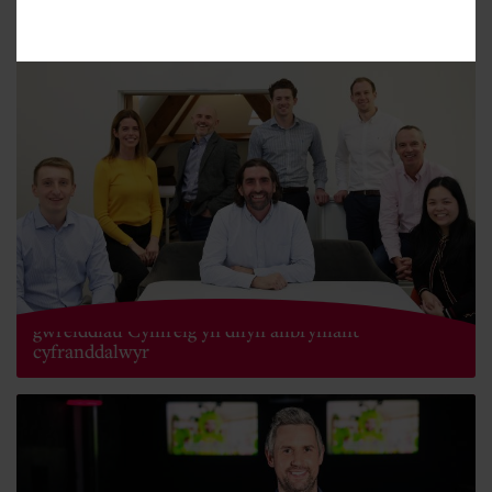
Ymgynghoriaeth adeiladu yn mynd yn ôl i'w
gwreiddiau Cymreig yn dilyn allbryniant
cyfranddalwyr