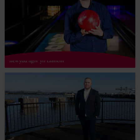
Adloniant i'r teulu cyfan wrth i gyfadeilad hamdden
newydd agor yn Llanelli