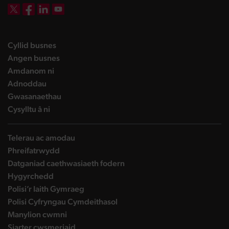
DBW on X
DBW on Facebook
DBW on LinkedIn
DBW on YouTube
landing page
Cyllid busnes
landing page
Angen busnes
landing page
Amdanom ni
landing page
Adnoddau
landing page
Gwasanaethau
landing page
Cysylltu â ni
Telerau ac amodau
Phreifatrwydd
Datganiad caethwasiaeth fodern
Hygyrchedd
Polisi’r Iaith Gymraeg
Polisi Cyfryngau Cymdeithasol
Manylion cwmni
Siarter cwsmeriaid