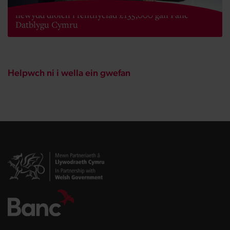
Gwasanaeth cyfrifeg Mazuma yn prynu swyddfeydd
newydd diolch i fenthyciad £135,000 gan Fanc
Datblygu Cymru
Helpwch ni i wella ein gwefan