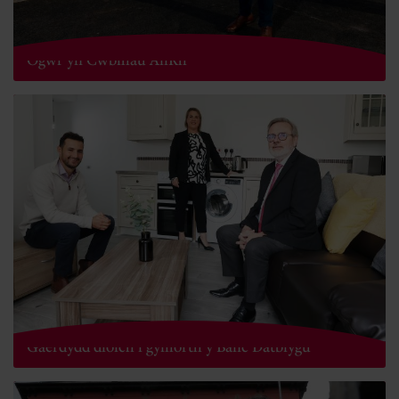
Integreiddiwr Technoleg Morol ym Mhen-Y-Bont Ar
Ogwr yn Cwblhau AllRh
Cwmni gofal yn cymryd camau cyntaf y tu allan i
Gaerdydd diolch i gymorth y Banc Datblygu