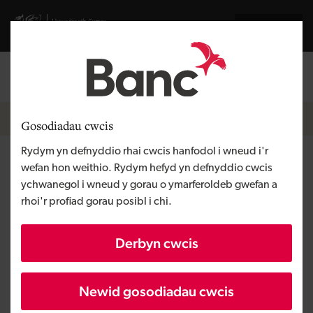
Skip to main content
Visit gov.wales website
English
Mewngofnodi
Search the
Breadcrumb
Hafan
Gosodiadau cwcis
Rydym yn defnyddio rhai cwcis hanfodol i wneud i'r
Newyddion
wefan hon weithio. Rydym hefyd yn defnyddio cwcis
ychwanegol i wneud y gorau o ymarferoldeb gwefan a
rhoi'r profiad gorau posibl i chi.
Darllenwch ein datganiadau i'r wasg
diweddaraf.
Derbyn cwcis
Hidlyddion
Newid gosodiadau cwcis