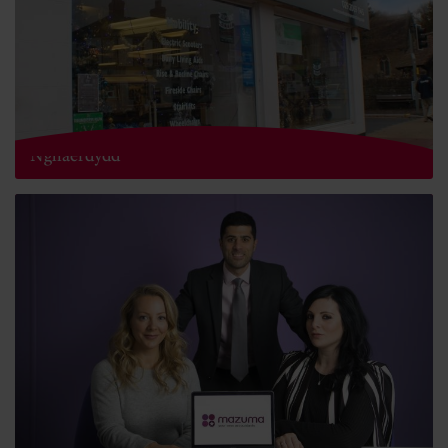
Snowdrop yn agor sip byw annibynol yng
Nghaerdydd