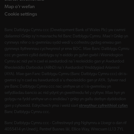
Map o’r wefan
Cookie settings
Banc Datblygu Cymru ccc (Development Bank of Wales Plc) yw cwmni
daliannol Grŵp sy'n masnachu fel Banc Datblygu Cymru. Mae'r Grŵp yn
cynnwys nifer o is-gwmnïau sydd wedi'u cofrestru gydag enwau gan
gynnwys llythrennau cychwynnol yr enw BDC. Mae Banc Datblygu Cymru
ccc yn gwmni cyllid datblygu sy'n eiddo yn gyfan gwbl i Weinidogion
Cymru ac nid yw'n cael ei awdurdodi na'i reoleiddio gan yr Awdurdod
Rheoleiddio Darbodus (ARhD) na'r Awdurdod Ymddygiad Ariannol
(AYA). Mae gan Fanc Datblygu Cymru (Banc Datblygu Cymru ccc) dri is-
gwmni sy'n cael eu hawdurdodi a'u rheoleiddio gan yr AYA. Sylwer nad
yw Banc Datblygu Cymru ccc nac unrhyw un o'i is-gwmnïau yn
sefydliadau bancio ac nid ydynt yn gweithredu fel y cyfryw. Mae hyn yn
golygu na fydd unrhyw un o endidau'r grŵp yn gallu derbyn dyddodion
strwythur cyfreithiol cyfan
gan y cyhoedd. Edrychwch yma i weld siart
Banc Datblygu Cymru ccc.
Banc Datblygu Cymru ccc - Cofrestrwyd yng Nghymru a Lloegr o dan rif
4055414 yn Uned J, Pentref Busnes Iâl, Ellice Way, Wrecsam LL13 7YL