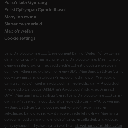
Polisi’r Iaith Gymraeg
Polisi Cyfryngau Cymdeithasol
Manylion cwmni
Siarter cwsmeriaid
Map o’r wefan
Cookie settings
Banc Datblygu Cymru ccc (Development Bank of Wales Plc) yw cwmni
daliannol Grŵp sy'n masnachu fel Banc Datblygu Cymru. Mae'r Grŵp yn
cynnwys nifer o is-gwmnïau sydd wedi'u cofrestru gydag enwau gan
gynnwys llythrennau cychwynnol yr enw BDC. Mae Banc Datblygu Cymru
ccc yn gwmni cyllid datblygu sy'n eiddo yn gyfan gwbl i Weinidogion
Cymru ac nid yw'n cael ei awdurdodi na'i reoleiddio gan yr Awdurdod
Rheoleiddio Darbodus (ARhD) na'r Awdurdod Ymddygiad Ariannol
(AYA). Mae gan Fanc Datblygu Cymru (Banc Datblygu Cymru ccc) dri is-
gwmni sy'n cael eu hawdurdodi a'u rheoleiddio gan yr AYA. Sylwer nad
yw Banc Datblygu Cymru ccc nac unrhyw un o'i is-gwmnïau yn
sefydliadau bancio ac nid ydynt yn gweithredu fel y cyfryw. Mae hyn yn
golygu na fydd unrhyw un o endidau'r grŵp yn gallu derbyn dyddodion
strwythur cyfreithiol cyfan
gan y cyhoedd. Edrychwch yma i weld siart