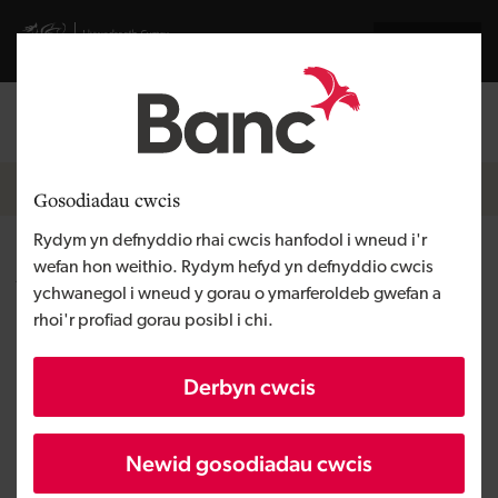
Skip to main content
Visit gov.wales website
English
Mewngofnodi
Search the
Breadcrumb
Hafan
Gosodiadau cwcis
Rydym yn defnyddio rhai cwcis hanfodol i wneud i'r
ACAI
wefan hon weithio. Rydym hefyd yn defnyddio cwcis
ychwanegol i wneud y gorau o ymarferoldeb gwefan a
rhoi'r profiad gorau posibl i chi.
Rhanbarth
Gogledd Cymru
Math o gyllid
Benthyciad
Derbyn cwcis
Angen y busnes
Tyfu busnes
Maint
BBaCh
Newid gosodiadau cwcis
Buddsoddiad
Dros £100,000