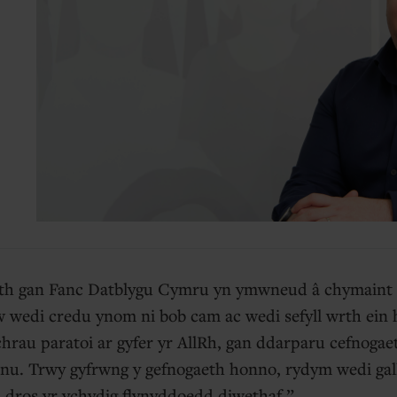
eth gan Fanc Datblygu Cymru yn ymwneud â chymaint
wedi credu ynom ni bob cam ac wedi sefyll wrth ein h
rau paratoi ar gyfer yr AllRh, gan ddarparu cefnogaet
nnu. Trwy gyfrwng y gefnogaeth honno, rydym wedi gal
 dros yr ychydig flynyddoedd diwethaf.