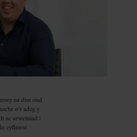
 mwy na dim ond
ochr o’r adeg y
h ac arweiniad i
lu cyflawni