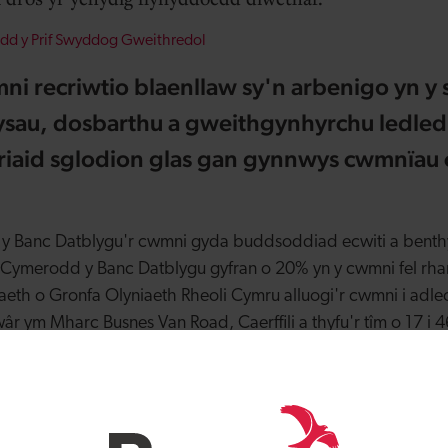
d y Prif Swyddog Gweithredol
i recriwtio blaenllaw sy'n arbenigo yn y 
rysau, dosbarthu a gweithgynhyrchu ledled
riaid sglodion glas gan gynnwys cwmnïau 
y Banc Datblygu'r cwmni gyda buddsoddiad ecwiti a benthyc
. Cymerodd y Banc Datblygu gyfran o 20% yn y cwmni fel rhan
aeth o Gronfa Olyniaeth Rheoli Cymru alluogi'r cwmni i adl
r ym Mharc Busnes Van Road, Caerffili a thyfu'r tîm o 17 i 4
dd newydd.
gyfradd rhedeg o tua £13 miliwn yn 2018 i £55 miliwn yn 20
ve Lanigan wedi prynu'r gyfran o 20% a gymerwyd gan y Banc