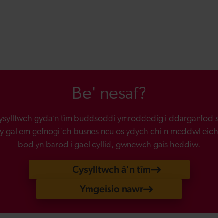
Be' nesaf?
ysylltwch gyda’n tîm buddsoddi ymroddedig i ddarganfod s
y gallem gefnogi'ch busnes neu os ydych chi'n meddwl eich
bod yn barod i gael cyllid, gwnewch gais heddiw.
Cysylltwch â'n tîm
Ymgeisio nawr