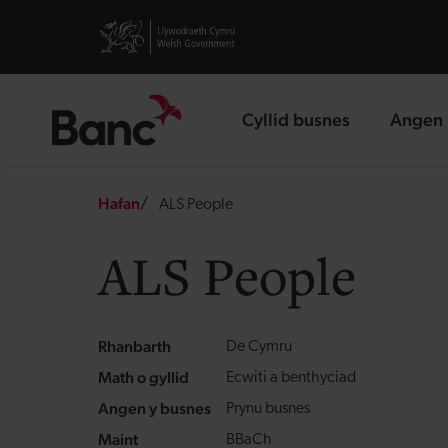
Skip to main content
Visit gov.wales website
Cyllid busnes
Angen 
landing page
landin
Breadcrumb
Hafan
ALS People
ALS People
Rhanbarth
De Cymru
Math o gyllid
Ecwiti a benthyciad
Angen y busnes
Prynu busnes
Maint
BBaCh