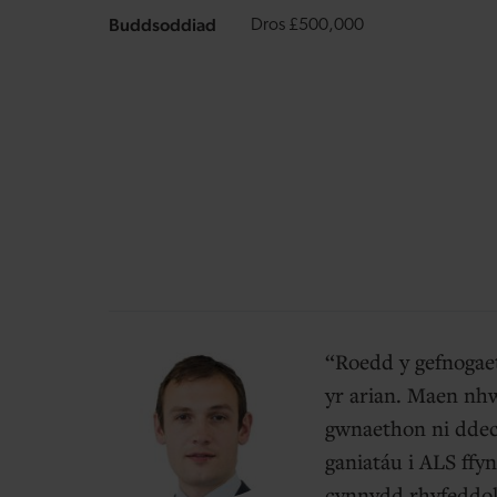
Buddsoddiad
Dros £500,000
Roedd y gefnoga
yr arian.
Maen nhw 
gwnaethon ni ddech
ganiatáu i ALS ffy
cynnydd rhyfeddol