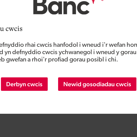
od i ganfod mwy.
u cwcis
fnyddio rhai cwcis hanfodol i wneud i'r wefan hon
 yn defnyddio cwcis ychwanegol i wneud y gorau
 gwefan a rhoi'r profiad gorau posibl i chi.
Derbyn cwcis
Newid gosodiadau cwcis