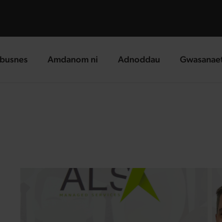
busnes
Amdanom ni
Adnoddau
Gwasanae
g page
landing page
landing page
landing p