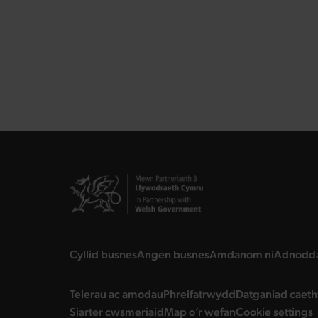
landing page
landing page
landing 
Cyllid busnes
Angen busnes
Amdanom ni
Adnodd
Telerau ac amodau
Phreifatrwydd
Datganiad caeth
Siarter cwsmeriaid
Map o’r wefan
Cookie settings