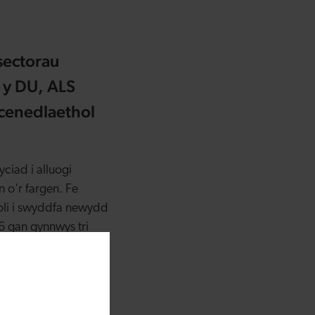
sectorau
 y DU, ALS
cenedlaethol
iad i alluogi
 o'r fargen. Fe
eoli i swyddfa newydd
6 gan gynnwys tri
21. Ers hynny mae'r
 Datblygu yn ôl.