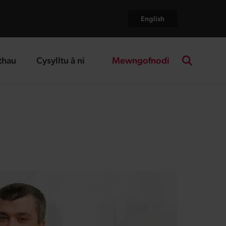
English
Mewngofnodi
thau
Cysylltu â ni
age
landing page
Search the