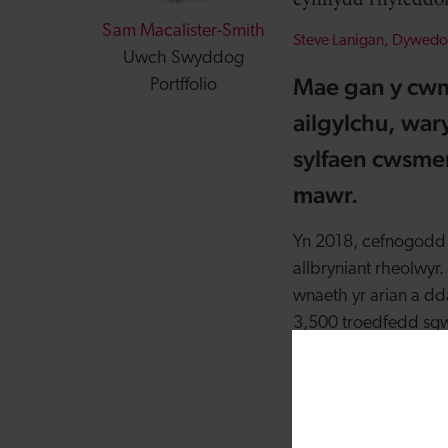
Sam Macalister-Smith
Steve Lanigan,
Dywedod
Uwch Swyddog
Mae gan y cwmn
Portffolio
ailgylchu, wa
sylfaen cwsme
mawr.
Yn 2018, cefnogodd 
allbryniant rheolwyr
wnaeth yr arian a dd
3,500 troedfedd sgwâ
chyfarwyddwr bwr
Mae ALS wedi tyfu o 
Prif Weithredwr Ste