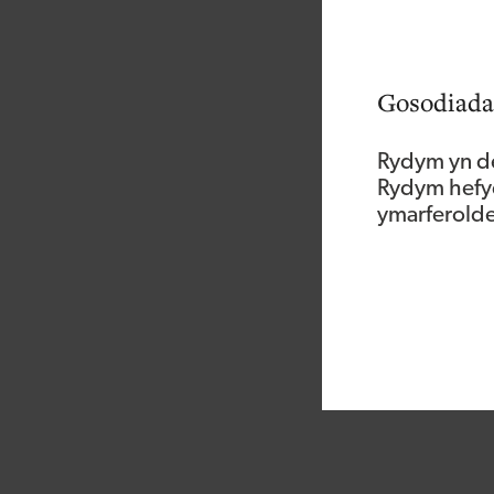
Gwyliwch y fideo is
Gosodiada
Rydym yn de
Rydym hefyd
ymarferoldeb