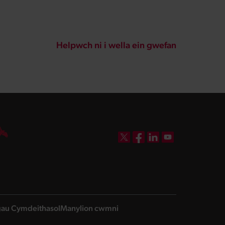
Helpwch ni i wella ein gwefan
DBW on X
DBW on Facebook
DBW on LinkedIn
DBW on YouTube
ngau Cymdeithasol
Manylion cwmni