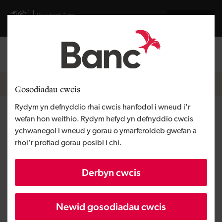
Skip to main content
Visit gov.wales website
English
Mewngofnodi
Search the
Breadcrumb
Hafan
Gosodiadau cwcis
Rydym yn defnyddio rhai cwcis hanfodol i wneud i'r
Bangor Tyre Services
wefan hon weithio. Rydym hefyd yn defnyddio cwcis
ychwanegol i wneud y gorau o ymarferoldeb gwefan a
rhoi'r profiad gorau posibl i chi.
Rhanbarth
Gogledd Cymru
Math o gyllid
Benthyciad
Derbyn cwcis
Angen y busnes
Prynu busnes
Maint
BBaCh
Newid gosodiadau cwcis
Buddsoddiad
Dros £100,000