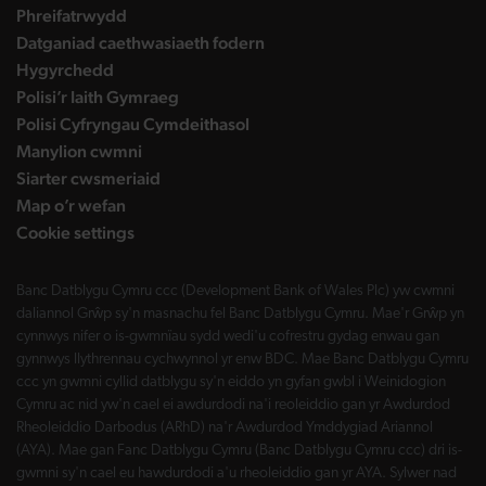
Phreifatrwydd
Datganiad caethwasiaeth fodern
Hygyrchedd
Polisi’r Iaith Gymraeg
Polisi Cyfryngau Cymdeithasol
Manylion cwmni
Siarter cwsmeriaid
Map o’r wefan
Cookie settings
Banc Datblygu Cymru ccc (Development Bank of Wales Plc) yw cwmni
daliannol Grŵp sy'n masnachu fel Banc Datblygu Cymru. Mae'r Grŵp yn
cynnwys nifer o is-gwmnïau sydd wedi'u cofrestru gydag enwau gan
gynnwys llythrennau cychwynnol yr enw BDC. Mae Banc Datblygu Cymru
ccc yn gwmni cyllid datblygu sy'n eiddo yn gyfan gwbl i Weinidogion
Cymru ac nid yw'n cael ei awdurdodi na'i reoleiddio gan yr Awdurdod
Rheoleiddio Darbodus (ARhD) na'r Awdurdod Ymddygiad Ariannol
(AYA). Mae gan Fanc Datblygu Cymru (Banc Datblygu Cymru ccc) dri is-
gwmni sy'n cael eu hawdurdodi a'u rheoleiddio gan yr AYA. Sylwer nad