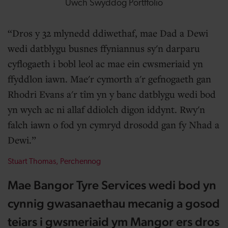
Uwch Swyddog Portffolio
Dros y 32 mlynedd ddiwethaf, mae Dad a Dewi
wedi datblygu busnes ffyniannus sy'n darparu
cyflogaeth i bobl leol ac mae ein cwsmeriaid yn
ffyddlon iawn. Mae'r cymorth a'r gefnogaeth gan
Rhodri Evans a'r tîm yn y banc datblygu wedi bod
yn wych ac ni allaf ddiolch digon iddynt. Rwy'n
falch iawn o fod yn cymryd drosodd gan fy Nhad a
Dewi.
Stuart Thomas,
Perchennog
Mae Bangor Tyre Services wedi bod yn
cynnig gwasanaethau mecanig a gosod
teiars i gwsmeriaid ym Mangor ers dros