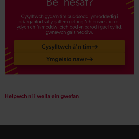
Be' nesaf?
Cysylltwch gyda’n tîm buddsoddi ymroddedig i
ddarganfod sut y gallem gefnogi'ch busnes neu os
ydych chi'n meddwl eich bod yn barod i gael cyllid,
gwnewch gais heddiw.
Cysylltwch â'n tîm
Ymgeisio nawr
Helpwch ni i wella ein gwefan