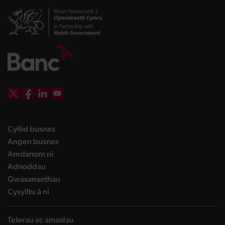
DBW on X
DBW on Facebook
DBW on LinkedIn
DBW on YouTube
landing page
Cyllid busnes
landing page
Angen busnes
landing page
Amdanom ni
landing page
Adnoddau
landing page
Gwasanaethau
landing page
Cysylltu â ni
Telerau ac amodau