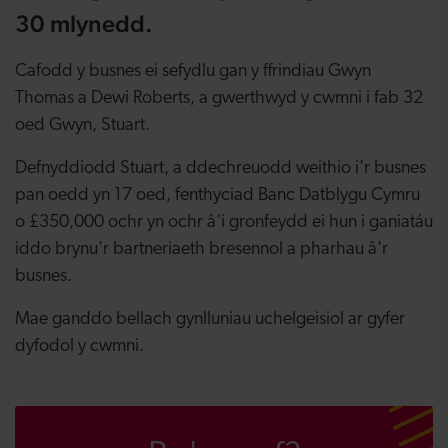
30 mlynedd.
Cafodd y busnes ei sefydlu gan y ffrindiau Gwyn
Thomas a Dewi Roberts, a gwerthwyd y cwmni i fab 32
oed Gwyn, Stuart.
Defnyddiodd Stuart, a ddechreuodd weithio i'r busnes
pan oedd yn 17 oed, fenthyciad Banc Datblygu Cymru
o £350,000 ochr yn ochr â'i gronfeydd ei hun i ganiatáu
iddo brynu'r bartneriaeth bresennol a pharhau â'r
busnes.
Mae ganddo bellach gynlluniau uchelgeisiol ar gyfer
dyfodol y cwmni.