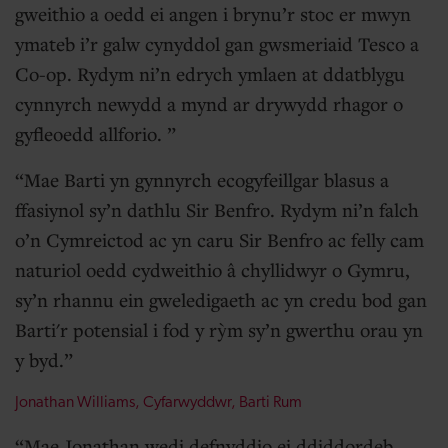
gweithio a oedd ei angen i brynu’r stoc er mwyn
ymateb i’r galw cynyddol gan gwsmeriaid Tesco a
Co-op. Rydym ni’n edrych ymlaen at ddatblygu
cynnyrch newydd a mynd ar drywydd rhagor o
gyfleoedd allforio.
Mae Barti yn gynnyrch ecogyfeillgar blasus a
ffasiynol sy’n dathlu Sir Benfro. Rydym ni’n falch
o’n Cymreictod ac yn caru Sir Benfro ac felly cam
naturiol oedd cydweithio â chyllidwyr o Gymru,
sy’n rhannu ein gweledigaeth ac yn credu bod gan
Barti'r potensial i fod y rỳm sy’n gwerthu orau yn
y byd.
Jonathan Williams, Cyfarwyddwr, Barti Rum
Mae Jonathan wedi defnyddio ei ddiddordeb