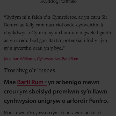
Swyddog Portffolio
Rydym ni’n falch o’n Cymreictod ac yn caru Sir
Benfro ac felly cam naturiol oedd cydweithio â
chyllidwyr o Gymru, sy’n rhannu ein gweledigaeth
ac yn credu bod gan Barti'r potensial i fod y rỳm
sy’n gwerthu orau yn y byd.
Jonathan Williams, Cyfarwyddwr, Barti Rum
Trosolwg o’r busnes
Mae
Barti Rum
yn arbenigo mewn
creu rỳm sbeislyd premiwm sy’n llawn
cynhwysion unigryw o arfordir Penfro.
Mae’r cwmni’n cymysgu rỳm o’r ansawdd uchaf o’r