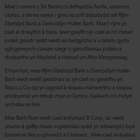
Mae'r cwmni o Sir Benfro’n defnyddio fanila, sinamon,
clofau, a sitrws melys i greu eu prif ddiodydd sef Rỳm
Sbeislyd Barti a Gwirodlyn Hufen Barti. Mae’r rỳm yn
cael ei drwytho â bara lawr gwyllt cyn cael ei roi mewn
poteli gwydr sydd wedi eu hailgylchu a’u labelu gyda
sgil-gynnyrch cansen siwgr o ganolfannau potelu a
dosbarthu yn Neyland a Hensol ym Mro Morgannwg.
Erbyn hyn, mae Rỳm Sbeislyd Barti a Gwirodlyn Hufen
Barti wedi ennill gwobrau ac yn cael eu gwerthu yn
Tesco a Co-op yn ogystal â siopau manwerthu a siopau
annibynnol ym mhob rhan o Gymru. Gallwch chi hefyd
archebu ar-lein.
Mae Barti Rum wedi cael ardystiad B Corp, ac wedi
ymuno â grŵp mawr o gwmnïau sydd yn ailwampio byd
busnes er lles y cyhoedd a’r blaned. Mae cael ardystiad