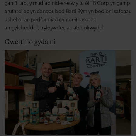
gan B Lab, y mudiad nid-er-elw y tu ôl i B Corp yn gamp
aruthrol ac yn dangos bod Barti Rỳm yn bodloni safonau
uchel o ran perfformiad cymdeithasol ac
amgylcheddol, tryloywder, ac atebolrwydd.
Gweithio gyda ni