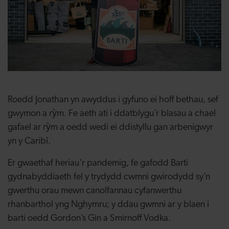
Roedd Jonathan yn awyddus i gyfuno ei hoff bethau, sef
gwymon a rỳm. Fe aeth ati i ddatblygu’r blasau a chael
gafael ar rỳm a oedd wedi ei ddistyllu gan arbenigwyr
yn y Caribî.
Er gwaethaf heriau'r pandemig, fe gafodd Barti
gydnabyddiaeth fel y trydydd cwmni gwirodydd sy’n
gwerthu orau mewn canolfannau cyfanwerthu
rhanbarthol yng Nghymru; y ddau gwmni ar y blaen i
barti oedd Gordon’s Gin a Smirnoff Vodka.