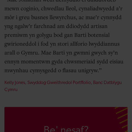
mewn coginio, chwedlau lleol, cynaliadwyedd a’r
môr i greu busnes llewyrchus, ac mae’r cynnydd
yng ngalw’r farchnad am ddiodydd artisan
premiwm yn golygu bod gan Barti botensial
gwirioneddol i fod yn stori allforio lwyddiannus
arall o Gymru. Mae Barti yn gwmni gwych sy’n
ennyn momentwm gyda chwsmeriaid sydd eisiau
mwynhau cymysgedd o flasau unigryw.
Kelly Jones, Swyddog Gweithredol Portffolio, Banc Datblygu
Cymru
Be' nesaf?