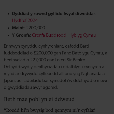
Dyddiad y rownd gyllido fwyaf diweddar
:
Hydfref 2024
Maint
: £200,000
Y Gronfa
:
Cronfa Buddsoddi Hyblyg Cymru
Er mwyn cynyddu cynhyrchiant, cafodd Barti
fuddsoddiad o £200,000 gan Fanc Datblygu Cymru, a
benthyciad o £27,000 gan Loteri Sir Benfro.
Defnyddiwyd y benthyciadau i ddatblygu cynnyrch a
mynd ar drywydd cyfleoedd allforio yng Nghanada a
Japan, ac i adeiladu bar symudol i’w ddefnyddio mewn
digwyddiadau awyr agored.
Beth mae pobl yn ei ddweud
Roedd hi’n bwysig bod gennym ni’r cyfalaf