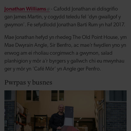
Jonathan Williams
- Cafodd Jonathan ei ddisgrifio
gan James Martin, y cogydd teledu fel ‘dyn gwallgof y
gwymon’. Fe sefydlodd Jonathan Barti Rum yn haf 2017.
Mae Jonathan hefyd yn rhedeg The Old Point House, ym
Mae Dwyrain Angle, Sir Benfro, ac mae’r fwydlen yno yn
enwog am ei rholiau corgimwch a gwymon, salad
planhigion y môr a’r byrgers y gallwch chi eu mwynhau
ger y môr yn ‘Café Môr’ yn Angle ger Penfro.
Pwrpas y busnes