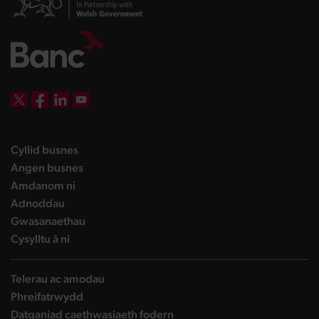
DBW on X
DBW on Facebook
DBW on LinkedIn
DBW on YouTube
landing page
Cyllid busnes
landing page
Angen busnes
landing page
Amdanom ni
landing page
Adnoddau
landing page
Gwasanaethau
landing page
Cysylltu â ni
Telerau ac amodau
Phreifatrwydd
Datganiad caethwasiaeth fodern