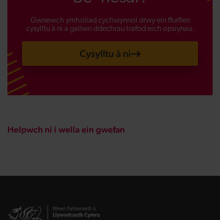
Gwnewch ymholiad cychwynnol drwy ein ffurflen
cysylltu â ni a gallwn ddechrau trafod eich opsiynau.
Cysylltu â ni
Helpwch ni i wella ein gwefan