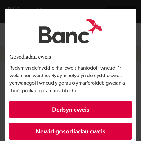
Skip to main content
Visit gov.wales website
English
Mewngofnodi
Search the
Breadcrumb
Hafan
Gosodiadau cwcis
Rydym yn defnyddio rhai cwcis hanfodol i wneud i'r
Barti Rum
wefan hon weithio. Rydym hefyd yn defnyddio cwcis
ychwanegol i wneud y gorau o ymarferoldeb gwefan a
rhoi'r profiad gorau posibl i chi.
Rhanbarth
Gorllewin Cymru
Math o gyllid
Benthyciad
Derbyn cwcis
Angen y busnes
Tyfu busnes
Maint
BBaCh
Newid gosodiadau cwcis
Buddsoddiad
Dros £100,000