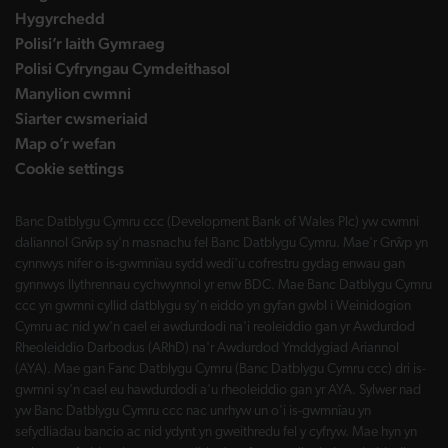
Hygyrchedd
Polisi’r Iaith Gymraeg
Polisi Cyfryngau Cymdeithasol
Manylion cwmni
Siarter cwsmeriaid
Map o’r wefan
Cookie settings
Banc Datblygu Cymru ccc (Development Bank of Wales Plc) yw cwmni
daliannol Grŵp sy'n masnachu fel Banc Datblygu Cymru. Mae'r Grŵp yn
cynnwys nifer o is-gwmnïau sydd wedi'u cofrestru gydag enwau gan
gynnwys llythrennau cychwynnol yr enw BDC. Mae Banc Datblygu Cymru
ccc yn gwmni cyllid datblygu sy'n eiddo yn gyfan gwbl i Weinidogion
Cymru ac nid yw'n cael ei awdurdodi na'i reoleiddio gan yr Awdurdod
Rheoleiddio Darbodus (ARhD) na'r Awdurdod Ymddygiad Ariannol
(AYA). Mae gan Fanc Datblygu Cymru (Banc Datblygu Cymru ccc) dri is-
gwmni sy'n cael eu hawdurdodi a'u rheoleiddio gan yr AYA. Sylwer nad
yw Banc Datblygu Cymru ccc nac unrhyw un o'i is-gwmnïau yn
sefydliadau bancio ac nid ydynt yn gweithredu fel y cyfryw. Mae hyn yn