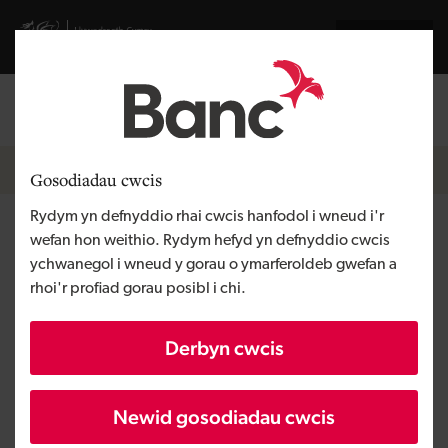
Skip to main content
Visit gov.wales website
English
Mewngofnodi
Search the
Breadcrumb
Hafan
Gosodiadau cwcis
Rydym yn defnyddio rhai cwcis hanfodol i wneud i'r
Coastline Coaches
wefan hon weithio. Rydym hefyd yn defnyddio cwcis
ychwanegol i wneud y gorau o ymarferoldeb gwefan a
rhoi'r profiad gorau posibl i chi.
Rhanbarth
Gogledd Cymru
Math o gyllid
Micro fenthyciad
Derbyn cwcis
Angen y busnes
Tyfu busnes
Maint
BBaCh
Newid gosodiadau cwcis
Buddsoddiad
O dan £100,000