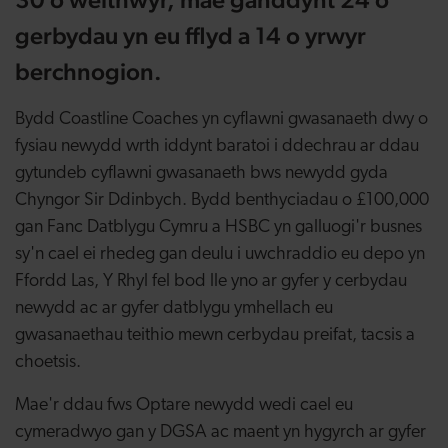
gerbydau yn eu fflyd a 14 o yrwyr
berchnogion.
Bydd
Coastline Coaches
yn cyflawni gwasanaeth dwy o
fysiau newydd wrth iddynt baratoi i ddechrau ar ddau
gytundeb cyflawni gwasanaeth bws newydd gyda
Chyngor Sir Ddinbych. Bydd benthyciadau o £100,000
gan Fanc Datblygu Cymru a HSBC yn galluogi'r busnes
sy'n cael ei rhedeg gan deulu i uwchraddio eu depo yn
Ffordd Las, Y Rhyl fel bod lle yno ar gyfer y cerbydau
newydd ac ar gyfer datblygu ymhellach eu
gwasanaethau teithio mewn cerbydau preifat, tacsis a
choetsis.
Mae'r ddau fws Optare newydd wedi cael eu
cymeradwyo gan y DGSA ac maent yn hygyrch ar gyfer