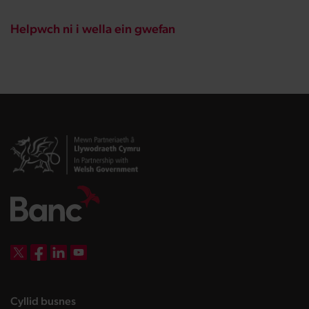
Helpwch ni i wella ein gwefan
DBW on X
DBW on Facebook
DBW on LinkedIn
DBW on YouTube
landing page
Cyllid busnes