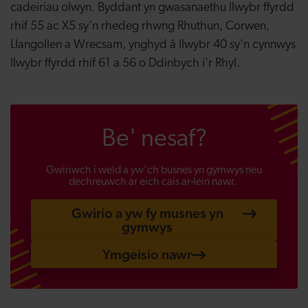
cadeiriau olwyn. Byddant yn gwasanaethu llwybr ffyrdd
rhif 55 ac X5 sy'n rhedeg rhwng Rhuthun, Corwen,
Llangollen a Wrecsam, ynghyd â llwybr 40 sy'n cynnwys
llwybr ffyrdd rhif 61 a 56 o Ddinbych i'r Rhyl.
Be' nesaf?
Gwiriwch i weld a yw'ch busnes yn gymwys neu
dechreuwch ar eich cais ar-lein nawr.
Gwirio a yw fy musnes yn
gymwys
Ymgeisio nawr