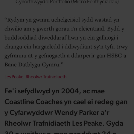
Cynorthwyydd Portffolio (Micro Fenthyciadau)
Rydym yn gwmni uchelgeisiol sydd wastad yn
chwilio am y gwerth gorau i'n cleientiaid. Bydd y
buddsoddiad diweddaraf hwn yn ein galluogi i
ehangu ein hargaeledd i ddiwydiant sy'n tyfu trwy
gyfrannu at y gefnogaeth a ddarperir gan HSBC a
Banc Datblygu Cymru.
Les Peake,
Rheolwr Trafnidiaeth
Fe'i sefydlwyd yn 2004, ac mae
Coastline Coaches yn cael ei redeg gan
y Cyfarwyddwr Wendy Parker a'r
Rheolwr Trafnidiaeth Les Peake. Gyda
30 o weithwyr, mae ganddynt 24 o