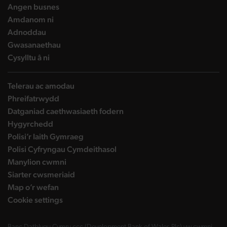
landing page
Angen busnes
landing page
Amdanom ni
landing page
Adnoddau
landing page
Gwasanaethau
landing page
Cysylltu â ni
Telerau ac amodau
Phreifatrwydd
Datganiad caethwasiaeth fodern
Hygyrchedd
Polisi’r Iaith Gymraeg
Polisi Cyfryngau Cymdeithasol
Manylion cwmni
Siarter cwsmeriaid
Map o’r wefan
Cookie settings