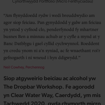
Cynorthwyydd Portffolio (Micro Fenthyciadau)
Am flynyddoedd rydw i wedi breuddwydio am
agor siop feiciau. Pan gynyddodd y galw am feiciau
yn ystod y cyfnod clo, penderfynodd fy mhartner
busnes Ben a minnau achub ar y cyfle a mynd at y
Banc Datblygu i gael cyllid cychwynnol. Roeddent
yn credu ynom ni a'n syniad, ac fe wnaethant roi'r
gefnogaeth i ni wneud i hyn ddigwydd.
Neil Cowhey, Perchennog
Siop atgyweirio beiciau ac alcohol yw
The Dropbar Workshop. Fe agorodd
yn Clear Water Way, Caerdydd, ym mis
Tachwedd 2020, gyda chymorth micro