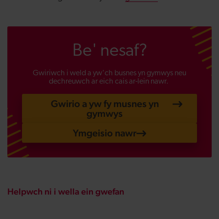
Be' nesaf?
Gwiriwch i weld a yw'ch busnes yn gymwys neu
dechreuwch ar eich cais ar-lein nawr.
Gwirio a yw fy musnes yn
gymwys
Ymgeisio nawr
Helpwch ni i wella ein gwefan