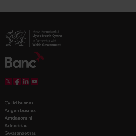
DBW on X
DBW on Facebook
DBW on LinkedIn
DBW on YouTube
landing page
Cyllid busnes
landing page
Angen busnes
landing page
Amdanom ni
landing page
Adnoddau
landing page
Gwasanaethau