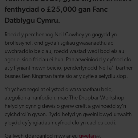
fenthyciad o £25,000 gan Fanc
Datblygu Cymru.
Roedd y perchennog Neil Cowhey yn gogydd yn
broffesiynol, ond gyda'i sgiliau gwasanaethu ac
uwchraddio beiciau, roedd wastad wedi bod eisiau
agor ei siop feiciau ei hun. Pan arweiniodd y cyfnod clo
at y ffyniant mewn beicio, penderfynodd Neil a'i bartner
busnes Ben Kingman fanteisio ar y cyfle a sefydlu siop.
Yn ychwanegol at ei ystod o wasanaethau beic,
ategolion a hanfodion, mae The Dropbar Workshop
hefyd yn cynnig dewis o gwrw crefft a gwinoedd sy'n
cylchdroi'n gyson. Bydd hefyd yn gweini bwyd unwaith
y bydd cyfyngiadau'r cyfnod clo yn cael eu codi.
Gallwch ddarganfod mwy ar eu
gwefan
.