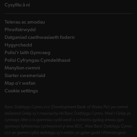
landing page
Cysylltu â ni
Telerau ac amodau
Phreifatrwydd
Datganiad caethwasiaeth fodern
Hygyrchedd
Polisi’r Iaith Gymraeg
Polisi Cyfryngau Cymdeithasol
Manylion cwmni
Siarter cwsmeriaid
Map o’r wefan
Cookie settings
Banc Datblygu Cymru ccc (Development Bank of Wales Plc) yw cwmni
daliannol Grŵp sy'n masnachu fel Banc Datblygu Cymru. Mae'r Grŵp yn
cynnwys nifer o is-gwmnïau sydd wedi'u cofrestru gydag enwau gan
gynnwys llythrennau cychwynnol yr enw BDC. Mae Banc Datblygu Cymru
ccc yn gwmni cyllid datblygu sy'n eiddo yn gyfan gwbl i Weinidogion