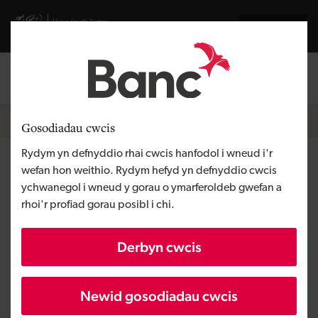
Skip to main content
Visit gov.wales website
English
Mewngofnodi
Search the
Breadcrumb
Hafan
Gosodiadau cwcis
Rydym yn defnyddio rhai cwcis hanfodol i wneud i'r
The Dropbar Workshop
wefan hon weithio. Rydym hefyd yn defnyddio cwcis
ychwanegol i wneud y gorau o ymarferoldeb gwefan a
rhoi'r profiad gorau posibl i chi.
Rhanbarth
De Cymru
Math o gyllid
Micro fenthyciad
Derbyn cwcis
Angen y busnes
Dechrau busnes
Maint
BBaCh
Newid gosodiadau cwcis
Buddsoddiad
O dan £100,000