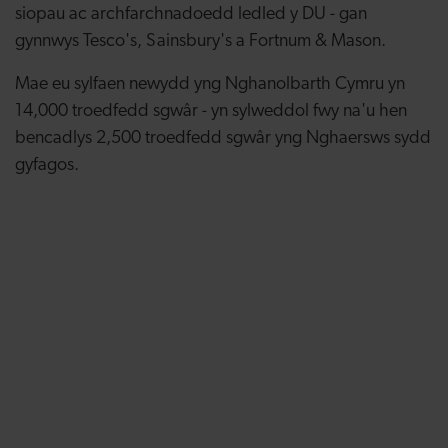
siopau ac archfarchnadoedd ledled y DU - gan
gynnwys Tesco's, Sainsbury's a Fortnum & Mason.
Mae eu sylfaen newydd yng Nghanolbarth Cymru yn
14,000 troedfedd sgwâr - yn sylweddol fwy na'u hen
bencadlys 2,500 troedfedd sgwâr yng Nghaersws sydd
gyfagos.