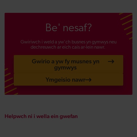
Be' nesaf?
Gwiriwch i weld a yw'ch busnes yn gymwys neu
dechreuwch ar eich cais ar-lein nawr.
Gwirio a yw fy musnes yn
gymwys
Ymgeisio nawr
Helpwch ni i wella ein gwefan