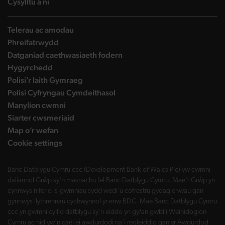
landing page
Cysylltu â ni
Telerau ac amodau
Phreifatrwydd
Datganiad caethwasiaeth fodern
Hygyrchedd
Polisi’r Iaith Gymraeg
Polisi Cyfryngau Cymdeithasol
Manylion cwmni
Siarter cwsmeriaid
Map o’r wefan
Cookie settings
Banc Datblygu Cymru ccc (Development Bank of Wales Plc) yw cwmni
daliannol Grŵp sy'n masnachu fel Banc Datblygu Cymru. Mae'r Grŵp yn
cynnwys nifer o is-gwmnïau sydd wedi'u cofrestru gydag enwau gan
gynnwys llythrennau cychwynnol yr enw BDC. Mae Banc Datblygu Cymru
ccc yn gwmni cyllid datblygu sy'n eiddo yn gyfan gwbl i Weinidogion
Cymru ac nid yw'n cael ei awdurdodi na'i reoleiddio gan yr Awdurdod