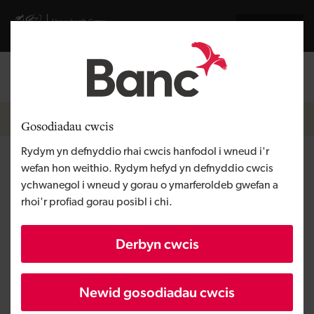
Skip to main content
Visit gov.wales website
English
Mewngofnodi
Search the
Breadcrumb
Hafan
Gosodiadau cwcis
Rydym yn defnyddio rhai cwcis hanfodol i wneud i'r
Hilltop Honey
wefan hon weithio. Rydym hefyd yn defnyddio cwcis
ychwanegol i wneud y gorau o ymarferoldeb gwefan a
rhoi'r profiad gorau posibl i chi.
Rhanbarth
Canolbarth Cymru
Math o gyllid
Benthyciad
Derbyn cwcis
Angen y busnes
Tyfu busnes
Maint
BBaCh
Newid gosodiadau cwcis
Buddsoddiad
Dros £100,000