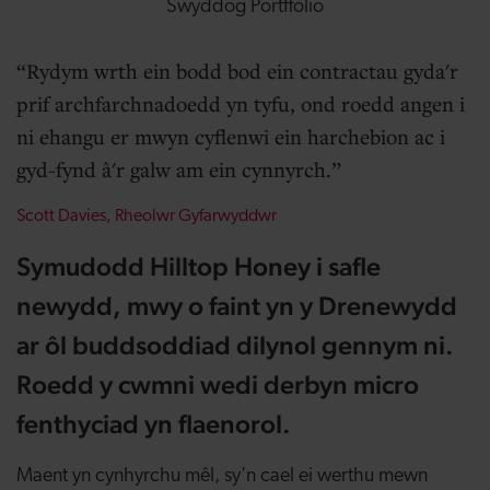
Swyddog Portffolio
Rydym wrth ein bodd bod ein contractau gyda'r
prif archfarchnadoedd yn tyfu, ond roedd angen i
ni ehangu er mwyn cyflenwi ein harchebion ac i
gyd-fynd â'r galw am ein cynnyrch.
Scott Davies, Rheolwr Gyfarwyddwr
Symudodd Hilltop Honey i safle
newydd, mwy o faint yn y Drenewydd
ar ôl buddsoddiad dilynol gennym ni.
Roedd y cwmni wedi derbyn micro
fenthyciad yn flaenorol.
Maent yn cynhyrchu mêl, sy'n cael ei werthu mewn