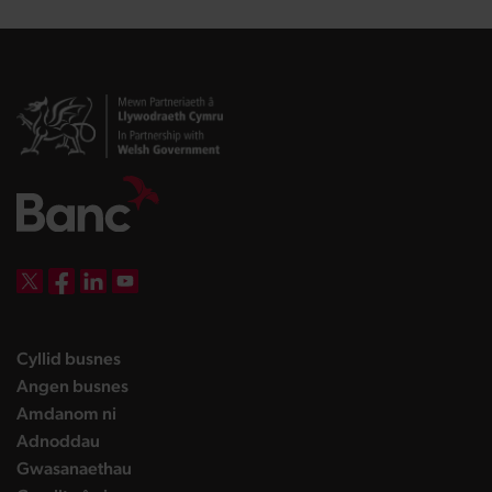
DBW on X
DBW on Facebook
DBW on LinkedIn
DBW on YouTube
landing page
Cyllid busnes
landing page
Angen busnes
landing page
Amdanom ni
landing page
Adnoddau
landing page
Gwasanaethau