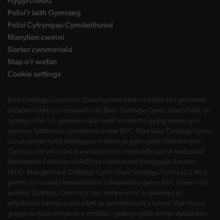
Hygyrchedd
Polisi’r Iaith Gymraeg
Polisi Cyfryngau Cymdeithasol
Manylion cwmni
Siarter cwsmeriaid
Map o’r wefan
Cookie settings
Banc Datblygu Cymru ccc (Development Bank of Wales Plc) yw cwmni
daliannol Grŵp sy'n masnachu fel Banc Datblygu Cymru. Mae'r Grŵp yn
cynnwys nifer o is-gwmnïau sydd wedi'u cofrestru gydag enwau gan
gynnwys llythrennau cychwynnol yr enw BDC. Mae Banc Datblygu Cymru
ccc yn gwmni cyllid datblygu sy'n eiddo yn gyfan gwbl i Weinidogion
Cymru ac nid yw'n cael ei awdurdodi na'i reoleiddio gan yr Awdurdod
Rheoleiddio Darbodus (ARhD) na'r Awdurdod Ymddygiad Ariannol
(AYA). Mae gan Fanc Datblygu Cymru (Banc Datblygu Cymru ccc) dri is-
gwmni sy'n cael eu hawdurdodi a'u rheoleiddio gan yr AYA. Sylwer nad
yw Banc Datblygu Cymru ccc nac unrhyw un o'i is-gwmnïau yn
sefydliadau bancio ac nid ydynt yn gweithredu fel y cyfryw. Mae hyn yn
golygu na fydd unrhyw un o endidau'r grŵp yn gallu derbyn dyddodion