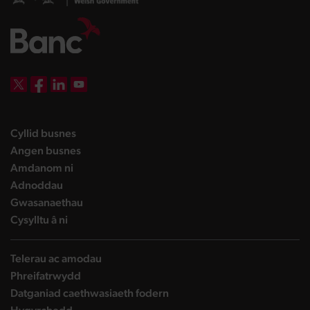
DBW on X
DBW on Facebook
DBW on LinkedIn
DBW on YouTube
landing page
Cyllid busnes
landing page
Angen busnes
landing page
Amdanom ni
landing page
Adnoddau
landing page
Gwasanaethau
landing page
Cysylltu â ni
Telerau ac amodau
Phreifatrwydd
Datganiad caethwasiaeth fodern