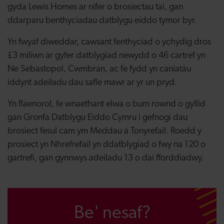
gyda Lewis Homes ar nifer o brosiectau tai, gan
ddarparu benthyciadau datblygu eiddo tymor byr.
Yn fwyaf diweddar, cawsant fenthyciad o ychydig dros
£3 miliwn ar gyfer datblygiad newydd o 46 cartref yn
Ne Sebastopol, Cwmbran, ac fe fydd yn caniatáu
iddynt adeiladu dau safle mawr ar yr un pryd.
Yn flaenorol, fe wnaethant elwa o bum rownd o gyllid
gan Gronfa Datblygu Eiddo Cymru i gefnogi dau
brosiect fesul cam ym Meddau a Tonyrefail. Roedd y
prosiect yn Nhrefrefail yn ddatblygiad o fwy na 120 o
gartrefi, gan gynnwys adeiladu 13 o dai fforddiadwy.
Be' nesaf?