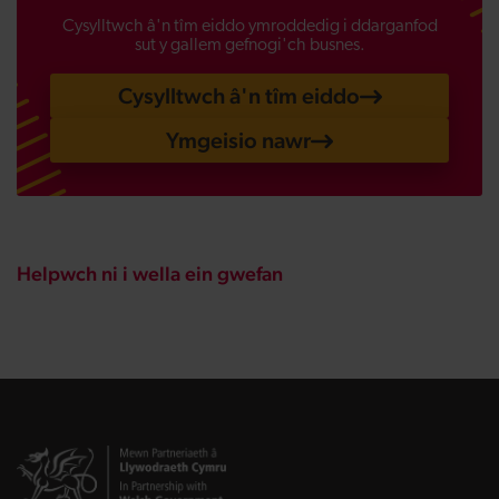
Cysylltwch â'n tîm eiddo ymroddedig i ddarganfod
sut y gallem gefnogi'ch busnes.
Cysylltwch â'n tîm eiddo
Ymgeisio nawr
Helpwch ni i wella ein gwefan