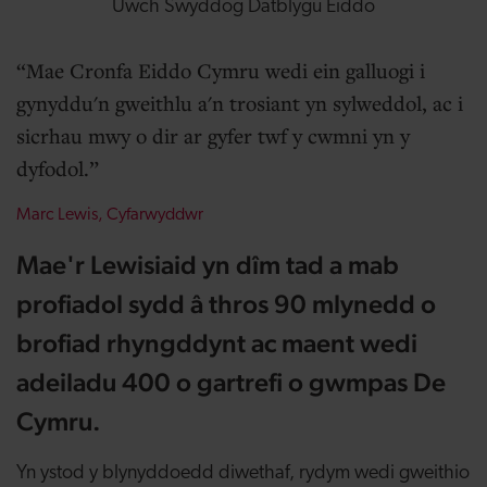
Uwch Swyddog Datblygu Eiddo
Mae Cronfa Eiddo Cymru wedi ein galluogi i
gynyddu'n gweithlu a'n trosiant yn sylweddol, ac i
sicrhau mwy o dir ar gyfer twf y cwmni yn y
dyfodol.
Marc Lewis, Cyfarwyddwr
Mae'r Lewisiaid yn dîm tad a mab
profiadol sydd â thros 90 mlynedd o
brofiad rhyngddynt ac maent wedi
adeiladu 400 o gartrefi
o gwmpas De
Cymru.
Yn ystod y blynyddoedd diwethaf, rydym wedi gweithio