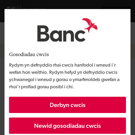
Skip to main content
Visit gov.wales website
English
Mewngofnodi
Search the
Breadcrumb
Hafan
Gosodiadau cwcis
Rydym yn defnyddio rhai cwcis hanfodol i wneud i'r
Lewis Homes
wefan hon weithio. Rydym hefyd yn defnyddio cwcis
ychwanegol i wneud y gorau o ymarferoldeb gwefan a
rhoi'r profiad gorau posibl i chi.
Rhanbarth
De Cymru
Math o gyllid
Benthyciad
Derbyn cwcis
Angen y busnes
Eiddo datblygu
Maint
BBaCh
Newid gosodiadau cwcis
Buddsoddiad
Dros £1 miliwn